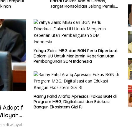
ang Lampaui
Partai Golkar Ada di Ormas,
Go
kinan
Target Konsolidasi Jelang Pemilu
Su
2029
Yahya Zaini: MBG dan BGN Perlu Diperkuat
Dalam UU Untuk Menjamin Keberlanjutan
Pembangunan SDM Indonesia
Ranny Fahd Arafiq Apresiasi Fokus BGN di
Program MBG, Digitalisasi dan Edukasi
i Adaptif
Bangun Ekosistem Gizi RI
Wilayah
em di wilayah