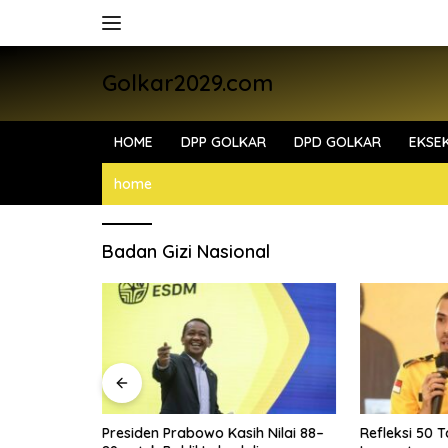
Skip
to
content
Golkar2029.com
HOME
DPP GOLKAR
DPD GOLKAR
EKSEK
home
Badan Gizi Nasional
i Bahlil
Presiden Prabowo Kasih Nilai 88–
Refleksi 50 T