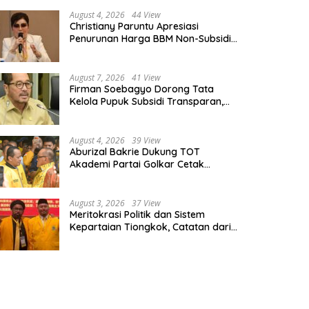
lkar Pernah Diaudit: Ada yang
Petani Indramayu Hadapi
dah “Parah”
Ancaman Cuaca Ekstrem
August 4, 2026
44 View
Christiany Paruntu Apresiasi
Penurunan Harga BBM Non-Subsidi,
Nilai Kebijakan ESDM Makin Adaptif
August 7, 2026
41 View
Firman Soebagyo Dorong Tata
Kelola Pupuk Subsidi Transparan,
PUD dan PPTS Tetap Diberdayakan
August 4, 2026
39 View
Aburizal Bakrie Dukung TOT
Akademi Partai Golkar Cetak
Instruktur Berkompetensi Tinggi
August 3, 2026
37 View
Meritokrasi Politik dan Sistem
Kepartaian Tiongkok, Catatan dari
Sekolah Partai Pusat PKT