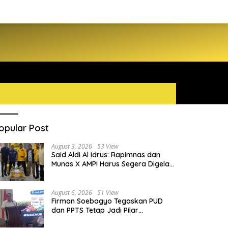
opular Post
August 3, 2026
53 View
Said Aldi Al Idrus: Rapimnas dan
Munas X AMPI Harus Segera Digelar
demi Konsolidasi Organisasi
August 6, 2026
51 View
Firman Soebagyo Tegaskan PUD
dan PPTS Tetap Jadi Pilar
Penyaluran Pupuk Bersubsidi
hd Arafiq Ungkap Ormas Partai
Daniel Mutaqien dan BMKG Beka