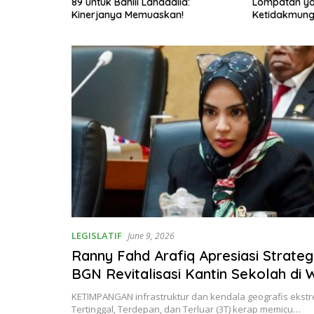
n 10
89 untuk Bahlil Lahadalia:
Lompatan y
ang
Kinerjanya Memuaskan!
Ketidakmung
h ke Depan!
LEGISLATIF
June 9, 2026
Ranny Fahd Arafiq Apresiasi Strateg
BGN Revitalisasi Kantin Sekolah di 
3T Untuk Dapur MBG
KETIMPANGAN infrastruktur dan kendala geografis ekstr
Tertinggal, Terdepan, dan Terluar (3T) kerap memicu…