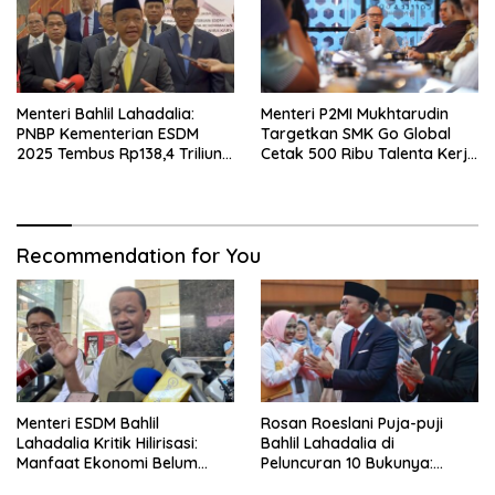
Menteri Bahlil Lahadalia:
Menteri P2MI Mukhtarudin
PNBP Kementerian ESDM
Targetkan SMK Go Global
2025 Tembus Rp138,4 Triliun,
Cetak 500 Ribu Talenta Kerja
Lampaui Target
ke Luar Negeri
Recommendation for You
Menteri ESDM Bahlil
Rosan Roeslani Puja-puji
Lahadalia Kritik Hilirisasi:
Bahlil Lahadalia di
Manfaat Ekonomi Belum
Peluncuran 10 Bukunya:
Merata ke Daerah Penghasil
Cerdas, Pantang Menyerah,