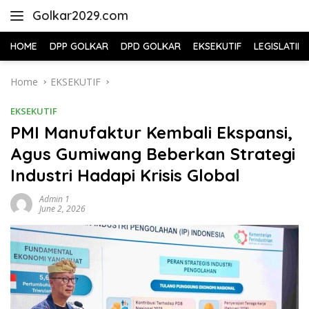
Skip
Golkar2029.com
to
content
HOME
DPP GOLKAR
DPD GOLKAR
EKSEKUTIF
LEGISLATIF
Home
EKSEKUTIF
EKSEKUTIF
PMI Manufaktur Kembali Ekspansi,
Agus Gumiwang Beberkan Strategi
Industri Hadapi Krisis Global
Admin 1
June 2, 2026