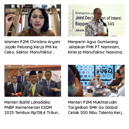
Berpikir Jauh ke Depan!
Wamen P2MI Christina Aryani
Menperin Agus Gumiwang
Jajaki Peluang Kerja PMI ke
Jelaskan PHK PT Namnam,
Ceko, Sektor Manufaktur
Kinerja Manufaktur Nasional
hingga Kesehatan Dibidik
Tetap Positif
Menteri Bahlil Lahadalia:
Menteri P2MI Mukhtarudin
PNBP Kementerian ESDM
Targetkan SMK Go Global
2025 Tembus Rp138,4 Triliun,
Cetak 500 Ribu Talenta Kerja
Lampaui Target
ke Luar Negeri