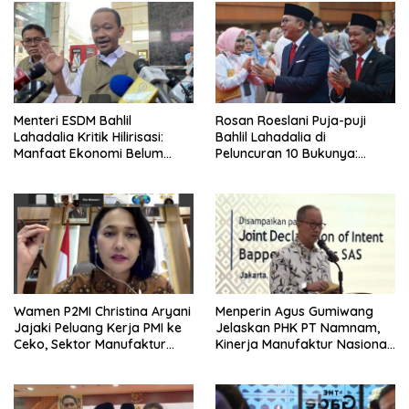
Menteri ESDM Bahlil
Rosan Roeslani Puja-puji
Lahadalia Kritik Hilirisasi:
Bahlil Lahadalia di
Manfaat Ekonomi Belum
Peluncuran 10 Bukunya:
Merata ke Daerah Penghasil
Cerdas, Pantang Menyerah,
Berpikir Jauh ke Depan!
Wamen P2MI Christina Aryani
Menperin Agus Gumiwang
Jajaki Peluang Kerja PMI ke
Jelaskan PHK PT Namnam,
Ceko, Sektor Manufaktur
Kinerja Manufaktur Nasional
hingga Kesehatan Dibidik
Tetap Positif