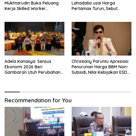
Mukhtarudin Buka Peluang
Lahadalia usai Harga
Kerja Skilled Worker
Pertamax Turun, Sebut
Indonesia di Albania
Berpihak ke Masyarakat
Adela Kanasya: Sensus
Christiany Paruntu Apresiasi
Ekonomi 2026 Beri
Penurunan Harga BBM Non-
Gambaran Utuh Perubahan
Subsidi, Nilai Kebijakan ESDM
Struktur Ekonomi Indonesia
Makin Adaptif
Recommendation for You