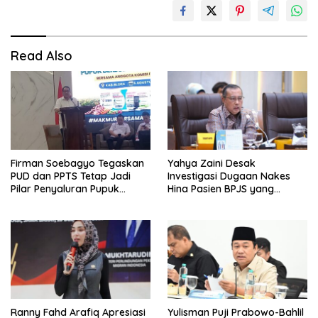
Read Also
Firman Soebagyo Tegaskan
Yahya Zaini Desak
PUD dan PPTS Tetap Jadi
Investigasi Dugaan Nakes
Pilar Penyaluran Pupuk
Hina Pasien BPJS yang
Bersubsidi
Meninggal usai Tunggu
Kamar 8 Jam
Ranny Fahd Arafiq Apresiasi
Yulisman Puji Prabowo-Bahlil