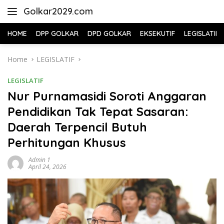
Skip
Golkar2029.com
to
content
HOME
DPP GOLKAR
DPD GOLKAR
EKSEKUTIF
LEGISLATIF
Home
LEGISLATIF
LEGISLATIF
Nur Purnamasidi Soroti Anggaran
Pendidikan Tak Tepat Sasaran:
Daerah Terpencil Butuh
Perhitungan Khusus
Admin 1
April 24, 2026