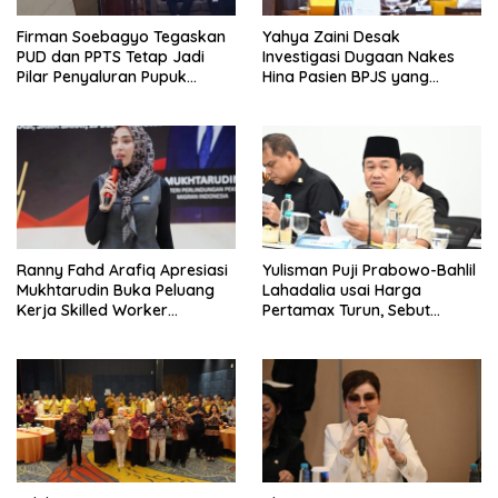
Firman Soebagyo Tegaskan
Yahya Zaini Desak
PUD dan PPTS Tetap Jadi
Investigasi Dugaan Nakes
Pilar Penyaluran Pupuk
Hina Pasien BPJS yang
Bersubsidi
Meninggal usai Tunggu
Kamar 8 Jam
Ranny Fahd Arafiq Apresiasi
Yulisman Puji Prabowo-Bahlil
Mukhtarudin Buka Peluang
Lahadalia usai Harga
Kerja Skilled Worker
Pertamax Turun, Sebut
Indonesia di Albania
Berpihak ke Masyarakat