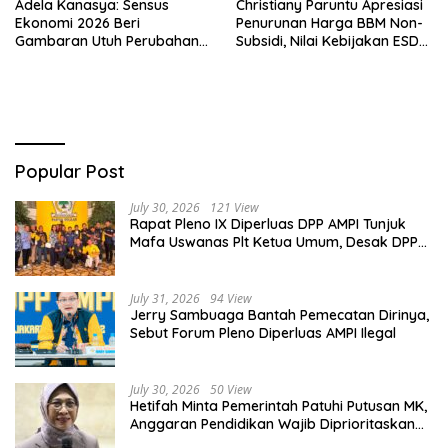
Adela Kanasya: Sensus
Christiany Paruntu Apresiasi
Ekonomi 2026 Beri
Penurunan Harga BBM Non-
Gambaran Utuh Perubahan
Subsidi, Nilai Kebijakan ESDM
Struktur Ekonomi Indonesia
Makin Adaptif
Popular Post
July 30, 2026
121 View
Rapat Pleno IX Diperluas DPP AMPI Tunjuk
Mafa Uswanas Plt Ketua Umum, Desak DPP
Partai Golkar Pecat Jerry Sambuaga
July 31, 2026
94 View
Jerry Sambuaga Bantah Pemecatan Dirinya,
Sebut Forum Pleno Diperluas AMPI Ilegal
July 30, 2026
50 View
Hetifah Minta Pemerintah Patuhi Putusan MK,
Anggaran Pendidikan Wajib Diprioritaskan
untuk Sektor Pendidikan