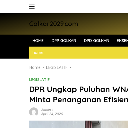
Skip
to
content
Golkar2029.com
HOME
DPP GOLKAR
DPD GOLKAR
EKSEK
home
Home
LEGISLATIF
LEGISLATIF
DPR Ungkap Puluhan WNA 
Minta Penanganan Efisie
Admin 1
April 24, 2026