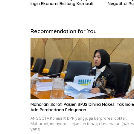
Ingin Ekonomi Belitung Kembali
Negatif di Ru
Bergerak
Recommendation for You
Maharani Soroti Pasien BPJS Dihina Nakes: Tak Bol
Ada Pembedaan Pelayanan
ANGGOTA Komisi IX DPR yang juga berprofesi dokter,
Maharani, menyoroti sejumlah tenaga kesehatan (nakes
yang…