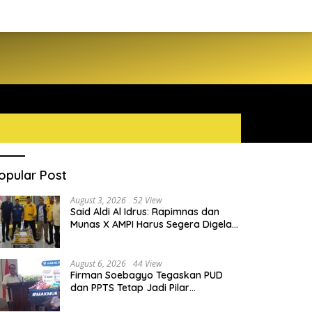
opular Post
August 3, 2026
52 View
Said Aldi Al Idrus: Rapimnas dan
Munas X AMPI Harus Segera Digelar
demi Konsolidasi Organisasi
August 6, 2026
44 View
Firman Soebagyo Tegaskan PUD
dan PPTS Tetap Jadi Pilar
Penyaluran Pupuk Bersubsidi