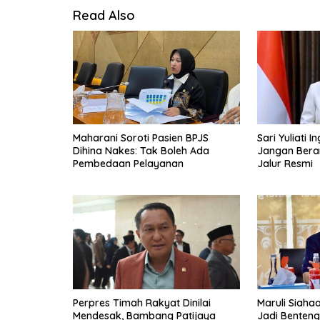
Read Also
Maharani Soroti Pasien BPJS
Sari Yuliati 
Dihina Nakes: Tak Boleh Ada
Jangan Berang
Pembedaan Pelayanan
Jalur Resmi
Perpres Timah Rakyat Dinilai
Maruli Siaha
Mendesak, Bambang Patijaya
Jadi Benten