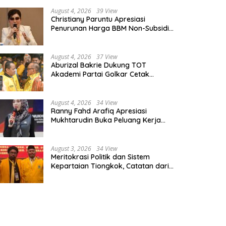
August 4, 2026
39 View
Christiany Paruntu Apresiasi
Penurunan Harga BBM Non-Subsidi,
Nilai Kebijakan ESDM Makin Adaptif
August 4, 2026
37 View
Aburizal Bakrie Dukung TOT
Akademi Partai Golkar Cetak
Instruktur Berkompetensi Tinggi
August 4, 2026
34 View
Ranny Fahd Arafiq Apresiasi
Mukhtarudin Buka Peluang Kerja
Skilled Worker Indonesia di Albania
August 3, 2026
34 View
Meritokrasi Politik dan Sistem
Kepartaian Tiongkok, Catatan dari
Sekolah Partai Pusat PKT