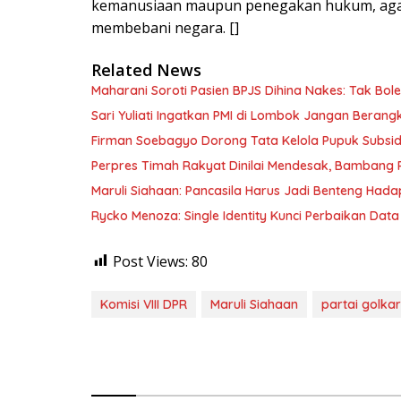
kemanusiaan maupun penegakan hukum, agar s
membebani negara. []
Related News
Maharani Soroti Pasien BPJS Dihina Nakes: Tak B
Sari Yuliati Ingatkan PMI di Lombok Jangan Berangkat
Firman Soebagyo Dorong Tata Kelola Pupuk Subsid
Perpres Timah Rakyat Dinilai Mendesak, Bambang P
Maruli Siahaan: Pancasila Harus Jadi Benteng Hadap
Rycko Menoza: Single Identity Kunci Perbaikan Data
Post Views:
80
Komisi VIII DPR
Maruli Siahaan
partai golkar