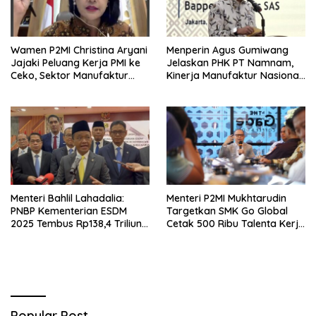
Wamen P2MI Christina Aryani
Menperin Agus Gumiwang
Jajaki Peluang Kerja PMI ke
Jelaskan PHK PT Namnam,
Ceko, Sektor Manufaktur
Kinerja Manufaktur Nasional
hingga Kesehatan Dibidik
Tetap Positif
Menteri Bahlil Lahadalia:
Menteri P2MI Mukhtarudin
PNBP Kementerian ESDM
Targetkan SMK Go Global
2025 Tembus Rp138,4 Triliun,
Cetak 500 Ribu Talenta Kerja
Lampaui Target
ke Luar Negeri
Popular Post