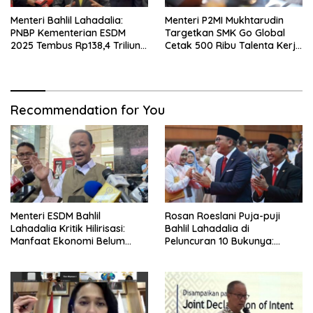
Menteri Bahlil Lahadalia:
Menteri P2MI Mukhtarudin
PNBP Kementerian ESDM
Targetkan SMK Go Global
2025 Tembus Rp138,4 Triliun,
Cetak 500 Ribu Talenta Kerja
Lampaui Target
ke Luar Negeri
Recommendation for You
Menteri ESDM Bahlil
Rosan Roeslani Puja-puji
Lahadalia Kritik Hilirisasi:
Bahlil Lahadalia di
Manfaat Ekonomi Belum
Peluncuran 10 Bukunya:
Merata ke Daerah Penghasil
Cerdas, Pantang Menyerah,
Berpikir Jauh ke Depan!