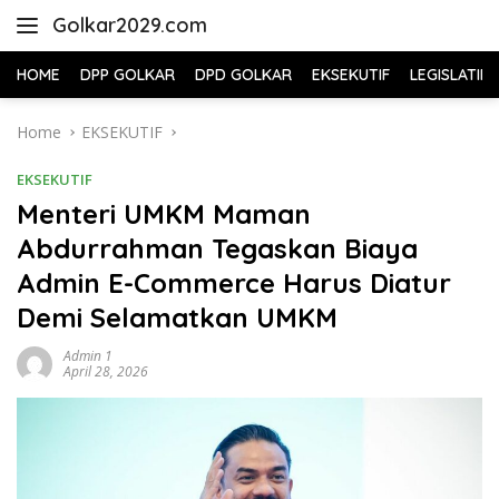
Skip
Golkar2029.com
to
content
HOME
DPP GOLKAR
DPD GOLKAR
EKSEKUTIF
LEGISLATIF
Home
EKSEKUTIF
EKSEKUTIF
Menteri UMKM Maman
Abdurrahman Tegaskan Biaya
Admin E-Commerce Harus Diatur
Demi Selamatkan UMKM
Admin 1
April 28, 2026