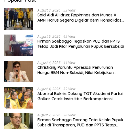
August 3, 2026
53 View
Said Aldi Al Idrus: Rapimnas dan Munas X
AMPI Harus Segera Digelar demi Konsolidasi
Organisasi
August 6, 2026
49 View
Firman Soebagyo Tegaskan PUD dan PPTS
Tetap Jadi Pilar Penyaluran Pupuk Bersubsidi
August 4, 2026
44 View
Christiany Paruntu Apresiasi Penurunan
Harga BBM Non-Subsidi, Nilai Kebijakan
ESDM Makin Adaptif
August 4, 2026
39 View
Aburizal Bakrie Dukung TOT Akademi Partai
Golkar Cetak Instruktur Berkompetensi
Tinggi
August 7, 2026
38 View
Firman Soebagyo Dorong Tata Kelola Pupuk
Subsidi Transparan, PUD dan PPTS Tetap