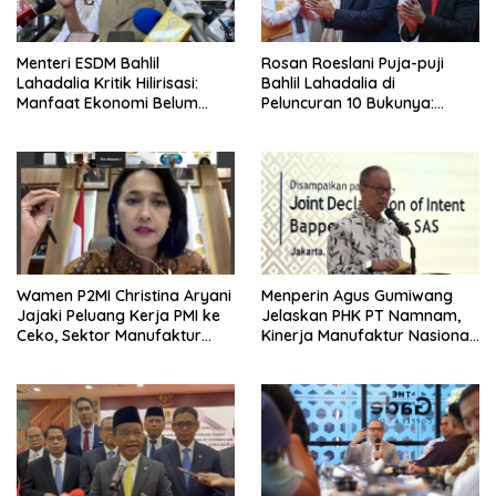
Menteri ESDM Bahlil
Rosan Roeslani Puja-puji
Lahadalia Kritik Hilirisasi:
Bahlil Lahadalia di
Manfaat Ekonomi Belum
Peluncuran 10 Bukunya:
Merata ke Daerah Penghasil
Cerdas, Pantang Menyerah,
Berpikir Jauh ke Depan!
Wamen P2MI Christina Aryani
Menperin Agus Gumiwang
Jajaki Peluang Kerja PMI ke
Jelaskan PHK PT Namnam,
Ceko, Sektor Manufaktur
Kinerja Manufaktur Nasional
hingga Kesehatan Dibidik
Tetap Positif