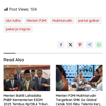
Post Views:
104
Idul Adha
Menteri P2MI
Mukhtarudin
partai golkar
pekerja migran
Read Also
Menteri Bahlil Lahadalia:
Menteri P2MI Mukhtarudin
PNBP Kementerian ESDM
Targetkan SMK Go Global
2025 Tembus Rp138,4 Triliun,
Cetak 500 Ribu Talenta Kerja