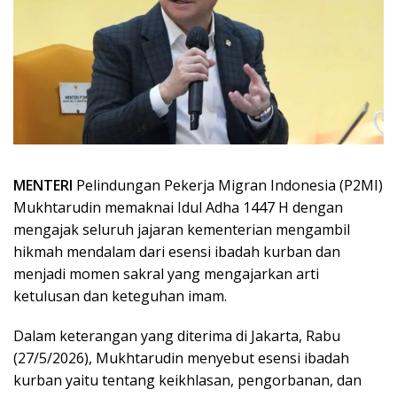
MENTERI
Pelindungan Pekerja Migran Indonesia (P2MI)
Mukhtarudin memaknai Idul Adha 1447 H dengan
mengajak seluruh jajaran kementerian mengambil
hikmah mendalam dari esensi ibadah kurban dan
menjadi momen sakral yang mengajarkan arti
ketulusan dan keteguhan imam.
Dalam keterangan yang diterima di Jakarta, Rabu
(27/5/2026), Mukhtarudin menyebut esensi ibadah
kurban yaitu tentang keikhlasan, pengorbanan, dan