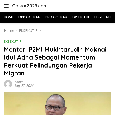
Skip
Golkar2029.com
to
content
HOME
DPP GOLKAR
DPD GOLKAR
EKSEKUTIF
LEGISLATIF
Home
EKSEKUTIF
EKSEKUTIF
Menteri P2MI Mukhtarudin Maknai
Idul Adha Sebagai Momentum
Perkuat Pelindungan Pekerja
Migran
Admin 1
May 27, 2026