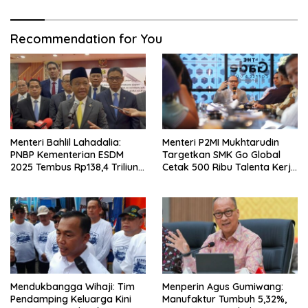
Recommendation for You
Menteri Bahlil Lahadalia:
Menteri P2MI Mukhtarudin
PNBP Kementerian ESDM
Targetkan SMK Go Global
2025 Tembus Rp138,4 Triliun,
Cetak 500 Ribu Talenta Kerja
Lampaui Target
ke Luar Negeri
Mendukbangga Wihaji: Tim
Menperin Agus Gumiwang:
Pendamping Keluarga Kini
Manufaktur Tumbuh 5,32%,