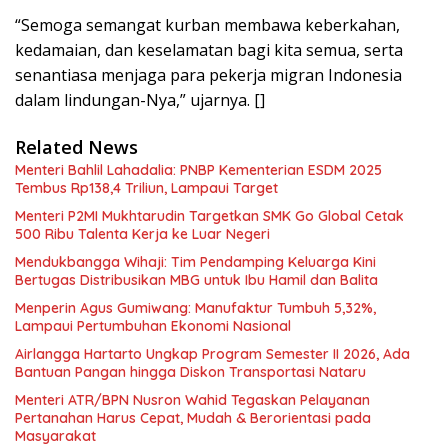
“Semoga semangat kurban membawa keberkahan,
kedamaian, dan keselamatan bagi kita semua, serta
senantiasa menjaga para pekerja migran Indonesia
dalam lindungan-Nya,” ujarnya. []
Related News
Menteri Bahlil Lahadalia: PNBP Kementerian ESDM 2025
Tembus Rp138,4 Triliun, Lampaui Target
Menteri P2MI Mukhtarudin Targetkan SMK Go Global Cetak
500 Ribu Talenta Kerja ke Luar Negeri
Mendukbangga Wihaji: Tim Pendamping Keluarga Kini
Bertugas Distribusikan MBG untuk Ibu Hamil dan Balita
Menperin Agus Gumiwang: Manufaktur Tumbuh 5,32%,
Lampaui Pertumbuhan Ekonomi Nasional
Airlangga Hartarto Ungkap Program Semester II 2026, Ada
Bantuan Pangan hingga Diskon Transportasi Nataru
Menteri ATR/BPN Nusron Wahid Tegaskan Pelayanan
Pertanahan Harus Cepat, Mudah & Berorientasi pada
Masyarakat