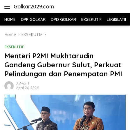
Skip
Golkar2029.com
to
content
HOME
DPP GOLKAR
DPD GOLKAR
EKSEKUTIF
LEGISLATIF
Home
EKSEKUTIF
EKSEKUTIF
Menteri P2MI Mukhtarudin
Gandeng Gubernur Sulut, Perkuat
Pelindungan dan Penempatan PMI
Admin 1
April 24, 2026