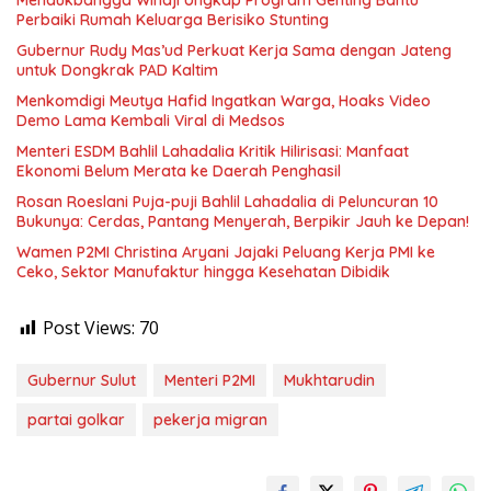
Mendukbangga Wihaji Ungkap Program Genting Bantu
Perbaiki Rumah Keluarga Berisiko Stunting
Gubernur Rudy Mas’ud Perkuat Kerja Sama dengan Jateng
untuk Dongkrak PAD Kaltim
Menkomdigi Meutya Hafid Ingatkan Warga, Hoaks Video
Demo Lama Kembali Viral di Medsos
Menteri ESDM Bahlil Lahadalia Kritik Hilirisasi: Manfaat
Ekonomi Belum Merata ke Daerah Penghasil
Rosan Roeslani Puja-puji Bahlil Lahadalia di Peluncuran 10
Bukunya: Cerdas, Pantang Menyerah, Berpikir Jauh ke Depan!
Wamen P2MI Christina Aryani Jajaki Peluang Kerja PMI ke
Ceko, Sektor Manufaktur hingga Kesehatan Dibidik
Post Views:
70
Gubernur Sulut
Menteri P2MI
Mukhtarudin
partai golkar
pekerja migran