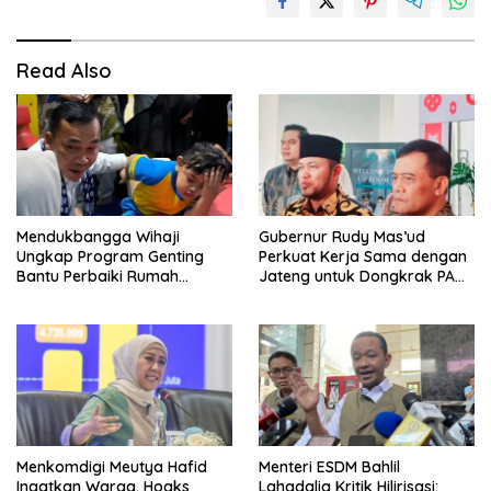
Read Also
Mendukbangga Wihaji
Gubernur Rudy Mas’ud
Ungkap Program Genting
Perkuat Kerja Sama dengan
Bantu Perbaiki Rumah
Jateng untuk Dongkrak PAD
Keluarga Berisiko Stunting
Kaltim
Menkomdigi Meutya Hafid
Menteri ESDM Bahlil
Ingatkan Warga, Hoaks
Lahadalia Kritik Hilirisasi: