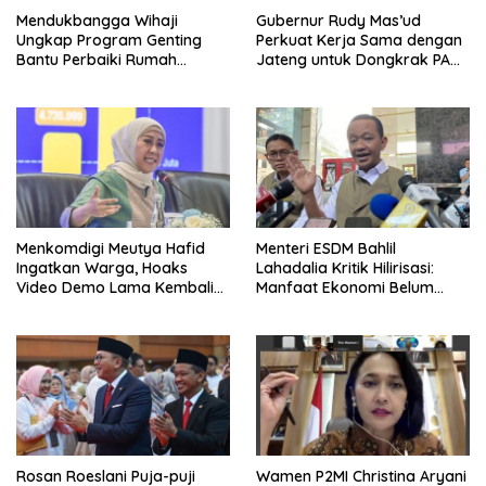
Mendukbangga Wihaji
Gubernur Rudy Mas’ud
Ungkap Program Genting
Perkuat Kerja Sama dengan
Bantu Perbaiki Rumah
Jateng untuk Dongkrak PAD
Keluarga Berisiko Stunting
Kaltim
Menkomdigi Meutya Hafid
Menteri ESDM Bahlil
Ingatkan Warga, Hoaks
Lahadalia Kritik Hilirisasi:
Video Demo Lama Kembali
Manfaat Ekonomi Belum
Viral di Medsos
Merata ke Daerah Penghasil
Rosan Roeslani Puja-puji
Wamen P2MI Christina Aryani