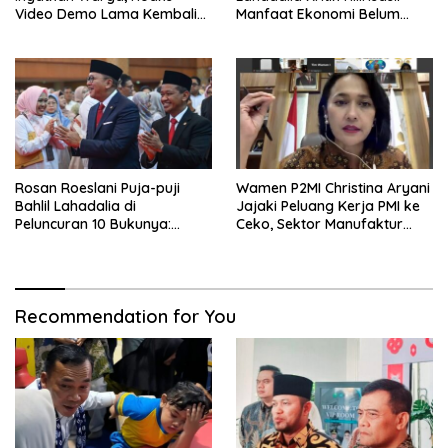
Video Demo Lama Kembali
Manfaat Ekonomi Belum
Viral di Medsos
Merata ke Daerah Penghasil
Rosan Roeslani Puja-puji
Wamen P2MI Christina Aryani
Bahlil Lahadalia di
Jajaki Peluang Kerja PMI ke
Peluncuran 10 Bukunya:
Ceko, Sektor Manufaktur
Cerdas, Pantang Menyerah,
hingga Kesehatan Dibidik
Berpikir Jauh ke Depan!
Recommendation for You