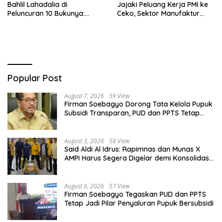
Bahlil Lahadalia di
Jajaki Peluang Kerja PMI ke
Peluncuran 10 Bukunya:
Ceko, Sektor Manufaktur
Cerdas, Pantang Menyerah,
hingga Kesehatan Dibidik
Berpikir Jauh ke Depan!
Popular Post
August 7, 2026
59 View
Firman Soebagyo Dorong Tata Kelola Pupuk
Subsidi Transparan, PUD dan PPTS Tetap
Diberdayakan
August 3, 2026
58 View
Said Aldi Al Idrus: Rapimnas dan Munas X
AMPI Harus Segera Digelar demi Konsolidasi
Organisasi
August 6, 2026
57 View
Firman Soebagyo Tegaskan PUD dan PPTS
Tetap Jadi Pilar Penyaluran Pupuk Bersubsidi