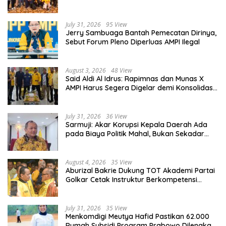
Partai Golkar Pecat Jerry Sambuaga
July 31, 2026
95 View
Jerry Sambuaga Bantah Pemecatan Dirinya,
Sebut Forum Pleno Diperluas AMPI Ilegal
August 3, 2026
48 View
Said Aldi Al Idrus: Rapimnas dan Munas X
AMPI Harus Segera Digelar demi Konsolidasi
Organisasi
July 31, 2026
36 View
Sarmuji: Akar Korupsi Kepala Daerah Ada
pada Biaya Politik Mahal, Bukan Sekadar
Kurang Pembinaan
August 4, 2026
35 View
Aburizal Bakrie Dukung TOT Akademi Partai
Golkar Cetak Instruktur Berkompetensi
Tinggi
July 31, 2026
35 View
Menkomdigi Meutya Hafid Pastikan 62.000
Rumah Subsidi Program Prabowo Dilengkapi