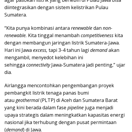
agar pasokan listrik yang berlebih di Pulau Jawa bisa
diintegrasikan dengan sistem kelistrikan Pulau
Sumatera.
“Kita punya kombinasi antara
renewable
dan
non-
renewable.
Kita tinggal menambah
competitiveness
kita
dengan membangun jaringan listrik Sumatera-Jawa.
Hari ini Jawa
excess,
tapi 3-4 tahun lagi
demand
akan
mengambil, menyedot kelebihan ini
sehingga
connectivity
Jawa-Sumatera jadi penting,” ujar
dia.
Airlangga mencontohkan pengembangan proyek
pembangkit listrik tenaga panas bumi
atau
geothermal
(PLTP) di Aceh dan Sumatera Barat
yang kini berada dalam fase
pipeline
juga menjadi
upaya strategis dalam meningkatkan kapasitas energi
nasional jika terhubung dengan pusat permintaan
(
demand
) di Jawa.