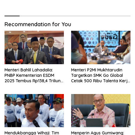
Diskon Transportasi Nataru
Mudah & Berorientasi pada
Masyarakat
Recommendation for You
Menteri Bahlil Lahadalia:
Menteri P2MI Mukhtarudin
PNBP Kementerian ESDM
Targetkan SMK Go Global
2025 Tembus Rp138,4 Triliun,
Cetak 500 Ribu Talenta Kerja
Lampaui Target
ke Luar Negeri
Mendukbangga Wihaji: Tim
Menperin Agus Gumiwang: