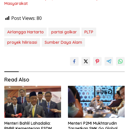
Masyarakat
Post Views:
80
Airlangga Hartarto
partai golkar
PLTP
proyek hilirisasi
Sumber Daya Alam
Read Also
Menteri Bahlil Lahadalia:
Menteri P2MI Mukhtarudin
PNBP Kementerian ESDM
Targetkan SMK Go Global