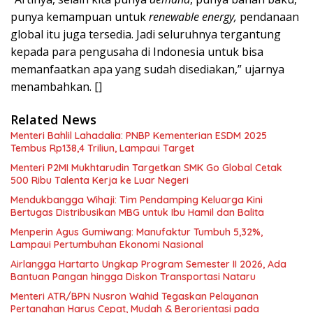
punya kemampuan untuk
renewable energy,
pendanaan
global itu juga tersedia. Jadi seluruhnya tergantung
kepada para pengusaha di Indonesia untuk bisa
memanfaatkan apa yang sudah disediakan,” ujarnya
menambahkan. []
Related News
Menteri Bahlil Lahadalia: PNBP Kementerian ESDM 2025
Tembus Rp138,4 Triliun, Lampaui Target
Menteri P2MI Mukhtarudin Targetkan SMK Go Global Cetak
500 Ribu Talenta Kerja ke Luar Negeri
Mendukbangga Wihaji: Tim Pendamping Keluarga Kini
Bertugas Distribusikan MBG untuk Ibu Hamil dan Balita
Menperin Agus Gumiwang: Manufaktur Tumbuh 5,32%,
Lampaui Pertumbuhan Ekonomi Nasional
Airlangga Hartarto Ungkap Program Semester II 2026, Ada
Bantuan Pangan hingga Diskon Transportasi Nataru
Menteri ATR/BPN Nusron Wahid Tegaskan Pelayanan
Pertanahan Harus Cepat, Mudah & Berorientasi pada