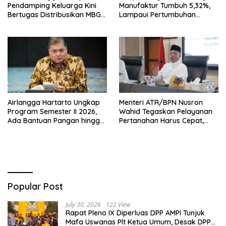
Pendamping Keluarga Kini
Manufaktur Tumbuh 5,32%,
Bertugas Distribusikan MBG
Lampaui Pertumbuhan
untuk Ibu Hamil dan Balita
Ekonomi Nasional
Airlangga Hartarto Ungkap
Menteri ATR/BPN Nusron
Program Semester II 2026,
Wahid Tegaskan Pelayanan
Ada Bantuan Pangan hingga
Pertanahan Harus Cepat,
Diskon Transportasi Nataru
Mudah & Berorientasi pada
Masyarakat
Popular Post
July 30, 2026
122 View
Rapat Pleno IX Diperluas DPP AMPI Tunjuk
Mafa Uswanas Plt Ketua Umum, Desak DPP