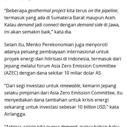
“Beberapa
geothermal project
kita terus
on the pipeline
,
termasuk yang ada di Sumatera Barat maupun Aceh.
Kalau
demand
jadi
connect
dengan
demand side
di Jawa,
ini akan semakin baik,” kata dia.
Selain itu, Menko Perekonomian juga menyoroti
adanya peluang pembiayaan internasional untuk
proyek energi dan hilirisasi di Indonesia, termasuk dari
Jepang melalui forum Asia Zero Emission Committee
(AZEC) dengan dana sekitar 10 miliar dolar AS.
“Dari segi investasi untuk
renewable
, kemarin Jepang
selaku pimpinan dari Asia Zero Emission Committee, itu
menyediakan dana tambahan untuk krisis energi
sekarang untuk investasi sebesar 10
billion USD,
” kata
Airlangga.
“Artinya, selain kita punya
demand
, punya bahan baku,