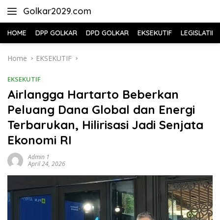
Skip
Golkar2029.com
to
content
HOME
DPP GOLKAR
DPD GOLKAR
EKSEKUTIF
LEGISLATIF
Home
EKSEKUTIF
EKSEKUTIF
Airlangga Hartarto Beberkan
Peluang Dana Global dan Energi
Terbarukan, Hilirisasi Jadi Senjata
Ekonomi RI
Admin 1
April 24, 2026