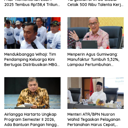
2025 Tembus Rp138,4 Triliun,
Cetak 500 Ribu Talenta Kerja
Lampaui Target
ke Luar Negeri
Mendukbangga Wihaji: Tim
Menperin Agus Gumiwang:
Pendamping Keluarga Kini
Manufaktur Tumbuh 5,32%,
Bertugas Distribusikan MBG
Lampaui Pertumbuhan
untuk Ibu Hamil dan Balita
Ekonomi Nasional
Airlangga Hartarto Ungkap
Menteri ATR/BPN Nusron
Program Semester II 2026,
Wahid Tegaskan Pelayanan
Ada Bantuan Pangan hingga
Pertanahan Harus Cepat,