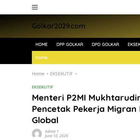
Skip
to
content
Golkar2029.com
HOME
DPP GOLKAR
DPD GOLKAR
EKSEK
home
Home
EKSEKUTIF
EKSEKUTIF
Menteri P2MI Mukhtarudi
Pencetak Pekerja Migran 
Global
Admin 1
June 10, 2026