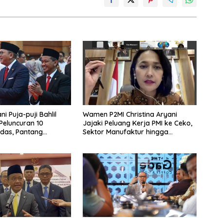
i Puja-puji Bahlil
Wamen P2MI Christina Aryani
 Peluncuran 10
Jajaki Peluang Kerja PMI ke Ceko,
das, Pantang
Sektor Manufaktur hingga
rpikir Jauh ke Depan!
Kesehatan Dibidik