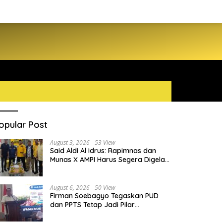
opular Post
August 3, 2026
53 View
Said Aldi Al Idrus: Rapimnas dan
Munas X AMPI Harus Segera Digelar
demi Konsolidasi Organisasi
August 6, 2026
50 View
Firman Soebagyo Tegaskan PUD
dan PPTS Tetap Jadi Pilar
Penyaluran Pupuk Bersubsidi