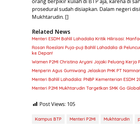
orang berpikir kuliah di BTP aja, karena di sa
prosedural sudah disiapkan. Dalam negeri disi
Mukhtarudin. []
Related News
Menteri ESDM Bahlil Lahadalia Kritik Hilirisasi: Ma
Rosan Roeslani Puja-puji Bahlil Lahadalia di Pelun
ke Depan!
Wamen P2MI Christina Aryani Jajaki Peluang Kerja 
Menperin Agus Gumiwang Jelaskan PHK PT Namnam, 
Menteri Bahlil Lahadalia: PNBP Kementerian ESDM 2
Menteri P2MI Mukhtarudin Targetkan SMK Go Global 
Post Views:
105
Kampus BTP
Menteri P2MI
Mukhtarudin
p