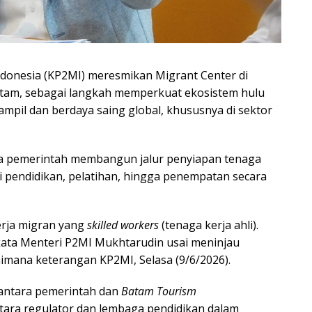
donesia (KP2MI) meresmikan Migrant Center di
atam, sebagai langkah memperkuat ekosistem hulu
mpil dan berdaya saing global, khususnya di sektor
ya pemerintah membangun jalur penyiapan tenaga
ri pendidikan, pelatihan, hingga penempatan secara
erja migran yang
skilled workers
(tenaga kerja ahli).
kata Menteri P2MI Mukhtarudin usai meninjau
aimana keterangan KP2MI, Selasa (9/6/2026).
antara pemerintah dan
Batam Tourism
tara regulator dan lembaga pendidikan dalam