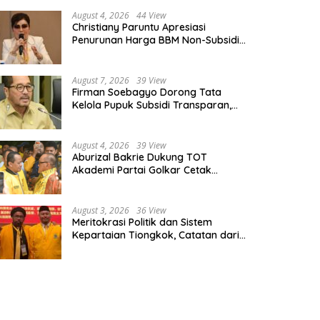
August 4, 2026
44 View
Christiany Paruntu Apresiasi
Penurunan Harga BBM Non-Subsidi,
Nilai Kebijakan ESDM Makin Adaptif
August 7, 2026
39 View
Firman Soebagyo Dorong Tata
Kelola Pupuk Subsidi Transparan,
PUD dan PPTS Tetap Diberdayakan
August 4, 2026
39 View
Aburizal Bakrie Dukung TOT
Akademi Partai Golkar Cetak
Instruktur Berkompetensi Tinggi
August 3, 2026
36 View
Meritokrasi Politik dan Sistem
Kepartaian Tiongkok, Catatan dari
Sekolah Partai Pusat PKT