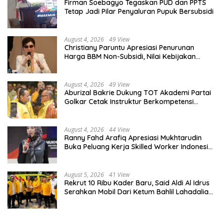
Firman Soebagyo Tegaskan PUD dan PPTS
Tetap Jadi Pilar Penyaluran Pupuk Bersubsidi
August 4, 2026
49 View
Christiany Paruntu Apresiasi Penurunan
Harga BBM Non-Subsidi, Nilai Kebijakan
ESDM Makin Adaptif
August 4, 2026
49 View
Aburizal Bakrie Dukung TOT Akademi Partai
Golkar Cetak Instruktur Berkompetensi
Tinggi
August 4, 2026
44 View
Ranny Fahd Arafiq Apresiasi Mukhtarudin
Buka Peluang Kerja Skilled Worker Indonesia
di Albania
August 5, 2026
41 View
Rekrut 10 Ribu Kader Baru, Said Aldi Al Idrus
Serahkan Mobil Dari Ketum Bahlil Lahadalia
Untuk Operasional AMPG Jakarta