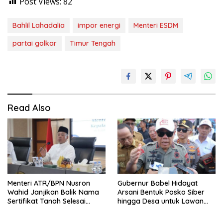
Post Views:
82
Bahlil Lahadalia
impor energi
Menteri ESDM
partai golkar
Timur Tengah
Read Also
Menteri ATR/BPN Nusron
Gubernur Babel Hidayat
Wahid Janjikan Balik Nama
Arsani Bentuk Posko Siber
Sertifikat Tanah Selesai
hingga Desa untuk Lawan
Maksimal 10 Hari
Karhutla