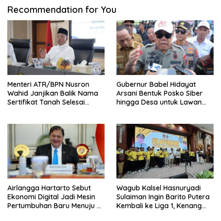
Recommendation for You
Menteri ATR/BPN Nusron
Gubernur Babel Hidayat
Wahid Janjikan Balik Nama
Arsani Bentuk Posko Siber
Sertifikat Tanah Selesai
hingga Desa untuk Lawan
Maksimal 10 Hari
Karhutla
Airlangga Hartarto Sebut
Wagub Kalsel Hasnuryadi
Ekonomi Digital Jadi Mesin
Sulaiman Ingin Barito Putera
Pertumbuhan Baru Menuju 8
Kembali ke Liga 1, Kenang
Persen
Sejarah 2012