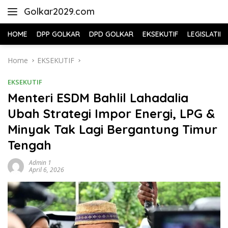
Skip
Golkar2029.com
to
content
HOME
DPP GOLKAR
DPD GOLKAR
EKSEKUTIF
LEGISLATIF
Home
EKSEKUTIF
EKSEKUTIF
Menteri ESDM Bahlil Lahadalia
Ubah Strategi Impor Energi, LPG &
Minyak Tak Lagi Bergantung Timur
Tengah
Admin 1
April 6, 2026