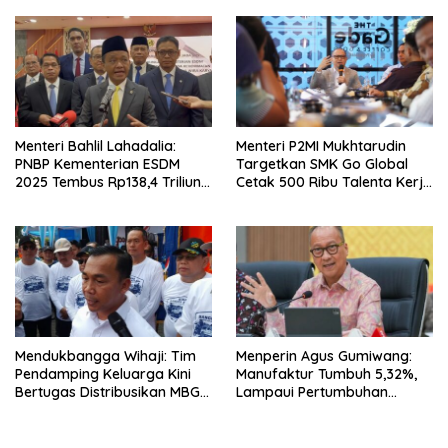
Menteri Bahlil Lahadalia:
Menteri P2MI Mukhtarudin
PNBP Kementerian ESDM
Targetkan SMK Go Global
2025 Tembus Rp138,4 Triliun,
Cetak 500 Ribu Talenta Kerja
Lampaui Target
ke Luar Negeri
Mendukbangga Wihaji: Tim
Menperin Agus Gumiwang:
Pendamping Keluarga Kini
Manufaktur Tumbuh 5,32%,
Bertugas Distribusikan MBG
Lampaui Pertumbuhan
untuk Ibu Hamil dan Balita
Ekonomi Nasional