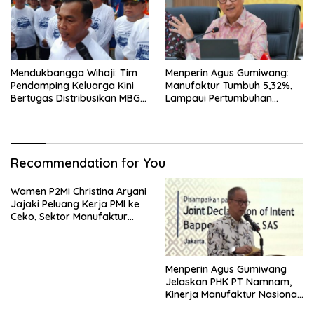
Mendukbangga Wihaji: Tim
Menperin Agus Gumiwang:
Pendamping Keluarga Kini
Manufaktur Tumbuh 5,32%,
Bertugas Distribusikan MBG
Lampaui Pertumbuhan
untuk Ibu Hamil dan Balita
Ekonomi Nasional
Recommendation for You
Wamen P2MI Christina Aryani
Jajaki Peluang Kerja PMI ke
Ceko, Sektor Manufaktur
hingga Kesehatan Dibidik
Menperin Agus Gumiwang
Jelaskan PHK PT Namnam,
Kinerja Manufaktur Nasional
Tetap Positif