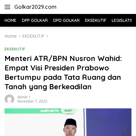
Skip
Golkar2029.com
to
content
HOME
DPP GOLKAR
DPD GOLKAR
EKSEKUTIF
LEGISLATIF
Home
EKSEKUTIF
EKSEKUTIF
Menteri ATR/BPN Nusron Wahid:
Empat Visi Presiden Prabowo
Bertumpu pada Tata Ruang dan
Tanah yang Berkeadilan
Admin 1
November 7, 2025