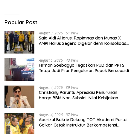
Popular Post
August 3, 2026
51 View
Said Aldi Al Idrus: Rapimnas dan Munas X
AMPI Harus Segera Digelar demi Konsolidasi
Organisasi
August 6, 2026
43 View
Firman Soebagyo Tegaskan PUD dan PPTS
Tetap Jadi Pilar Penyaluran Pupuk Bersubsidi
August 4, 2026
39 View
Christiany Paruntu Apresiasi Penurunan
Harga BBM Non-Subsidi, Nilai Kebijakan
ESDM Makin Adaptif
August 4, 2026
37 View
Aburizal Bakrie Dukung TOT Akademi Partai
Golkar Cetak Instruktur Berkompetensi
Tinggi