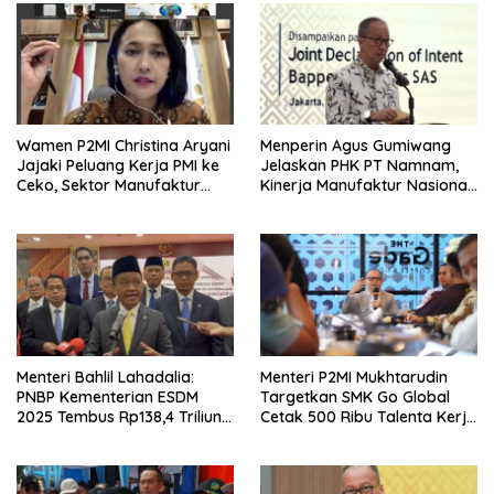
Wamen P2MI Christina Aryani
Menperin Agus Gumiwang
Jajaki Peluang Kerja PMI ke
Jelaskan PHK PT Namnam,
Ceko, Sektor Manufaktur
Kinerja Manufaktur Nasional
hingga Kesehatan Dibidik
Tetap Positif
Menteri Bahlil Lahadalia:
Menteri P2MI Mukhtarudin
PNBP Kementerian ESDM
Targetkan SMK Go Global
2025 Tembus Rp138,4 Triliun,
Cetak 500 Ribu Talenta Kerja
Lampaui Target
ke Luar Negeri