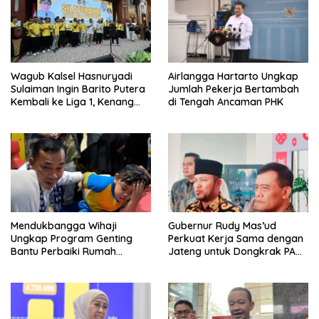
Wagub Kalsel Hasnuryadi
Airlangga Hartarto Ungkap
Sulaiman Ingin Barito Putera
Jumlah Pekerja Bertambah
Kembali ke Liga 1, Kenang
di Tengah Ancaman PHK
Sejarah 2012
Mendukbangga Wihaji
Gubernur Rudy Mas’ud
Ungkap Program Genting
Perkuat Kerja Sama dengan
Bantu Perbaiki Rumah
Jateng untuk Dongkrak PAD
Keluarga Berisiko Stunting
Kaltim