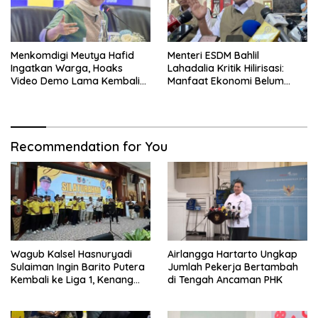
Menkomdigi Meutya Hafid
Menteri ESDM Bahlil
Ingatkan Warga, Hoaks
Lahadalia Kritik Hilirisasi:
Video Demo Lama Kembali
Manfaat Ekonomi Belum
Viral di Medsos
Merata ke Daerah Penghasil
Recommendation for You
Wagub Kalsel Hasnuryadi
Airlangga Hartarto Ungkap
Sulaiman Ingin Barito Putera
Jumlah Pekerja Bertambah
Kembali ke Liga 1, Kenang
di Tengah Ancaman PHK
Sejarah 2012