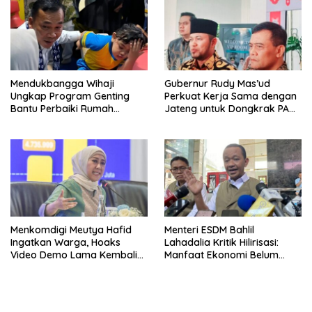
Mendukbangga Wihaji
Gubernur Rudy Mas’ud
Ungkap Program Genting
Perkuat Kerja Sama dengan
Bantu Perbaiki Rumah
Jateng untuk Dongkrak PAD
Keluarga Berisiko Stunting
Kaltim
Menkomdigi Meutya Hafid
Menteri ESDM Bahlil
Ingatkan Warga, Hoaks
Lahadalia Kritik Hilirisasi:
Video Demo Lama Kembali
Manfaat Ekonomi Belum
Viral di Medsos
Merata ke Daerah Penghasil