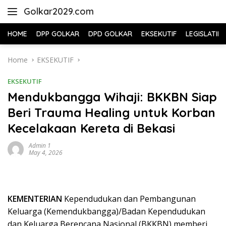
Skip
Golkar2029.com
to
content
HOME
DPP GOLKAR
DPD GOLKAR
EKSEKUTIF
LEGISLATIF
Home
EKSEKUTIF
EKSEKUTIF
Mendukbangga Wihaji: BKKBN Siap
Beri Trauma Healing untuk Korban
Kecelakaan Kereta di Bekasi
Admin 1
May 4, 2026
KEMENTERIAN
Kependudukan dan Pembangunan
Keluarga (Kemendukbangga)/Badan Kependudukan
dan Keluarga Berencana Nasional (BKKBN) memberi