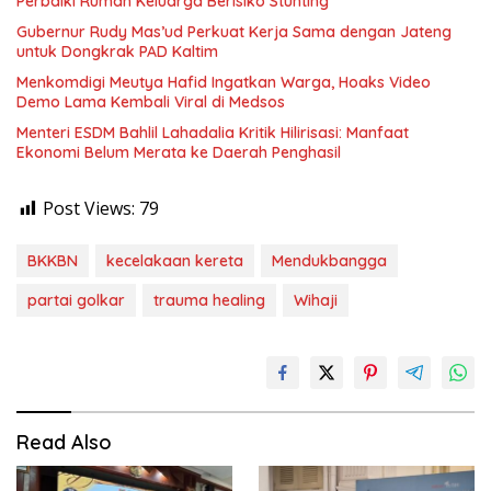
Perbaiki Rumah Keluarga Berisiko Stunting
Gubernur Rudy Mas’ud Perkuat Kerja Sama dengan Jateng
untuk Dongkrak PAD Kaltim
Menkomdigi Meutya Hafid Ingatkan Warga, Hoaks Video
Demo Lama Kembali Viral di Medsos
Menteri ESDM Bahlil Lahadalia Kritik Hilirisasi: Manfaat
Ekonomi Belum Merata ke Daerah Penghasil
Post Views:
79
BKKBN
kecelakaan kereta
Mendukbangga
partai golkar
trauma healing
Wihaji
Read Also