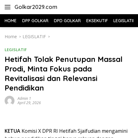
Skip
Golkar2029.com
to
content
HOME
DPP GOLKAR
DPD GOLKAR
EKSEKUTIF
LEGISLATIF
Home
LEGISLATIF
LEGISLATIF
Hetifah Tolak Penutupan Massal
Prodi, Minta Fokus pada
Revitalisasi dan Relevansi
Pendidikan
Admin 1
April 29, 2026
KETUA
Komisi X DPR RI Hetifah Sjaifudian mengamini