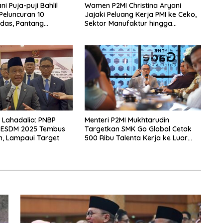
i Puja-puji Bahlil
Wamen P2MI Christina Aryani
 Peluncuran 10
Jajaki Peluang Kerja PMI ke Ceko,
das, Pantang
Sektor Manufaktur hingga
rpikir Jauh ke Depan!
Kesehatan Dibidik
l Lahadalia: PNBP
Menteri P2MI Mukhtarudin
 ESDM 2025 Tembus
Targetkan SMK Go Global Cetak
un, Lampaui Target
500 Ribu Talenta Kerja ke Luar
Negeri