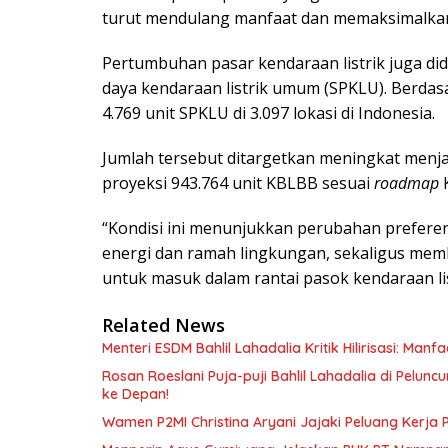
turut mendulang manfaat dan memaksimalkan 
Pertumbuhan pasar kendaraan listrik juga di
daya kendaraan listrik umum (SPKLU). Berdasa
4.769 unit SPKLU di 3.097 lokasi di Indonesia.
Jumlah tersebut ditargetkan meningkat menj
proyeksi 943.764 unit KBLBB sesuai
roadmap
K
“Kondisi ini menunjukkan perubahan prefer
energi dan ramah lingkungan, sekaligus me
untuk masuk dalam rantai pasok kendaraan list
Related News
Menteri ESDM Bahlil Lahadalia Kritik Hilirisasi: Ma
Rosan Roeslani Puja-puji Bahlil Lahadalia di Pelun
ke Depan!
Wamen P2MI Christina Aryani Jajaki Peluang Kerja 