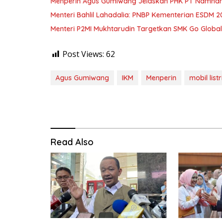
Menperin Agus Gumiwang Jelaskan PHK PT Namnam, 
Menteri Bahlil Lahadalia: PNBP Kementerian ESDM 2
Menteri P2MI Mukhtarudin Targetkan SMK Go Global 
Post Views:
62
Agus Gumiwang
IKM
Menperin
mobil listr
Read Also