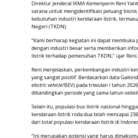
Direktur Jenderal IKMA Kemenperin Reni Yan
sarana untuk mengidentifikasi peluang bis
kebutuhan industri kendaraan listrik, ter
Negeri (TKDN).
“Kami berharap kegiatan ini dapat membuka p
dengan industri besar serta memberikan in
listrik terhadap pemenuhan TKDN,” ujar Reni.
Reni menjelaskan, perkembangan industri kend
yang sangat positif. Berdasarkan data Gaikindo
electric vehicle
/BEV) pada triwulan I tahun 202
dibandingkan periode yang sama tahun sebe
Selain itu, populasi bus listrik nasional hingg
kendaraan listrik roda dua telah mencapai 236
dari total populasi kendaraan listrik di Indones
“Ini merupakan potensi yang harus dimaksim