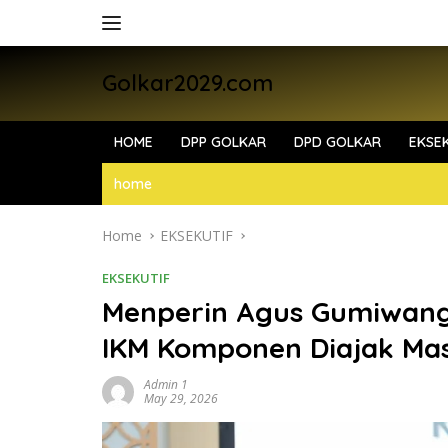
Skip
to
content
Golkar2029.com
HOME
DPP GOLKAR
DPD GOLKAR
EKSEK
home
Home
EKSEKUTIF
EKSEKUTIF
Menperin Agus Gumiwang G
IKM Komponen Diajak Mas
Admin 1
May 29, 2026