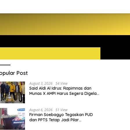
opular Post
August 3, 2026
54 View
Said Aldi Al Idrus: Rapimnas dan
Munas X AMPI Harus Segera Digelar
demi Konsolidasi Organisasi
August 6, 2026
51 View
Firman Soebagyo Tegaskan PUD
dan PPTS Tetap Jadi Pilar
Penyaluran Pupuk Bersubsidi