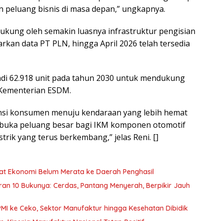
peluang bisnis di masa depan,” ungkapnya.
dukung oleh semakin luasnya infrastruktur pengisian
rkan data PT PLN, hingga April 2026 telah tersedia
adi 62.918 unit pada tahun 2030 untuk mendukung
ementerian ESDM.
ensi konsumen menuju kendaraan yang lebih hemat
mbuka peluang besar bagi IKM komponen otomotif
rik yang terus berkembang,” jelas Reni. []
nfaat Ekonomi Belum Merata ke Daerah Penghasil
curan 10 Bukunya: Cerdas, Pantang Menyerah, Berpikir Jauh
PMI ke Ceko, Sektor Manufaktur hingga Kesehatan Dibidik