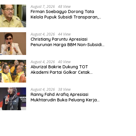
August 7, 2026
48 View
Firman Soebagyo Dorong Tata
Kelola Pupuk Subsidi Transparan,
PUD dan PPTS Tetap Diberdayakan
August 4, 2026
44 View
Christiany Paruntu Apresiasi
Penurunan Harga BBM Non-Subsidi,
Nilai Kebijakan ESDM Makin Adaptif
August 4, 2026
40 View
Aburizal Bakrie Dukung TOT
Akademi Partai Golkar Cetak
Instruktur Berkompetensi Tinggi
August 4, 2026
38 View
Ranny Fahd Arafiq Apresiasi
Mukhtarudin Buka Peluang Kerja
Skilled Worker Indonesia di Albania