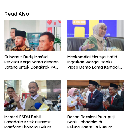
Read Also
Gubernur Rudy Mas’ud
Menkomdigi Meutya Hafid
Perkuat Kerja Sama dengan
Ingatkan Warga, Hoaks
Jateng untuk Dongkrak PAD
Video Demo Lama Kembali
Kaltim
Viral di Medsos
Menteri ESDM Bahlil
Rosan Roeslani Puja-puji
Lahadalia Kritik Hilirisasi:
Bahlil Lahadalia di
Manfaat Ekonomi Belum
Peluncuran 10 Bukunya: