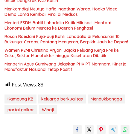
untuk Dongkrak PAD Kaltim
Menkomdigi Meutya Hafid Ingatkan Warga, Hoaks Video
Demo Lama Kembali Viral di Medsos
Menteri ESDM Bahlil Lahadalia Kritik Hilirisasi: Manfaat
Ekonomi Belum Merata ke Daerah Penghasil
Rosan Roeslani Puja-puji Bahlil Lahadalia di Peluncuran 10
Bukunya: Cerdas, Pantang Menyerah, Berpikir Jauh ke Depan!
Wamen P2MI Christina Aryani Jajaki Peluang Kerja PMI ke
Ceko, Sektor Manufaktur hingga Kesehatan Dibidik
Menperin Agus Gumiwang Jelaskan PHK PT Namnam, Kinerja
Manufaktur Nasional Tetap Positif
Post Views:
83
Kampung KB
keluarga berkualitas
Mendukbangga
partai golkar
Wihaji