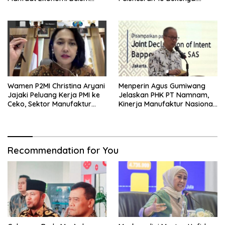
Merata ke Daerah Penghasil
Cerdas, Pantang Menyerah,
Berpikir Jauh ke Depan!
Wamen P2MI Christina Aryani
Menperin Agus Gumiwang
Jajaki Peluang Kerja PMI ke
Jelaskan PHK PT Namnam,
Ceko, Sektor Manufaktur
Kinerja Manufaktur Nasional
hingga Kesehatan Dibidik
Tetap Positif
Recommendation for You