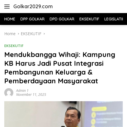
Skip
Golkar2029.com
to
content
HOME
DPP GOLKAR
DPD GOLKAR
EKSEKUTIF
LEGISLATIF
Home
EKSEKUTIF
EKSEKUTIF
Mendukbangga Wihaji: Kampung
KB Harus Jadi Pusat Integrasi
Pembangunan Keluarga &
Pemberdayaan Masyarakat
Admin 1
November 11, 2025