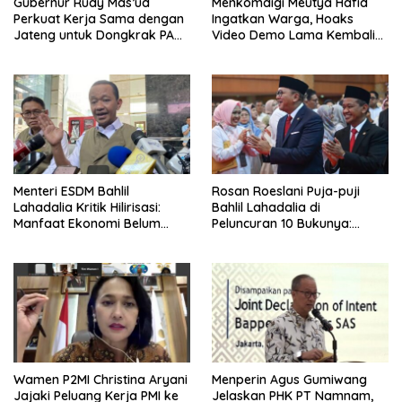
Gubernur Rudy Mas’ud
Menkomdigi Meutya Hafid
Perkuat Kerja Sama dengan
Ingatkan Warga, Hoaks
Jateng untuk Dongkrak PAD
Video Demo Lama Kembali
Kaltim
Viral di Medsos
Menteri ESDM Bahlil
Rosan Roeslani Puja-puji
Lahadalia Kritik Hilirisasi:
Bahlil Lahadalia di
Manfaat Ekonomi Belum
Peluncuran 10 Bukunya:
Merata ke Daerah Penghasil
Cerdas, Pantang Menyerah,
Berpikir Jauh ke Depan!
Wamen P2MI Christina Aryani
Menperin Agus Gumiwang
Jajaki Peluang Kerja PMI ke
Jelaskan PHK PT Namnam,