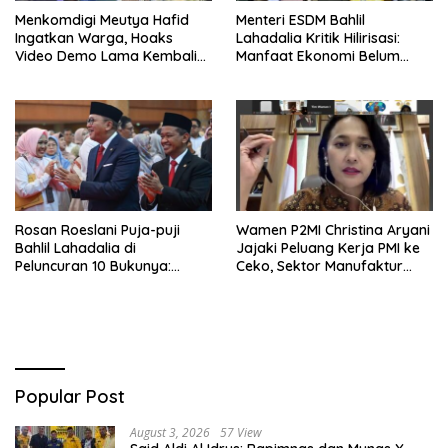
Menkomdigi Meutya Hafid
Menteri ESDM Bahlil
Ingatkan Warga, Hoaks
Lahadalia Kritik Hilirisasi:
Video Demo Lama Kembali
Manfaat Ekonomi Belum
Viral di Medsos
Merata ke Daerah Penghasil
Rosan Roeslani Puja-puji
Wamen P2MI Christina Aryani
Bahlil Lahadalia di
Jajaki Peluang Kerja PMI ke
Peluncuran 10 Bukunya:
Ceko, Sektor Manufaktur
Cerdas, Pantang Menyerah,
hingga Kesehatan Dibidik
Berpikir Jauh ke Depan!
Popular Post
August 3, 2026
57 View