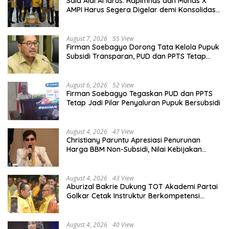
Said Aldi Al Idrus: Rapimnas dan Munas X
AMPI Harus Segera Digelar demi Konsolidasi
Organisasi
August 7, 2026
55 View
Firman Soebagyo Dorong Tata Kelola Pupuk
Subsidi Transparan, PUD dan PPTS Tetap
Diberdayakan
August 6, 2026
52 View
Firman Soebagyo Tegaskan PUD dan PPTS
Tetap Jadi Pilar Penyaluran Pupuk Bersubsidi
August 4, 2026
47 View
Christiany Paruntu Apresiasi Penurunan
Harga BBM Non-Subsidi, Nilai Kebijakan
ESDM Makin Adaptif
August 4, 2026
43 View
Aburizal Bakrie Dukung TOT Akademi Partai
Golkar Cetak Instruktur Berkompetensi
Tinggi
August 4, 2026
40 View