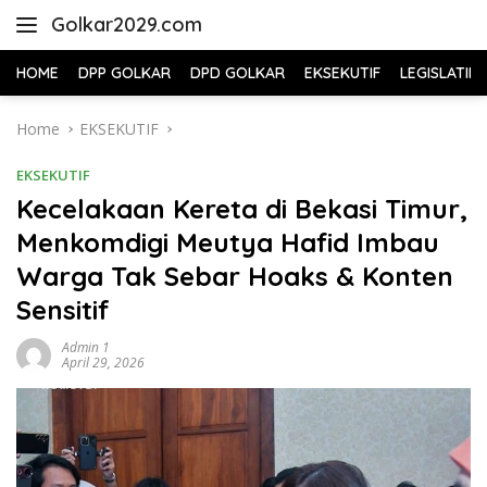
Skip
Golkar2029.com
to
content
HOME
DPP GOLKAR
DPD GOLKAR
EKSEKUTIF
LEGISLATIF
Home
EKSEKUTIF
EKSEKUTIF
Kecelakaan Kereta di Bekasi Timur,
Menkomdigi Meutya Hafid Imbau
Warga Tak Sebar Hoaks & Konten
Sensitif
Admin 1
April 29, 2026