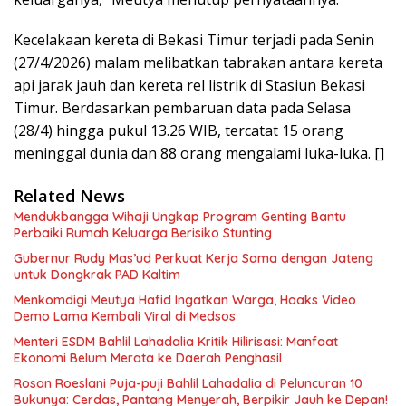
Kecelakaan kereta di Bekasi Timur terjadi pada Senin
(27/4/2026) malam melibatkan tabrakan antara kereta
api jarak jauh dan kereta rel listrik di Stasiun Bekasi
Timur. Berdasarkan pembaruan data pada Selasa
(28/4) hingga pukul 13.26 WIB, tercatat 15 orang
meninggal dunia dan 88 orang mengalami luka-luka. []
Related News
Mendukbangga Wihaji Ungkap Program Genting Bantu
Perbaiki Rumah Keluarga Berisiko Stunting
Gubernur Rudy Mas’ud Perkuat Kerja Sama dengan Jateng
untuk Dongkrak PAD Kaltim
Menkomdigi Meutya Hafid Ingatkan Warga, Hoaks Video
Demo Lama Kembali Viral di Medsos
Menteri ESDM Bahlil Lahadalia Kritik Hilirisasi: Manfaat
Ekonomi Belum Merata ke Daerah Penghasil
Rosan Roeslani Puja-puji Bahlil Lahadalia di Peluncuran 10
Bukunya: Cerdas, Pantang Menyerah, Berpikir Jauh ke Depan!