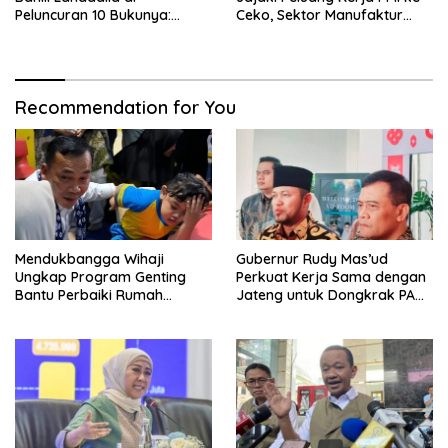
Peluncuran 10 Bukunya:
Ceko, Sektor Manufaktur
Cerdas, Pantang Menyerah,
hingga Kesehatan Dibidik
Berpikir Jauh ke Depan!
Recommendation for You
Mendukbangga Wihaji
Gubernur Rudy Mas’ud
Ungkap Program Genting
Perkuat Kerja Sama dengan
Bantu Perbaiki Rumah
Jateng untuk Dongkrak PAD
Keluarga Berisiko Stunting
Kaltim