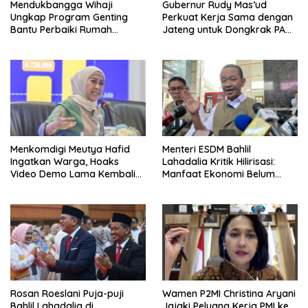
Mendukbangga Wihaji
Gubernur Rudy Mas’ud
Ungkap Program Genting
Perkuat Kerja Sama dengan
Bantu Perbaiki Rumah
Jateng untuk Dongkrak PAD
Keluarga Berisiko Stunting
Kaltim
Menkomdigi Meutya Hafid
Menteri ESDM Bahlil
Ingatkan Warga, Hoaks
Lahadalia Kritik Hilirisasi:
Video Demo Lama Kembali
Manfaat Ekonomi Belum
Viral di Medsos
Merata ke Daerah Penghasil
Rosan Roeslani Puja-puji
Wamen P2MI Christina Aryani
Bahlil Lahadalia di
Jajaki Peluang Kerja PMI ke