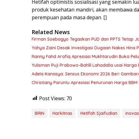
Hetifah optimistis sosialisasi yang semakin lu
produk kesehatan mandiri, akan membawa dam
perempuan pada masa depan. []
Related News
Firman Soebagyo Tegaskan PUD dan PPTS Tetap Jadi
Yahya Zaini Desak Investigasi Dugaan Nakes Hina
Ranny Fahd Arafiq Apresiasi Mukhtarudin Buka Pelua
Yulisman Puji Prabowo-Bahlil Lahadalia usai Harga
Adela Kanasya: Sensus Ekonomi 2026 Beri Gambara
Christiany Paruntu Apresiasi Penurunan Harga BBM 
Post Views:
70
BRIN
Harkitnas
Hetifah Sjaifudian
inovas