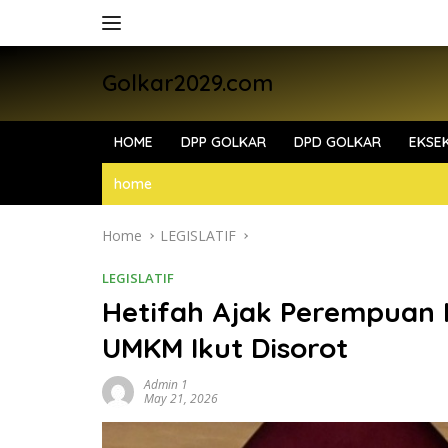
Skip
to
content
Golkar2029.com
HOME
DPP GOLKAR
DPD GOLKAR
EKSEK
home
Home
LEGISLATIF
LEGISLATIF
Hetifah Ajak Perempuan K
UMKM Ikut Disorot
Admin 1
May 21, 2026