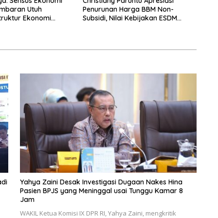
ya: Sensus Ekonomi
Christiany Paruntu Apresiasi
ambaran Utuh
Penurunan Harga BBM Non-
truktur Ekonomi
Subsidi, Nilai Kebijakan ESDM
Makin Adaptif
di
Yahya Zaini Desak Investigasi Dugaan Nakes Hina
Pasien BPJS yang Meninggal usai Tunggu Kamar 8
Jam
WAKIL Ketua Komisi IX DPR RI, Yahya Zaini, mengkritik