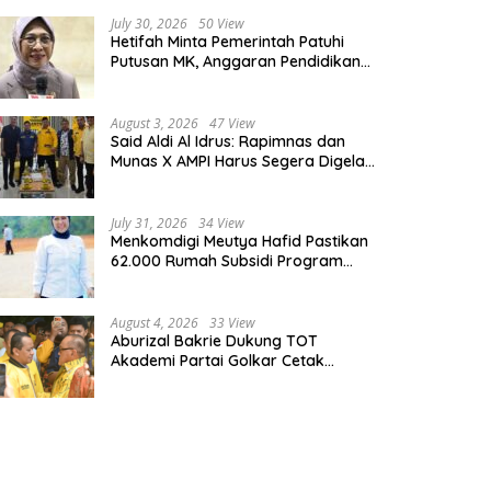
July 30, 2026
50 View
Hetifah Minta Pemerintah Patuhi
Putusan MK, Anggaran Pendidikan
Wajib Diprioritaskan untuk Sektor
Pendidikan
August 3, 2026
47 View
Said Aldi Al Idrus: Rapimnas dan
Munas X AMPI Harus Segera Digelar
demi Konsolidasi Organisasi
July 31, 2026
34 View
Menkomdigi Meutya Hafid Pastikan
62.000 Rumah Subsidi Program
Prabowo Dilengkapi Akses Internet
August 4, 2026
33 View
Aburizal Bakrie Dukung TOT
Akademi Partai Golkar Cetak
Instruktur Berkompetensi Tinggi