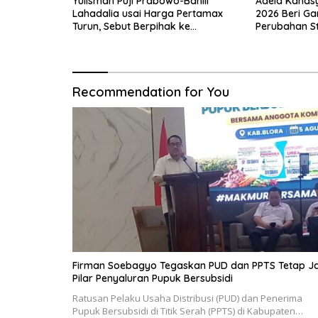
Yulisman Puji Prabowo-Bahlil
Adela Kanas
Lahadalia usai Harga Pertamax
2026 Beri G
Turun, Sebut Berpihak ke
Perubahan S
Masyarakat
Indonesia
Recommendation for You
Firman Soebagyo Tegaskan PUD dan PPTS Tetap Ja
Pilar Penyaluran Pupuk Bersubsidi
Ratusan Pelaku Usaha Distribusi (PUD) dan Penerima
Pupuk Bersubsidi di Titik Serah (PPTS) di Kabupaten…