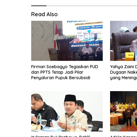
Read Also
Firman Soebagyo Tegaskan PUD
Yahya Zaini 
dan PPTS Tetap Jadi Pilar
Dugaan Nake
Penyaluran Pupuk Bersubsidi
yang Meningg
Kamar 8 Ja