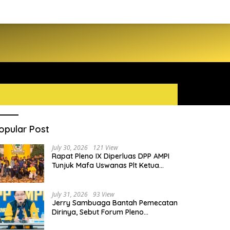
opular Post
July 30, 2026
121 View
Rapat Pleno IX Diperluas DPP AMPI
Tunjuk Mafa Uswanas Plt Ketua
Umum, Desak DPP Partai Golkar
Pecat Jerry Sambuaga
July 31, 2026
93 View
Jerry Sambuaga Bantah Pemecatan
Dirinya, Sebut Forum Pleno
Diperluas AMPI Ilegal