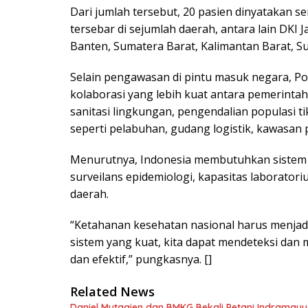
Dari jumlah tersebut, 20 pasien dinyatakan 
tersebar di sejumlah daerah, antara lain DKI J
Banten, Sumatera Barat, Kalimantan Barat, S
Selain pengawasan di pintu masuk negara, Poli
kolaborasi yang lebih kuat antara pemerint
sanitasi lingkungan, pengendalian populasi t
seperti pelabuhan, gudang logistik, kawasan 
Menurutnya, Indonesia membutuhkan sistem mit
surveilans epidemiologi, kapasitas laboratori
daerah.
“Ketahanan kesehatan nasional harus menjad
sistem yang kuat, kita dapat mendeteksi dan
dan efektif,” pungkasnya. []
Related News
Daniel Mutaqien dan BMKG Bekali Petani Indrama