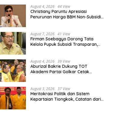
August 4, 2026
44 View
Christiany Paruntu Apresiasi
Penurunan Harga BBM Non-Subsidi,
Nilai Kebijakan ESDM Makin Adaptif
August 7, 2026
41 View
Firman Soebagyo Dorong Tata
Kelola Pupuk Subsidi Transparan,
PUD dan PPTS Tetap Diberdayakan
August 4, 2026
39 View
Aburizal Bakrie Dukung TOT
Akademi Partai Golkar Cetak
Instruktur Berkompetensi Tinggi
August 3, 2026
37 View
Meritokrasi Politik dan Sistem
Kepartaian Tiongkok, Catatan dari
Sekolah Partai Pusat PKT