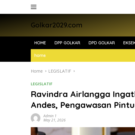
Skip
to
content
Golkar2029.com
HOME
DPP GOLKAR
DPD GOLKAR
EKSEK
home
Home
LEGISLATIF
LEGISLATIF
Ravindra Airlangga Inga
Andes, Pengawasan Pintu
Admin 1
May 21, 2026