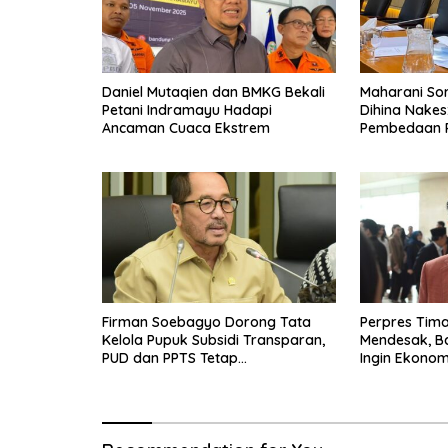
Daniel Mutaqien dan BMKG Bekali
Maharani Sor
Petani Indramayu Hadapi
Dihina Nakes
Ancaman Cuaca Ekstrem
Pembedaan 
Firman Soebagyo Dorong Tata
Perpres Tima
Kelola Pupuk Subsidi Transparan,
Mendesak, B
PUD dan PPTS Tetap
Ingin Ekonom
Diberdayakan
Bergerak