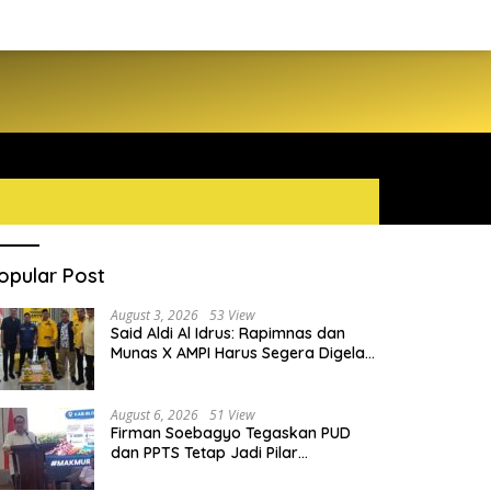
opular Post
August 3, 2026
53 View
Said Aldi Al Idrus: Rapimnas dan
Munas X AMPI Harus Segera Digelar
demi Konsolidasi Organisasi
August 6, 2026
51 View
Firman Soebagyo Tegaskan PUD
dan PPTS Tetap Jadi Pilar
Penyaluran Pupuk Bersubsidi