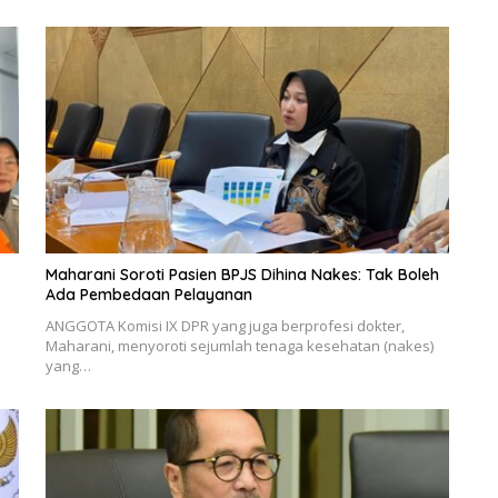
Maharani Soroti Pasien BPJS Dihina Nakes: Tak Boleh
Ada Pembedaan Pelayanan
ANGGOTA Komisi IX DPR yang juga berprofesi dokter,
Maharani, menyoroti sejumlah tenaga kesehatan (nakes)
yang…