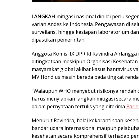
LANGKAH
mitigasi nasional dinilai perlu se
varian Andes ke Indonesia. Pengawasan di se
surveilans, hingga kesiapan laboratorium da
dipastikan pemerintah.
Anggota Komisi IX DPR RI Ravindra Airlangg
ditingkatkan meskipun Organisasi Kesehatan
masyarakat global akibat kasus hantavirus va
MV Hondius masih berada pada tingkat renda
“Walaupun WHO menyebut risikonya rendah da
harus menyiapkan langkah mitigasi secara men
dalam pernyataan tertulis yang diterima
Parl
Menurut Ravindra, balai kekarantinaan keseha
bandar udara internasional maupun pelabuhan
kesehatan secara komprehensif terhadap pe