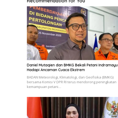
Recommendation for You
Daniel Mutaqien dan BMKG Bekali Petani Indramayu
Hadapi Ancaman Cuaca Ekstrem
BADAN Meteorologi, Klimatologi, dan Geofisika (BMKG)
bersama Komisi V DPR RI terus mendorong peningkatan
kemampuan petani…