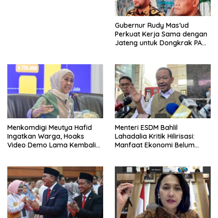
Gubernur Rudy Mas’ud
Perkuat Kerja Sama dengan
Jateng untuk Dongkrak PAD
Kaltim
Menkomdigi Meutya Hafid
Menteri ESDM Bahlil
Ingatkan Warga, Hoaks
Lahadalia Kritik Hilirisasi:
Video Demo Lama Kembali
Manfaat Ekonomi Belum
Viral di Medsos
Merata ke Daerah Penghasil