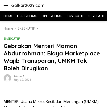
Skip
Golkar2029.com
to
content
HOME
DPP GOLKAR
DPD GOLKAR
EKSEKUTIF
LEGISLATIF
Home
EKSEKUTIF
EKSEKUTIF
Gebrakan Menteri Maman
Abdurrahman: Biaya Marketplace
Wajib Transparan, UMKM Tak
Boleh Dirugikan
Admin 1
May 19, 2026
MENTERI
Usaha Mikro, Kecil, dan Menengah (UMKM)