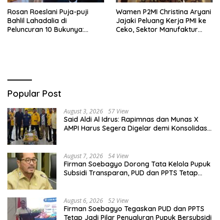
Rosan Roeslani Puja-puji
Wamen P2MI Christina Aryani
Bahlil Lahadalia di
Jajaki Peluang Kerja PMI ke
Peluncuran 10 Bukunya:
Ceko, Sektor Manufaktur
Cerdas, Pantang Menyerah,
hingga Kesehatan Dibidik
Berpikir Jauh ke Depan!
Popular Post
August 3, 2026
57 View
Said Aldi Al Idrus: Rapimnas dan Munas X
AMPI Harus Segera Digelar demi Konsolidasi
Organisasi
August 7, 2026
54 View
Firman Soebagyo Dorong Tata Kelola Pupuk
Subsidi Transparan, PUD dan PPTS Tetap
Diberdayakan
August 6, 2026
52 View
Firman Soebagyo Tegaskan PUD dan PPTS
Tetap Jadi Pilar Penyaluran Pupuk Bersubsidi