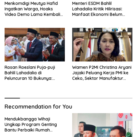
Menkomdigi Meutya Hafid
Menteri ESDM Bahlil
Ingatkan Warga, Hoaks
Lahadalia Kritik Hilirisasi:
Video Demo Lama Kembali
Manfaat Ekonomi Belum
Viral di Medsos
Merata ke Daerah Penghasil
Rosan Roeslani Puja-puji
Wamen P2MI Christina Aryani
Bahlil Lahadalia di
Jajaki Peluang Kerja PMI ke
Peluncuran 10 Bukunya:
Ceko, Sektor Manufaktur
Cerdas, Pantang Menyerah,
hingga Kesehatan Dibidik
Berpikir Jauh ke Depan!
Recommendation for You
Mendukbangga Wihaji
Ungkap Program Genting
Bantu Perbaiki Rumah
Keluarga Berisiko Stunting