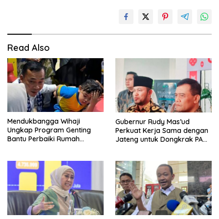
Read Also
Mendukbangga Wihaji
Gubernur Rudy Mas’ud
Ungkap Program Genting
Perkuat Kerja Sama dengan
Bantu Perbaiki Rumah
Jateng untuk Dongkrak PAD
Keluarga Berisiko Stunting
Kaltim