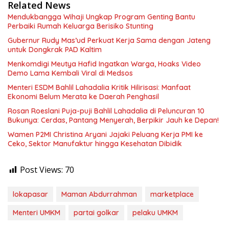
Related News
Mendukbangga Wihaji Ungkap Program Genting Bantu
Perbaiki Rumah Keluarga Berisiko Stunting
Gubernur Rudy Mas’ud Perkuat Kerja Sama dengan Jateng
untuk Dongkrak PAD Kaltim
Menkomdigi Meutya Hafid Ingatkan Warga, Hoaks Video
Demo Lama Kembali Viral di Medsos
Menteri ESDM Bahlil Lahadalia Kritik Hilirisasi: Manfaat
Ekonomi Belum Merata ke Daerah Penghasil
Rosan Roeslani Puja-puji Bahlil Lahadalia di Peluncuran 10
Bukunya: Cerdas, Pantang Menyerah, Berpikir Jauh ke Depan!
Wamen P2MI Christina Aryani Jajaki Peluang Kerja PMI ke
Ceko, Sektor Manufaktur hingga Kesehatan Dibidik
Post Views:
70
lokapasar
Maman Abdurrahman
marketplace
Menteri UMKM
partai golkar
pelaku UMKM