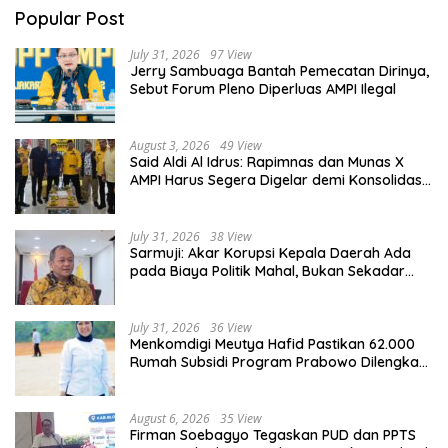
Popular Post
July 31, 2026
97 View
Jerry Sambuaga Bantah Pemecatan Dirinya,
Sebut Forum Pleno Diperluas AMPI Ilegal
August 3, 2026
49 View
Said Aldi Al Idrus: Rapimnas dan Munas X
AMPI Harus Segera Digelar demi Konsolidasi
Organisasi
July 31, 2026
38 View
Sarmuji: Akar Korupsi Kepala Daerah Ada
pada Biaya Politik Mahal, Bukan Sekadar
Kurang Pembinaan
July 31, 2026
36 View
Menkomdigi Meutya Hafid Pastikan 62.000
Rumah Subsidi Program Prabowo Dilengkapi
Akses Internet
August 6, 2026
35 View
Firman Soebagyo Tegaskan PUD dan PPTS