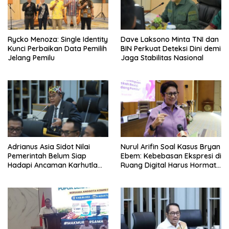
Rycko Menoza: Single Identity
Dave Laksono Minta TNI dan
Kunci Perbaikan Data Pemilih
BIN Perkuat Deteksi Dini demi
Jelang Pemilu
Jaga Stabilitas Nasional
Adrianus Asia Sidot Nilai
Nurul Arifin Soal Kasus Bryan
Pemerintah Belum Siap
Ebem: Kebebasan Ekspresi di
Hadapi Ancaman Karhutla
Ruang Digital Harus Hormati
Akibat El Nino
Hak Privasi Orang Lain