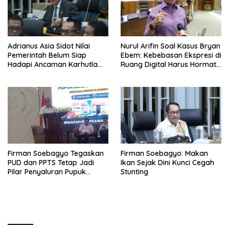
Adrianus Asia Sidot Nilai
Nurul Arifin Soal Kasus Bryan
Pemerintah Belum Siap
Ebem: Kebebasan Ekspresi di
Hadapi Ancaman Karhutla
Ruang Digital Harus Hormati
Akibat El Nino
Hak Privasi Orang Lain
Firman Soebagyo Tegaskan
Firman Soebagyo: Makan
PUD dan PPTS Tetap Jadi
Ikan Sejak Dini Kunci Cegah
Pilar Penyaluran Pupuk
Stunting
Bersubsidi