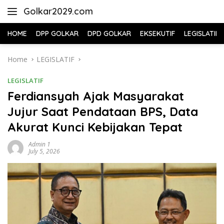
Skip
Golkar2029.com
to
content
HOME
DPP GOLKAR
DPD GOLKAR
EKSEKUTIF
LEGISLATIF
Home
LEGISLATIF
LEGISLATIF
Ferdiansyah Ajak Masyarakat
Jujur Saat Pendataan BPS, Data
Akurat Kunci Kebijakan Tepat
Admin 1
July 5, 2026