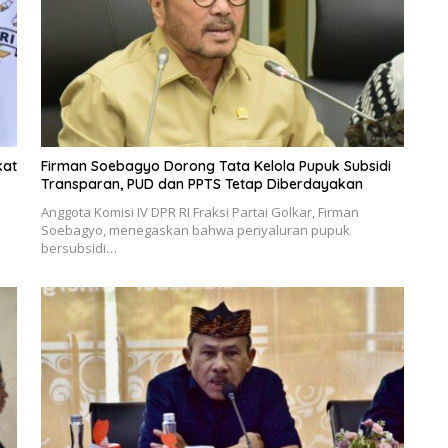
kat
Firman Soebagyo Dorong Tata Kelola Pupuk Subsidi
Transparan, PUD dan PPTS Tetap Diberdayakan
Anggota Komisi IV DPR RI Fraksi Partai Golkar, Firman
Soebagyo, menegaskan bahwa penyaluran pupuk
bersubsidi…