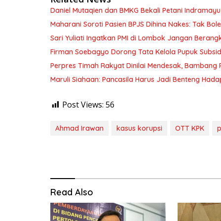
Daniel Mutaqien dan BMKG Bekali Petani Indrama
Maharani Soroti Pasien BPJS Dihina Nakes: Tak B
Sari Yuliati Ingatkan PMI di Lombok Jangan Berangkat
Firman Soebagyo Dorong Tata Kelola Pupuk Subsid
Perpres Timah Rakyat Dinilai Mendesak, Bambang P
Maruli Siahaan: Pancasila Harus Jadi Benteng Hadap
Post Views:
56
Ahmad Irawan
kasus korupsi
OTT KPK
p
Read Also