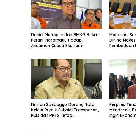
Daniel Mutaqien dan BMKG Bekali
Maharani Sor
Petani Indramayu Hadapi
Dihina Nakes
Ancaman Cuaca Ekstrem
Pembedaan 
Firman Soebagyo Dorong Tata
Perpres Tima
Kelola Pupuk Subsidi Transparan,
Mendesak, B
PUD dan PPTS Tetap
Ingin Ekonom
Diberdayakan
Bergerak