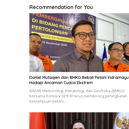
Recommendation for You
Daniel Mutaqien dan BMKG Bekali Petani Indramayu
Hadapi Ancaman Cuaca Ekstrem
BADAN Meteorologi, Klimatologi, dan Geofisika (BMKG)
bersama Komisi V DPR RI terus mendorong peningkatan
kemampuan petani…