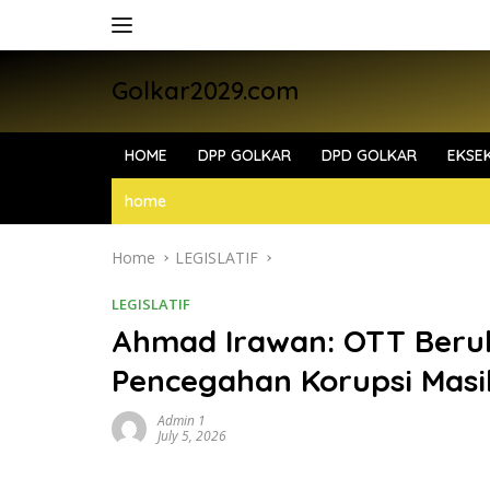
Skip
to
content
Golkar2029.com
HOME
DPP GOLKAR
DPD GOLKAR
EKSEK
home
Home
LEGISLATIF
LEGISLATIF
Ahmad Irawan: OTT Berul
Pencegahan Korupsi Mas
Admin 1
July 5, 2026