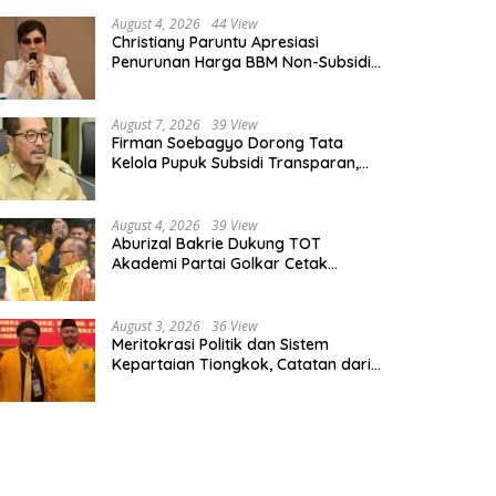
August 4, 2026
44 View
Christiany Paruntu Apresiasi
Penurunan Harga BBM Non-Subsidi,
Nilai Kebijakan ESDM Makin Adaptif
August 7, 2026
39 View
Firman Soebagyo Dorong Tata
Kelola Pupuk Subsidi Transparan,
PUD dan PPTS Tetap Diberdayakan
August 4, 2026
39 View
Aburizal Bakrie Dukung TOT
Akademi Partai Golkar Cetak
Instruktur Berkompetensi Tinggi
August 3, 2026
36 View
Meritokrasi Politik dan Sistem
Kepartaian Tiongkok, Catatan dari
Sekolah Partai Pusat PKT