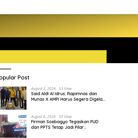
opular Post
August 3, 2026
53 View
Said Aldi Al Idrus: Rapimnas dan
Munas X AMPI Harus Segera Digelar
demi Konsolidasi Organisasi
August 6, 2026
50 View
Firman Soebagyo Tegaskan PUD
dan PPTS Tetap Jadi Pilar
Penyaluran Pupuk Bersubsidi