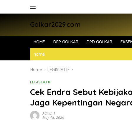
Skip
to
content
Golkar2029.com
HOME
DPP GOLKAR
DPD GOLKAR
EKSEK
home
Home
LEGISLATIF
LEGISLATIF
Cek Endra Sebut Kebijak
Jaga Kepentingan Negara
Admin 1
May 18, 2026