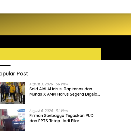
opular Post
August 3, 2026
56 View
Said Aldi Al Idrus: Rapimnas dan
Munas X AMPI Harus Segera Digelar
demi Konsolidasi Organisasi
August 6, 2026
51 View
Firman Soebagyo Tegaskan PUD
dan PPTS Tetap Jadi Pilar
Penyaluran Pupuk Bersubsidi