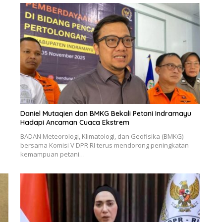
Daniel Mutaqien dan BMKG Bekali Petani Indramayu
Hadapi Ancaman Cuaca Ekstrem
BADAN Meteorologi, Klimatologi, dan Geofisika (BMKG)
bersama Komisi V DPR RI terus mendorong peningkatan
kemampuan petani…