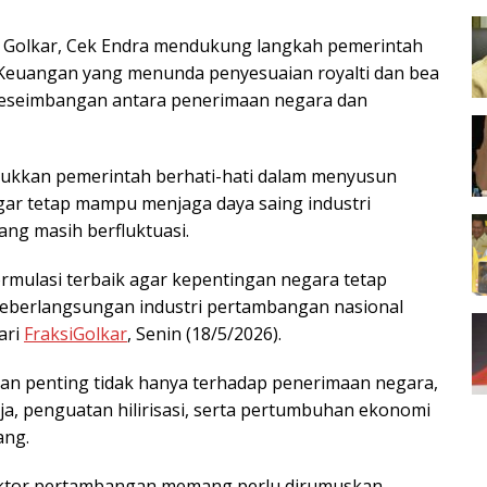
tai Golkar, Cek Endra mendukung langkah pemerintah
Keuangan yang menunda penyesuaian royalti dan bea
keseimbangan antara penerimaan negara dan
jukkan pemerintah berhati-hati dalam menyusun
gar tetap mampu menjaga daya saing industri
ang masih berfluktuasi.
ormulasi terbaik agar kepentingan negara tetap
an keberlangsungan industri pertambangan nasional
ari
FraksiGolkar
, Senin (18/5/2026).
peran penting tidak hanya terhadap penerimaan negara,
ja, penguatan hilirisasi, serta pertumbuhan ekonomi
ang.
 sektor pertambangan memang perlu dirumuskan