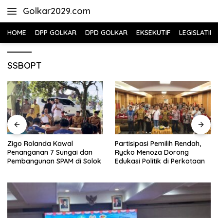
Skip
Golkar2029.com
to
content
HOME
DPP GOLKAR
DPD GOLKAR
EKSEKUTIF
LEGISLATIF
SSBOPT
Zigo Rolanda Kawal
Partisipasi Pemilih Rendah,
Penanganan 7 Sungai dan
Rycko Menoza Dorong
Pembangunan SPAM di Solok
Edukasi Politik di Perkotaan