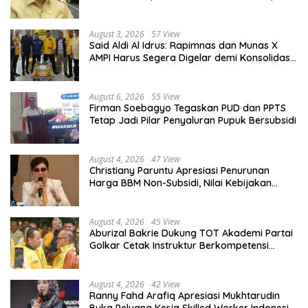
Diberdayakan
August 3, 2026
57 View
Said Aldi Al Idrus: Rapimnas dan Munas X
AMPI Harus Segera Digelar demi Konsolidasi
Organisasi
August 6, 2026
55 View
Firman Soebagyo Tegaskan PUD dan PPTS
Tetap Jadi Pilar Penyaluran Pupuk Bersubsidi
August 4, 2026
47 View
Christiany Paruntu Apresiasi Penurunan
Harga BBM Non-Subsidi, Nilai Kebijakan
ESDM Makin Adaptif
August 4, 2026
45 View
Aburizal Bakrie Dukung TOT Akademi Partai
Golkar Cetak Instruktur Berkompetensi
Tinggi
August 4, 2026
42 View
Ranny Fahd Arafiq Apresiasi Mukhtarudin