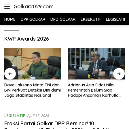
Skip
Golkar2029.com
to
content
HOME
DPP GOLKAR
DPD GOLKAR
EKSEKUTIF
LEGISLATIF
KWP Awards 2026
Dave Laksono Minta TNI dan
Adrianus Asia Sidot Nilai
BIN Perkuat Deteksi Dini demi
Pemerintah Belum Siap
Jaga Stabilitas Nasional
Hadapi Ancaman Karhutla
Akibat El Nino
LEGISLATIF
April 17, 2026
Fraksi Partai Golkar DPR Bersinar! 10