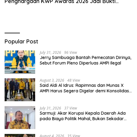
Penghargaan KWP Awards 2026 Jadi Bukti
Kinerja Nyata
Popular Post
July 31, 2026
96 View
Jerry Sambuaga Bantah Pemecatan Dirinya,
Sebut Forum Pleno Diperluas AMPI Ilegal
August 3, 2026
48 View
Said Aldi Al Idrus: Rapimnas dan Munas X
AMPI Harus Segera Digelar demi Konsolidasi
Organisasi
July 31, 2026
37 View
Sarmuji: Akar Korupsi Kepala Daerah Ada
pada Biaya Politik Mahal, Bukan Sekadar
Kurang Pembinaan
August 4, 2026
35 View