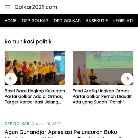
Skip
Golkar2029.com
to
content
HOME
DPP GOLKAR
DPD GOLKAR
EKSEKUTIF
LEGISLATIF
komunikasi politik
Basri Baco Ungkap Kekuatan
Fahd Arafiq Ungkap Ormas
Partai Golkar Ada di Ormas,
Partai Golkar Pernah Diaudit:
Target Konsolidasi Jelang
Ada yang Sudah “Parah”
Pemilu 2029
DPP GOLKAR
October 16, 2025
Agun Gunandjar Apresiasi Peluncuran Buku