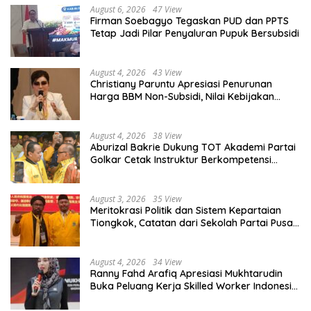
August 6, 2026
47 View
Firman Soebagyo Tegaskan PUD dan PPTS
Tetap Jadi Pilar Penyaluran Pupuk Bersubsidi
August 4, 2026
43 View
Christiany Paruntu Apresiasi Penurunan
Harga BBM Non-Subsidi, Nilai Kebijakan
ESDM Makin Adaptif
August 4, 2026
38 View
Aburizal Bakrie Dukung TOT Akademi Partai
Golkar Cetak Instruktur Berkompetensi
Tinggi
August 3, 2026
35 View
Meritokrasi Politik dan Sistem Kepartaian
Tiongkok, Catatan dari Sekolah Partai Pusat
PKT
August 4, 2026
34 View
Ranny Fahd Arafiq Apresiasi Mukhtarudin
Buka Peluang Kerja Skilled Worker Indonesia
di Albania