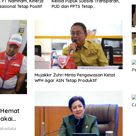
K PT Namnam, Kinerja
Kelola Pupuk Subsidi Transparan,
Po
asional Tetap Positif
PUD dan PPTS Tetap
Diberdayakan
Mujakkir Zuhri Minta Pengawasan Ketat
WFH agar ASN Tetap Produktif
k Hemat
Pakai
Lahadalia