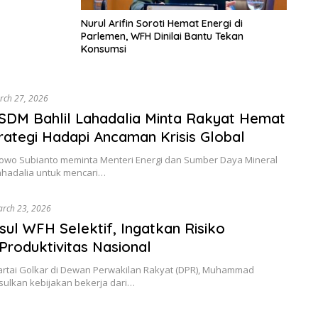
Nurul Arifin Soroti Hemat Energi di
Parlemen, WFH Dinilai Bantu Tekan
Konsumsi
rch 27, 2026
SDM Bahlil Lahadalia Minta Rakyat Hemat
trategi Hadapi Ancaman Krisis Global
owo Subianto meminta Menteri Energi dan Sumber Daya Mineral
Lahadalia untuk mencari…
rch 23, 2026
sul WFH Selektif, Ingatkan Risiko
Produktivitas Nasional
artai Golkar di Dewan Perwakilan Rakyat (DPR), Muhammad
ulkan kebijakan bekerja dari…