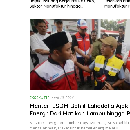
, Pilih
Jajaki Peluang Kerja PMI ke Ceko,
Jelaskan PH
Sektor Manufaktur hingga
Manufaktur N
Kesehatan Dibidik
EKSEKUTIF
April 10, 2026
Menteri ESDM Bahlil Lahadalia Aja
Energi: Dari Matikan Lampu hingga 
Mobil Listrik
MENTERI Energi dan Sumber Daya Mineral (ESDM) Bahlil 
mengajak masyarakat untuk hemat energi melalui…