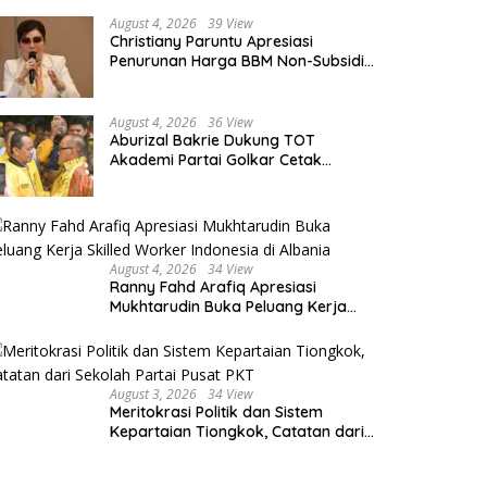
wer Diplomacy Tiongkok
Mendesak, Bambang Patijaya
Ingin Ekonomi Belitung Kembali
August 4, 2026
39 View
Christiany Paruntu Apresiasi
Bergerak
Penurunan Harga BBM Non-Subsidi,
Nilai Kebijakan ESDM Makin Adaptif
August 4, 2026
36 View
Aburizal Bakrie Dukung TOT
Akademi Partai Golkar Cetak
Instruktur Berkompetensi Tinggi
August 4, 2026
34 View
Ranny Fahd Arafiq Apresiasi
Mukhtarudin Buka Peluang Kerja
Skilled Worker Indonesia di Albania
August 3, 2026
34 View
Meritokrasi Politik dan Sistem
Kepartaian Tiongkok, Catatan dari
Sekolah Partai Pusat PKT