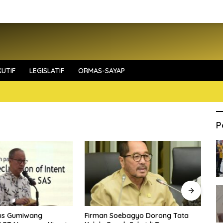
UTIF
LEGISLATIF
ORMAS-SAYAP
P
us Gumiwang
Firman Soebagyo Dorong Tata
ID