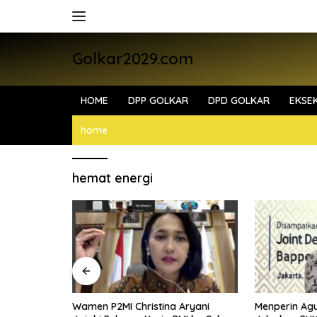
Skip
to
content
Golkar2029.com
HOME
DPP GOLKAR
DPD GOLKAR
EKSEK
home
hemat energi
MI di Lombok
Wamen P2MI Christina Aryani
Menperin Ag