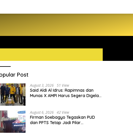
opular Post
August 3, 2026
51 View
Said Aldi Al Idrus: Rapimnas dan
Munas X AMPI Harus Segera Digelar
demi Konsolidasi Organisasi
August 6, 2026
42 View
Firman Soebagyo Tegaskan PUD
dan PPTS Tetap Jadi Pilar
Penyaluran Pupuk Bersubsidi
CPC sebagai Instrumen Soft
Perpres Timah Rakyat Dinilai