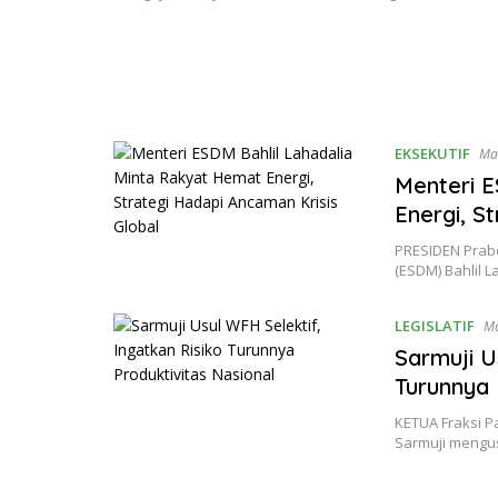
EKSEKUTIF
Ma
Menteri E
Energi, S
PRESIDEN Prab
(ESDM) Bahlil 
LEGISLATIF
Ma
Sarmuji U
Turunnya 
KETUA Fraksi P
Sarmuji mengus