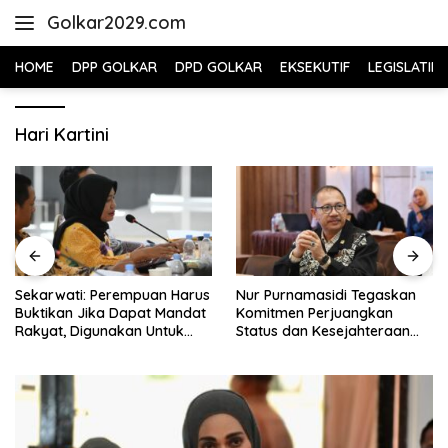
Skip
Golkar2029.com
to
content
HOME
DPP GOLKAR
DPD GOLKAR
EKSEKUTIF
LEGISLATIF
Hari Kartini
Sekarwati: Perempuan Harus
Nur Purnamasidi Tegaskan
Buktikan Jika Dapat Mandat
Komitmen Perjuangkan
Rakyat, Digunakan Untuk
Status dan Kesejahteraan
Menolong dan Menyelesaikan
Guru Honorer
Masalah