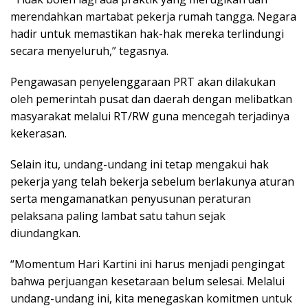
merendahkan martabat pekerja rumah tangga. Negara
hadir untuk memastikan hak-hak mereka terlindungi
secara menyeluruh,” tegasnya.
Pengawasan penyelenggaraan PRT akan dilakukan
oleh pemerintah pusat dan daerah dengan melibatkan
masyarakat melalui RT/RW guna mencegah terjadinya
kekerasan.
Selain itu, undang-undang ini tetap mengakui hak
pekerja yang telah bekerja sebelum berlakunya aturan
serta mengamanatkan penyusunan peraturan
pelaksana paling lambat satu tahun sejak
diundangkan.
“Momentum Hari Kartini ini harus menjadi pengingat
bahwa perjuangan kesetaraan belum selesai. Melalui
undang-undang ini, kita menegaskan komitmen untuk