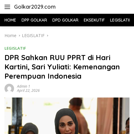
Skip
Golkar2029.com
to
content
HOME
DPP GOLKAR
DPD GOLKAR
EKSEKUTIF
LEGISLATIF
Home
LEGISLATIF
LEGISLATIF
DPR Sahkan RUU PPRT di Hari
Kartini, Sari Yuliati: Kemenangan
Perempuan Indonesia
Admin 1
April 22, 2026