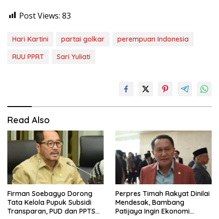
Post Views:
83
Hari Kartini
partai golkar
perempuan Indonesia
RUU PPRT
Sari Yuliati
Read Also
Firman Soebagyo Dorong
Perpres Timah Rakyat Dinilai
Tata Kelola Pupuk Subsidi
Mendesak, Bambang
Transparan, PUD dan PPTS
Patijaya Ingin Ekonomi