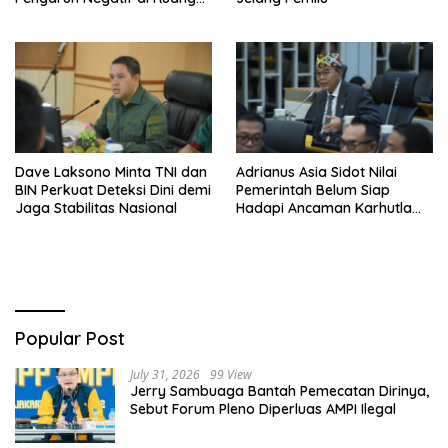
Digital
Dave Laksono Minta TNI dan
Adrianus Asia Sidot Nilai
BIN Perkuat Deteksi Dini demi
Pemerintah Belum Siap
Jaga Stabilitas Nasional
Hadapi Ancaman Karhutla
Akibat El Nino
Popular Post
July 31, 2026
99 View
Jerry Sambuaga Bantah Pemecatan Dirinya,
Sebut Forum Pleno Diperluas AMPI Ilegal