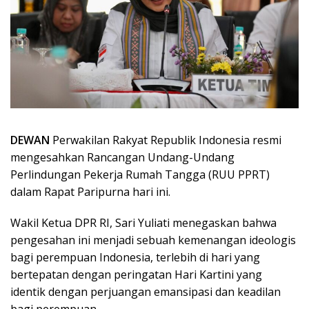
DEWAN
Perwakilan Rakyat Republik Indonesia resmi
mengesahkan Rancangan Undang-Undang
Perlindungan Pekerja Rumah Tangga (RUU PPRT)
dalam Rapat Paripurna hari ini.
Wakil Ketua DPR RI, Sari Yuliati menegaskan bahwa
pengesahan ini menjadi sebuah kemenangan ideologis
bagi perempuan Indonesia, terlebih di hari yang
bertepatan dengan peringatan Hari Kartini yang
identik dengan perjuangan emansipasi dan keadilan
bagi perempuan.