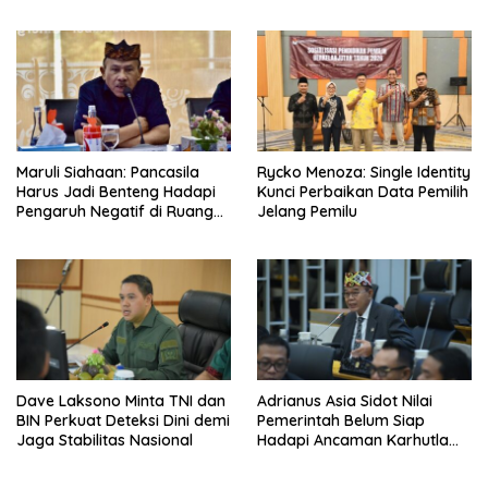
Tetap Diberdayakan
Belitung Kembali Bergerak
Maruli Siahaan: Pancasila
Rycko Menoza: Single Identity
Harus Jadi Benteng Hadapi
Kunci Perbaikan Data Pemilih
Pengaruh Negatif di Ruang
Jelang Pemilu
Digital
Dave Laksono Minta TNI dan
Adrianus Asia Sidot Nilai
BIN Perkuat Deteksi Dini demi
Pemerintah Belum Siap
Jaga Stabilitas Nasional
Hadapi Ancaman Karhutla
Akibat El Nino