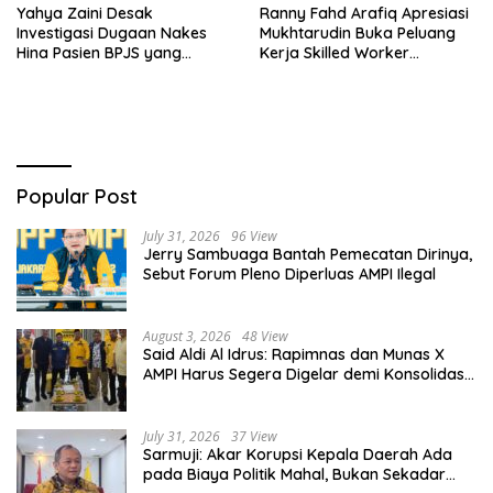
Yahya Zaini Desak
Ranny Fahd Arafiq Apresiasi
Investigasi Dugaan Nakes
Mukhtarudin Buka Peluang
Hina Pasien BPJS yang
Kerja Skilled Worker
Meninggal usai Tunggu
Indonesia di Albania
Kamar 8 Jam
Popular Post
July 31, 2026
96 View
Jerry Sambuaga Bantah Pemecatan Dirinya,
Sebut Forum Pleno Diperluas AMPI Ilegal
August 3, 2026
48 View
Said Aldi Al Idrus: Rapimnas dan Munas X
AMPI Harus Segera Digelar demi Konsolidasi
Organisasi
July 31, 2026
37 View
Sarmuji: Akar Korupsi Kepala Daerah Ada
pada Biaya Politik Mahal, Bukan Sekadar