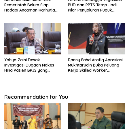
Pemerintah Belum Siap
PUD dan PPTS Tetap Jadi
Hadapi Ancaman Karhutla
Pilar Penyaluran Pupuk
Akibat El Nino
Bersubsidi
Yahya Zaini Desak
Ranny Fahd Arafiq Apresiasi
Investigasi Dugaan Nakes
Mukhtarudin Buka Peluang
Hina Pasien BPJS yang
Kerja Skilled Worker
Meninggal usai Tunggu
Indonesia di Albania
Kamar 8 Jam
Recommendation for You