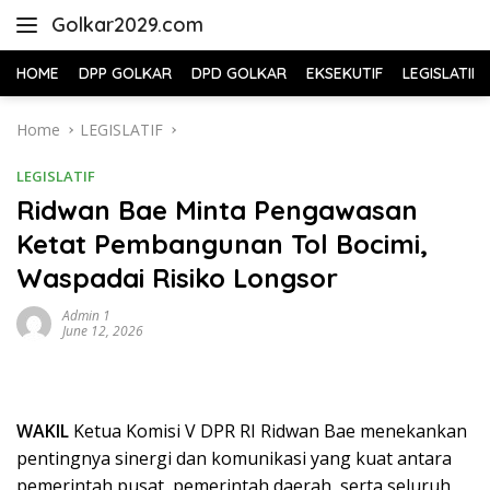
Skip
Golkar2029.com
to
content
HOME
DPP GOLKAR
DPD GOLKAR
EKSEKUTIF
LEGISLATIF
Home
LEGISLATIF
LEGISLATIF
Ridwan Bae Minta Pengawasan
Ketat Pembangunan Tol Bocimi,
Waspadai Risiko Longsor
Admin 1
June 12, 2026
WAKIL
Ketua Komisi V DPR RI Ridwan Bae menekankan
pentingnya sinergi dan komunikasi yang kuat antara
pemerintah pusat, pemerintah daerah, serta seluruh