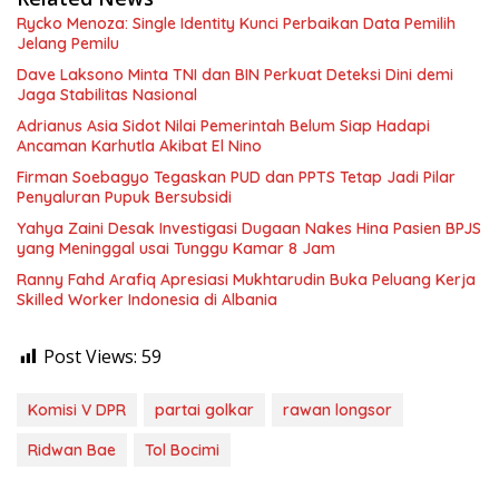
Rycko Menoza: Single Identity Kunci Perbaikan Data Pemilih
Jelang Pemilu
Dave Laksono Minta TNI dan BIN Perkuat Deteksi Dini demi
Jaga Stabilitas Nasional
Adrianus Asia Sidot Nilai Pemerintah Belum Siap Hadapi
Ancaman Karhutla Akibat El Nino
Firman Soebagyo Tegaskan PUD dan PPTS Tetap Jadi Pilar
Penyaluran Pupuk Bersubsidi
Yahya Zaini Desak Investigasi Dugaan Nakes Hina Pasien BPJS
yang Meninggal usai Tunggu Kamar 8 Jam
Ranny Fahd Arafiq Apresiasi Mukhtarudin Buka Peluang Kerja
Skilled Worker Indonesia di Albania
Post Views:
59
Komisi V DPR
partai golkar
rawan longsor
Ridwan Bae
Tol Bocimi