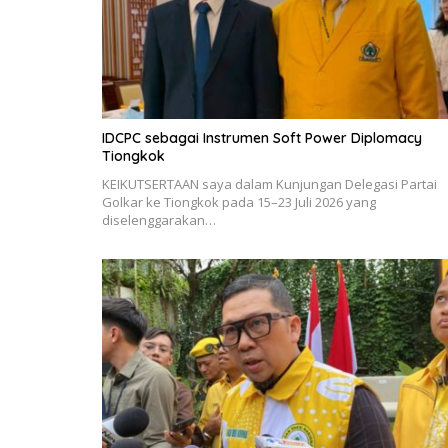
IDCPC sebagai Instrumen Soft Power Diplomacy
Tiongkok
KEIKUTSERTAAN saya dalam Kunjungan Delegasi Partai
Golkar ke Tiongkok pada 15–23 Juli 2026 yang
diselenggarakan…