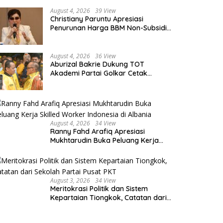
August 4, 2026
39 View
Christiany Paruntu Apresiasi
Penurunan Harga BBM Non-Subsidi,
Nilai Kebijakan ESDM Makin Adaptif
August 4, 2026
36 View
Aburizal Bakrie Dukung TOT
Akademi Partai Golkar Cetak
Instruktur Berkompetensi Tinggi
August 4, 2026
34 View
Ranny Fahd Arafiq Apresiasi
Mukhtarudin Buka Peluang Kerja
Skilled Worker Indonesia di Albania
August 3, 2026
34 View
Meritokrasi Politik dan Sistem
Kepartaian Tiongkok, Catatan dari
Sekolah Partai Pusat PKT