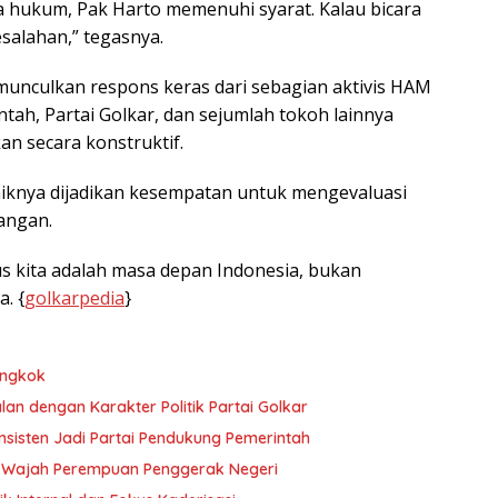
a hukum, Pak Harto memenuhi syarat. Kalau bicara
salahan,” tegasnya.
unculkan respons keras dari sebagian aktivis HAM
h, Partai Golkar, dan sejumlah tokoh lainnya
n secara konstruktif.
knya dijadikan kesempatan untuk mengevaluasi
angan.
kus kita adalah masa depan Indonesia, bukan
. {
golkarpedia
}
ongkok
lan dengan Karakter Politik Partai Golkar
nsisten Jadi Partai Pendukung Pemerintah
h-Wajah Perempuan Penggerak Negeri