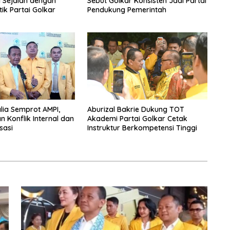
i Sejalan dengan
Sebut Golkar Konsisten Jadi Partai
tik Partai Golkar
Pendukung Pemerintah
alia Semprot AMPI,
Aburizal Bakrie Dukung TOT
n Konflik Internal dan
Akademi Partai Golkar Cetak
sasi
Instruktur Berkompetensi Tinggi