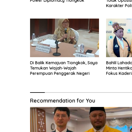
Power Diplomacy Tiongkok
Tolak Oposis
Karakter Poli
Di Balik Kemajuan Tiongkok, Saya
Bahlil Lahad
Temukan Wajah-Wajah
Minta Hentika
Perempuan Penggerak Negeri
Fokus Kaderi
Recommendation for You