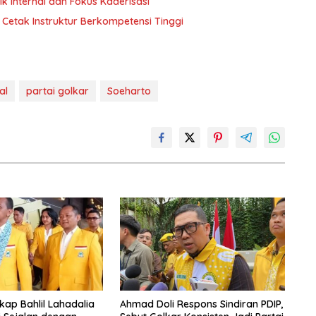
ik Internal dan Fokus Kaderisasi
Cetak Instruktur Berkompetensi Tinggi
al
partai golkar
Soeharto
kap Bahlil Lahadalia
Ahmad Doli Respons Sindiran PDIP,