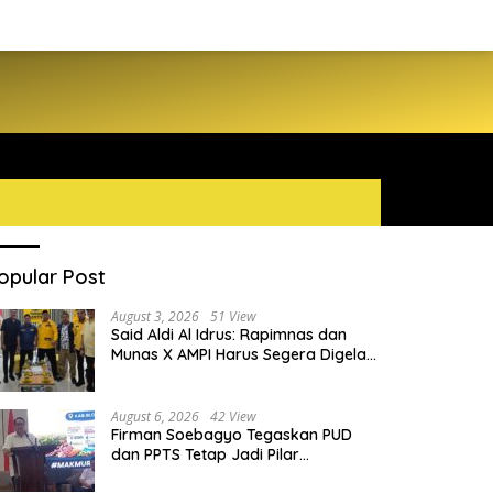
opular Post
August 3, 2026
51 View
Said Aldi Al Idrus: Rapimnas dan
Munas X AMPI Harus Segera Digelar
demi Konsolidasi Organisasi
August 6, 2026
42 View
Firman Soebagyo Tegaskan PUD
dan PPTS Tetap Jadi Pilar
Penyaluran Pupuk Bersubsidi