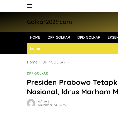
Skip
to
content
Golkar2029.com
HOME
DPP GOLKAR
DPD GOLKAR
EKSEK
home
Home
DPP GOLKAR
DPP GOLKAR
Presiden Prabowo Tetapk
Nasional, Idrus Marham M
Admin 2
November 14, 2025