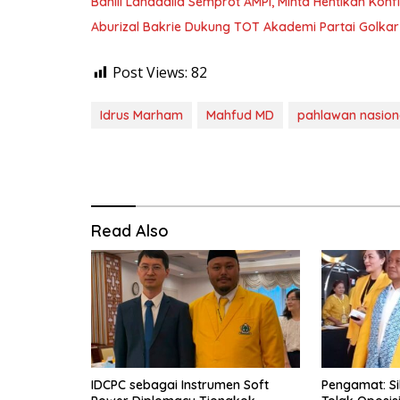
Bahlil Lahadalia Semprot AMPI, Minta Hentikan Konfl
Aburizal Bakrie Dukung TOT Akademi Partai Golkar 
Post Views:
82
Idrus Marham
Mahfud MD
pahlawan nasion
Read Also
IDCPC sebagai Instrumen Soft
Pengamat: Si