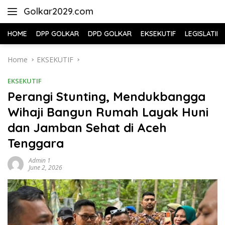
Skip
Golkar2029.com
to
content
HOME
DPP GOLKAR
DPD GOLKAR
EKSEKUTIF
LEGISLATIF
Home
EKSEKUTIF
EKSEKUTIF
Perangi Stunting, Mendukbangga
Wihaji Bangun Rumah Layak Huni
dan Jamban Sehat di Aceh
Tenggara
Admin 1
June 2, 2026