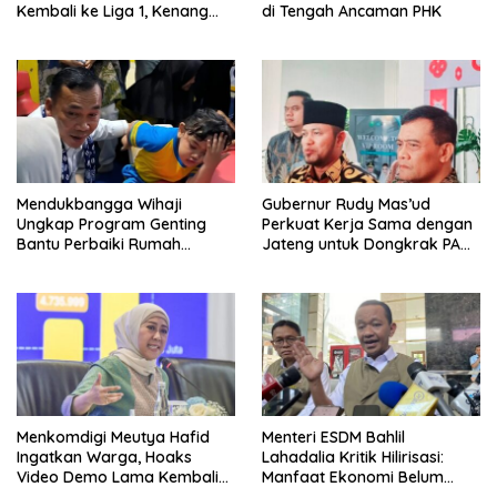
Kembali ke Liga 1, Kenang
di Tengah Ancaman PHK
Sejarah 2012
Mendukbangga Wihaji
Gubernur Rudy Mas’ud
Ungkap Program Genting
Perkuat Kerja Sama dengan
Bantu Perbaiki Rumah
Jateng untuk Dongkrak PAD
Keluarga Berisiko Stunting
Kaltim
Menkomdigi Meutya Hafid
Menteri ESDM Bahlil
Ingatkan Warga, Hoaks
Lahadalia Kritik Hilirisasi:
Video Demo Lama Kembali
Manfaat Ekonomi Belum