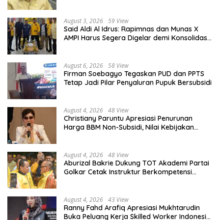
Diberdayakan
August 3, 2026
59 View
Said Aldi Al Idrus: Rapimnas dan Munas X
AMPI Harus Segera Digelar demi Konsolidasi
Organisasi
August 6, 2026
58 View
Firman Soebagyo Tegaskan PUD dan PPTS
Tetap Jadi Pilar Penyaluran Pupuk Bersubsidi
August 4, 2026
48 View
Christiany Paruntu Apresiasi Penurunan
Harga BBM Non-Subsidi, Nilai Kebijakan
ESDM Makin Adaptif
August 4, 2026
48 View
Aburizal Bakrie Dukung TOT Akademi Partai
Golkar Cetak Instruktur Berkompetensi
Tinggi
August 4, 2026
43 View
Ranny Fahd Arafiq Apresiasi Mukhtarudin
Buka Peluang Kerja Skilled Worker Indonesia