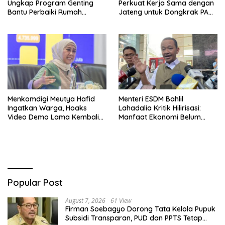
Ungkap Program Genting
Perkuat Kerja Sama dengan
Bantu Perbaiki Rumah
Jateng untuk Dongkrak PAD
Keluarga Berisiko Stunting
Kaltim
Menkomdigi Meutya Hafid
Menteri ESDM Bahlil
Ingatkan Warga, Hoaks
Lahadalia Kritik Hilirisasi:
Video Demo Lama Kembali
Manfaat Ekonomi Belum
Viral di Medsos
Merata ke Daerah Penghasil
Popular Post
August 7, 2026
61 View
Firman Soebagyo Dorong Tata Kelola Pupuk
Subsidi Transparan, PUD dan PPTS Tetap