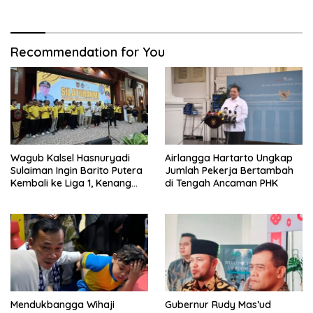
Viral di Medsos
Merata ke Daerah Penghasil
Recommendation for You
Wagub Kalsel Hasnuryadi
Airlangga Hartarto Ungkap
Sulaiman Ingin Barito Putera
Jumlah Pekerja Bertambah
Kembali ke Liga 1, Kenang
di Tengah Ancaman PHK
Sejarah 2012
Mendukbangga Wihaji
Gubernur Rudy Mas’ud