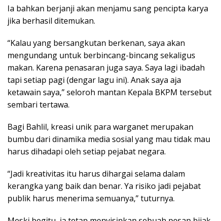
Ia bahkan berjanji akan menjamu sang pencipta karya
jika berhasil ditemukan.
“Kalau yang bersangkutan berkenan, saya akan
mengundang untuk berbincang-bincang sekaligus
makan. Karena penasaran juga saya. Saya lagi ibadah
tapi setiap pagi (dengar lagu ini). Anak saya aja
ketawain saya,” seloroh mantan Kepala BKPM tersebut
sembari tertawa.
Bagi Bahlil, kreasi unik para warganet merupakan
bumbu dari dinamika media sosial yang mau tidak mau
harus dihadapi oleh setiap pejabat negara.
“Jadi kreativitas itu harus dihargai selama dalam
kerangka yang baik dan benar. Ya risiko jadi pejabat
publik harus menerima semuanya,” tuturnya.
Meski begitu, ia tetap menyisipkan sebuah pesan bijak