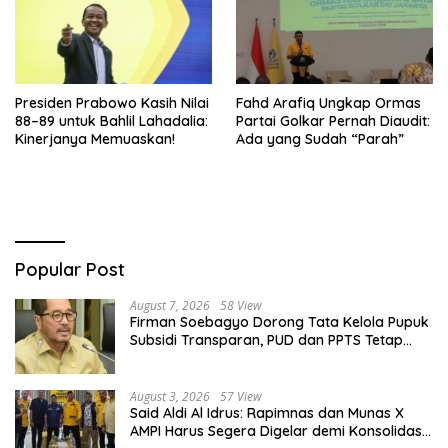
Presiden Prabowo Kasih Nilai
Fahd Arafiq Ungkap Ormas
88–89 untuk Bahlil Lahadalia:
Partai Golkar Pernah Diaudit:
Kinerjanya Memuaskan!
Ada yang Sudah “Parah”
Popular Post
August 7, 2026
58 View
Firman Soebagyo Dorong Tata Kelola Pupuk
Subsidi Transparan, PUD dan PPTS Tetap
Diberdayakan
August 3, 2026
57 View
Said Aldi Al Idrus: Rapimnas dan Munas X
AMPI Harus Segera Digelar demi Konsolidasi