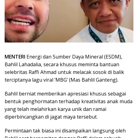
MENTERI
Energi dan Sumber Daya Mineral (ESDM),
Bahlil Lahadalia, secara khusus meminta bantuan
selebritas Raffi Ahmad untuk melacak sosok di balik
terciptanya lagu viral ‘MBG’ (Mas Bahlil Ganteng).
Bahlil berniat memberikan apresiasi khusus sebagai
bentuk penghormatan terhadap kreativitas anak muda
yang telah melahirkan karya unik dan ramai
diperbincangkan di jagat maya tersebut.
Permintaan tak biasa ini disampaikan langsung oleh