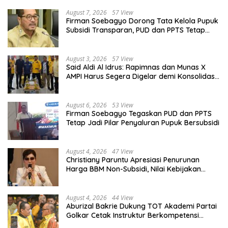
August 7, 2026
57 View
Firman Soebagyo Dorong Tata Kelola Pupuk
Subsidi Transparan, PUD dan PPTS Tetap
Diberdayakan
August 3, 2026
57 View
Said Aldi Al Idrus: Rapimnas dan Munas X
AMPI Harus Segera Digelar demi Konsolidasi
Organisasi
August 6, 2026
53 View
Firman Soebagyo Tegaskan PUD dan PPTS
Tetap Jadi Pilar Penyaluran Pupuk Bersubsidi
August 4, 2026
47 View
Christiany Paruntu Apresiasi Penurunan
Harga BBM Non-Subsidi, Nilai Kebijakan
ESDM Makin Adaptif
August 4, 2026
44 View
Aburizal Bakrie Dukung TOT Akademi Partai
Golkar Cetak Instruktur Berkompetensi
Tinggi