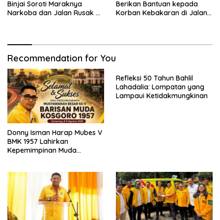
Binjai Soroti Maraknya
Berikan Bantuan kepada
Narkoba dan Jalan Rusak di
Korban Kebakaran di Jalan
Binjai Selatan
Tuanku Imam Bonjol
Recommendation for You
Refleksi 50 Tahun Bahlil
Lahadalia: Lompatan yang
Lampaui Ketidakmungkinan
Donny Isman Harap Mubes V
BMK 1957 Lahirkan
Kepemimpinan Muda
Visioner dan Berintegritas
Sesuai Tri Dharma Kosgoro
1957