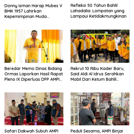
Refleksi 50 Tahun Bahlil
Donny Isman Harap Mubes V
Lahadalia: Lompatan yang
BMK 1957 Lahirkan
Lampaui Ketidakmungkinan
Kepemimpinan Muda
Visioner dan Berintegritas
Sesuai Tri Dharma Kosgoro
1957
Beredar Memo Dinas Bidang
Rekrut 10 Ribu Kader Baru,
Ormas Laporkan Hasil Rapat
Said Aldi Al Idrus Serahkan
Pleno IX Diperluas DPP AMPI
Mobil Dari Ketum Bahlil
ke Ketum Bahlil Lahadalia
Lahadalia Untuk Operasional
AMPG Jakarta
Safari Dakwah Subuh AMPI
Peduli Sesama, AMPI Binjai