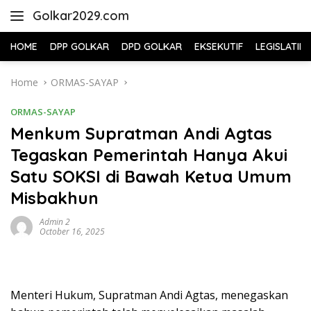
Skip
Golkar2029.com
to
content
HOME
DPP GOLKAR
DPD GOLKAR
EKSEKUTIF
LEGISLATIF
Home
ORMAS-SAYAP
ORMAS-SAYAP
Menkum Supratman Andi Agtas
Tegaskan Pemerintah Hanya Akui
Satu SOKSI di Bawah Ketua Umum
Misbakhun
Admin 2
October 16, 2025
Menteri Hukum, Supratman Andi Agtas, menegaskan