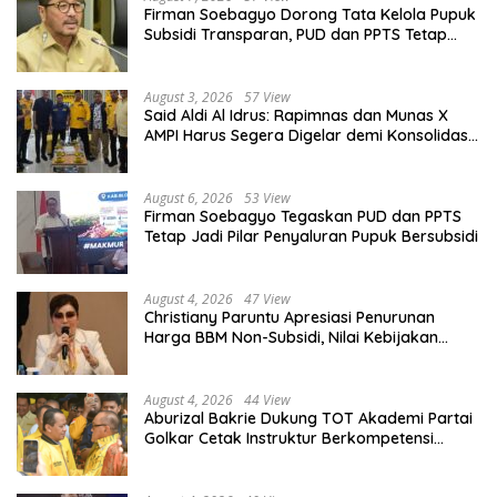
Firman Soebagyo Dorong Tata Kelola Pupuk
Subsidi Transparan, PUD dan PPTS Tetap
Diberdayakan
August 3, 2026
57 View
Said Aldi Al Idrus: Rapimnas dan Munas X
AMPI Harus Segera Digelar demi Konsolidasi
Organisasi
August 6, 2026
53 View
Firman Soebagyo Tegaskan PUD dan PPTS
Tetap Jadi Pilar Penyaluran Pupuk Bersubsidi
August 4, 2026
47 View
Christiany Paruntu Apresiasi Penurunan
Harga BBM Non-Subsidi, Nilai Kebijakan
ESDM Makin Adaptif
August 4, 2026
44 View
Aburizal Bakrie Dukung TOT Akademi Partai
Golkar Cetak Instruktur Berkompetensi
Tinggi