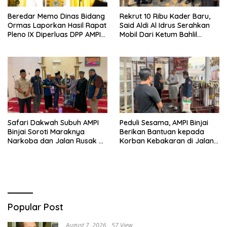
Beredar Memo Dinas Bidang
Rekrut 10 Ribu Kader Baru,
Ormas Laporkan Hasil Rapat
Said Aldi Al Idrus Serahkan
Pleno IX Diperluas DPP AMPI
Mobil Dari Ketum Bahlil
ke Ketum Bahlil Lahadalia
Lahadalia Untuk Operasional
AMPG Jakarta
Safari Dakwah Subuh AMPI
Peduli Sesama, AMPI Binjai
Binjai Soroti Maraknya
Berikan Bantuan kepada
Narkoba dan Jalan Rusak di
Korban Kebakaran di Jalan
Binjai Selatan
Tuanku Imam Bonjol
Popular Post
August 7, 2026
57 View