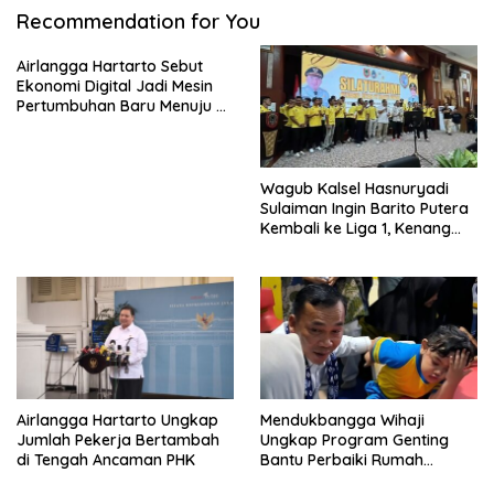
Recommendation for You
Airlangga Hartarto Sebut
Ekonomi Digital Jadi Mesin
Pertumbuhan Baru Menuju 8
Persen
Wagub Kalsel Hasnuryadi
Sulaiman Ingin Barito Putera
Kembali ke Liga 1, Kenang
Sejarah 2012
Airlangga Hartarto Ungkap
Mendukbangga Wihaji
Jumlah Pekerja Bertambah
Ungkap Program Genting
di Tengah Ancaman PHK
Bantu Perbaiki Rumah
Keluarga Berisiko Stunting