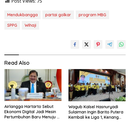
Post Views:
75
Mendukbangga
partai golkar
program MBG
SPPG
Wihaji
Read Also
Airlangga Hartarto Sebut
Wagub Kalsel Hasnuryadi
Ekonomi Digital Jadi Mesin
Sulaiman Ingin Barito Putera
Pertumbuhan Baru Menuju 8
Kembali ke Liga 1, Kenang
Persen
Sejarah 2012