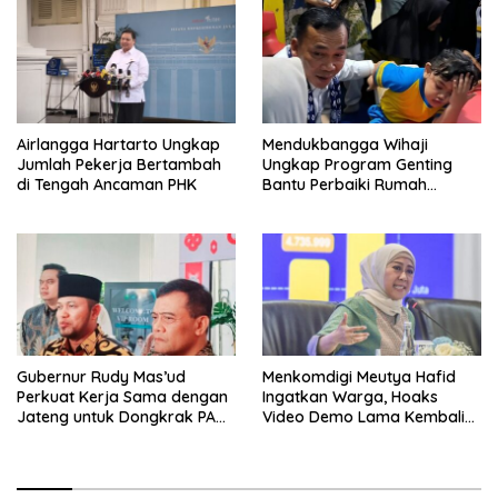
Airlangga Hartarto Ungkap
Mendukbangga Wihaji
Jumlah Pekerja Bertambah
Ungkap Program Genting
di Tengah Ancaman PHK
Bantu Perbaiki Rumah
Keluarga Berisiko Stunting
Gubernur Rudy Mas’ud
Menkomdigi Meutya Hafid
Perkuat Kerja Sama dengan
Ingatkan Warga, Hoaks
Jateng untuk Dongkrak PAD
Video Demo Lama Kembali
Kaltim
Viral di Medsos