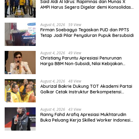
Said Aldi Al Idrus: Rapimnas dan Munas X
AMPI Harus Segera Digelar demi Konsolidasi
Organisasi
August 6, 2026
59 View
Firman Soebagyo Tegaskan PUD dan PPTS
Tetap Jadi Pilar Penyaluran Pupuk Bersubsidi
August 4, 2026
49 View
Christiany Paruntu Apresiasi Penurunan
Harga BBM Non-Subsidi, Nilai Kebijakan
ESDM Makin Adaptif
August 4, 2026
48 View
Aburizal Bakrie Dukung TOT Akademi Partai
Golkar Cetak Instruktur Berkompetensi
Tinggi
August 4, 2026
43 View
Ranny Fahd Arafiq Apresiasi Mukhtarudin
Buka Peluang Kerja Skilled Worker Indonesia
di Albania