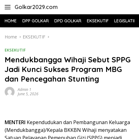
Skip
Golkar2029.com
to
content
HOME
DPP GOLKAR
DPD GOLKAR
EKSEKUTIF
LEGISLATIF
Home
EKSEKUTIF
EKSEKUTIF
Mendukbangga Wihaji Sebut SPPG
Jadi Kunci Sukses Program MBG
dan Pencegahan Stunting
Admin 1
June 5, 2026
MENTERI
Kependudukan dan Pembangunan Keluarga
(Mendukbangga)/Kepala BKKBN Wihaji menyatakan
Satuan Pelayanan Pemenuhan Gizi (SPPG) menjadi