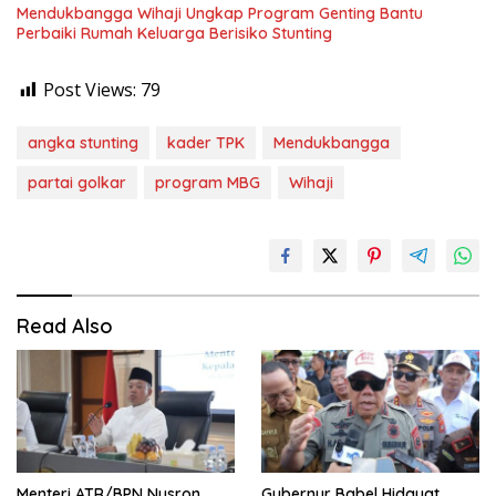
Mendukbangga Wihaji Ungkap Program Genting Bantu
Perbaiki Rumah Keluarga Berisiko Stunting
Post Views:
79
angka stunting
kader TPK
Mendukbangga
partai golkar
program MBG
Wihaji
Read Also
Menteri ATR/BPN Nusron
Gubernur Babel Hidayat