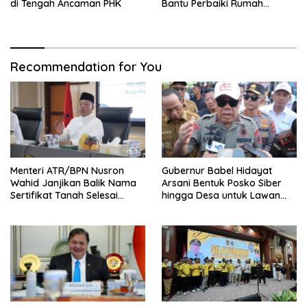
di Tengah Ancaman PHK
Bantu Perbaiki Rumah
Keluarga Berisiko Stunting
Recommendation for You
Menteri ATR/BPN Nusron
Gubernur Babel Hidayat
Wahid Janjikan Balik Nama
Arsani Bentuk Posko Siber
Sertifikat Tanah Selesai
hingga Desa untuk Lawan
Maksimal 10 Hari
Karhutla