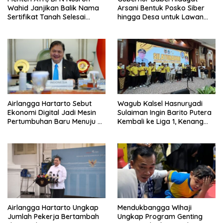
Wahid Janjikan Balik Nama
Arsani Bentuk Posko Siber
Sertifikat Tanah Selesai
hingga Desa untuk Lawan
Maksimal 10 Hari
Karhutla
Airlangga Hartarto Sebut
Wagub Kalsel Hasnuryadi
Ekonomi Digital Jadi Mesin
Sulaiman Ingin Barito Putera
Pertumbuhan Baru Menuju 8
Kembali ke Liga 1, Kenang
Persen
Sejarah 2012
Airlangga Hartarto Ungkap
Mendukbangga Wihaji
Jumlah Pekerja Bertambah
Ungkap Program Genting