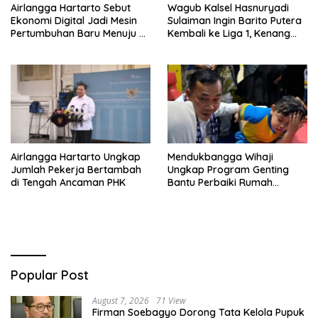
Airlangga Hartarto Sebut
Wagub Kalsel Hasnuryadi
Ekonomi Digital Jadi Mesin
Sulaiman Ingin Barito Putera
Pertumbuhan Baru Menuju 8
Kembali ke Liga 1, Kenang
Persen
Sejarah 2012
Airlangga Hartarto Ungkap
Mendukbangga Wihaji
Jumlah Pekerja Bertambah
Ungkap Program Genting
di Tengah Ancaman PHK
Bantu Perbaiki Rumah
Keluarga Berisiko Stunting
Popular Post
August 7, 2026
71 View
Firman Soebagyo Dorong Tata Kelola Pupuk