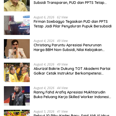
Subsidi Transparan, PUD dan PPTS Tetap
Diberdayakan
August 6, 2026
62 View
Firman Soebagyo Tegaskan PUD dan PPTS
Tetap Jadi Pilar Penyaluran Pupuk Bersubsidi
August 4, 2026
49 View
Christiany Paruntu Apresiasi Penurunan
Harga BBM Non-Subsidi, Nilai Kebijakan
ESDM Makin Adaptif
August 4, 2026
49 View
Aburizal Bakrie Dukung TOT Akademi Partai
Golkar Cetak Instruktur Berkompetensi
Tinggi
August 4, 2026
44 View
Ranny Fahd Arafiq Apresiasi Mukhtarudin
Buka Peluang Kerja Skilled Worker Indonesia
di Albania
August 5, 2026
41 View
Rekrut 10 Ribu Kader Baru, Said Aldi Al Idrus