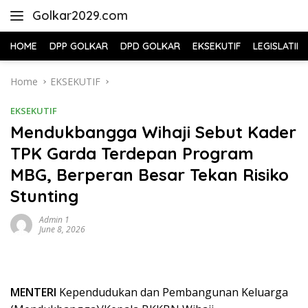
Skip
Golkar2029.com
to
content
HOME
DPP GOLKAR
DPD GOLKAR
EKSEKUTIF
LEGISLATIF
Home
EKSEKUTIF
EKSEKUTIF
Mendukbangga Wihaji Sebut Kader
TPK Garda Terdepan Program
MBG, Berperan Besar Tekan Risiko
Stunting
Admin 1
June 8, 2026
MENTERI
Kependudukan dan Pembangunan Keluarga