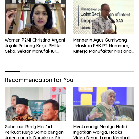
Wamen P2MI Christina Aryani
Menperin Agus Gumiwang
Jajaki Peluang Kerja PMI ke
Jelaskan PHK PT Namnam,
Ceko, Sektor Manufaktur
Kinerja Manufaktur Nasional
hingga Kesehatan Dibidik
Tetap Positif
Recommendation for You
Gubernur Rudy Mas’ud
Menkomdigi Meutya Hafid
Perkuat Kerja Sama dengan
Ingatkan Warga, Hoaks
Jateng untuk Dongkrak PAD
Video Demo Lama Kembali