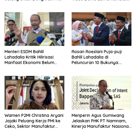
Kaltim
Viral di Medsos
Menteri ESDM Bahlil
Rosan Roeslani Puja-puji
Lahadalia Kritik Hilirisasi:
Bahlil Lahadalia di
Manfaat Ekonomi Belum
Peluncuran 10 Bukunya:
Merata ke Daerah Penghasil
Cerdas, Pantang Menyerah,
Berpikir Jauh ke Depan!
Wamen P2MI Christina Aryani
Menperin Agus Gumiwang
Jajaki Peluang Kerja PMI ke
Jelaskan PHK PT Namnam,
Ceko, Sektor Manufaktur
Kinerja Manufaktur Nasional
hingga Kesehatan Dibidik
Tetap Positif