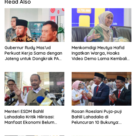
Read Also
Gubernur Rudy Mas’ud
Menkomdigi Meutya Hafid
Perkuat Kerja Sama dengan
Ingatkan Warga, Hoaks
Jateng untuk Dongkrak PAD
Video Demo Lama Kembali
Kaltim
Viral di Medsos
Menteri ESDM Bahlil
Rosan Roeslani Puja-puji
Lahadalia Kritik Hilirisasi:
Bahlil Lahadalia di
Manfaat Ekonomi Belum
Peluncuran 10 Bukunya:
Merata ke Daerah Penghasil
Cerdas, Pantang Menyerah,
Berpikir Jauh ke Depan!