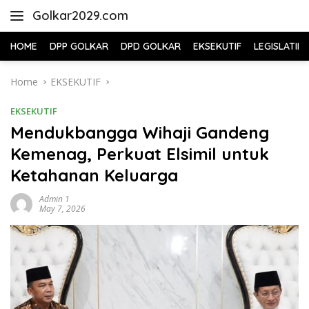
Skip
Golkar2029.com
to
content
HOME
DPP GOLKAR
DPD GOLKAR
EKSEKUTIF
LEGISLATIF
Home
EKSEKUTIF
EKSEKUTIF
Mendukbangga Wihaji Gandeng
Kemenag, Perkuat Elsimil untuk
Ketahanan Keluarga
Admin 1
May 7, 2026