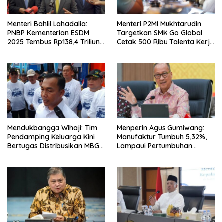
Menteri Bahlil Lahadalia:
Menteri P2MI Mukhtarudin
PNBP Kementerian ESDM
Targetkan SMK Go Global
2025 Tembus Rp138,4 Triliun,
Cetak 500 Ribu Talenta Kerja
Lampaui Target
ke Luar Negeri
Mendukbangga Wihaji: Tim
Menperin Agus Gumiwang:
Pendamping Keluarga Kini
Manufaktur Tumbuh 5,32%,
Bertugas Distribusikan MBG
Lampaui Pertumbuhan
untuk Ibu Hamil dan Balita
Ekonomi Nasional