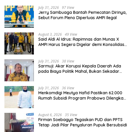
July 31, 2026
97 View
Jerry Sambuaga Bantah Pemecatan Dirinya,
Sebut Forum Pleno Diperluas AMPI Ilegal
August 3, 2026
49 View
Said Aldi Al Idrus: Rapimnas dan Munas X
AMPI Harus Segera Digelar demi Konsolidasi
Organisasi
July 31, 2026
38 View
Sarmuji: Akar Korupsi Kepala Daerah Ada
pada Biaya Politik Mahal, Bukan Sekadar
Kurang Pembinaan
July 31, 2026
36 View
Menkomdigi Meutya Hafid Pastikan 62.000
Rumah Subsidi Program Prabowo Dilengkapi
Akses Internet
August 6, 2026
35 View
Firman Soebagyo Tegaskan PUD dan PPTS
Tetap Jadi Pilar Penyaluran Pupuk Bersubsidi