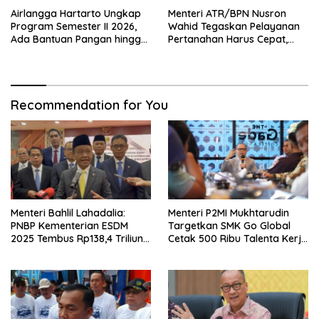
Airlangga Hartarto Ungkap
Menteri ATR/BPN Nusron
Program Semester II 2026,
Wahid Tegaskan Pelayanan
Ada Bantuan Pangan hingga
Pertanahan Harus Cepat,
Diskon Transportasi Nataru
Mudah & Berorientasi pada
Masyarakat
Recommendation for You
Menteri Bahlil Lahadalia:
Menteri P2MI Mukhtarudin
PNBP Kementerian ESDM
Targetkan SMK Go Global
2025 Tembus Rp138,4 Triliun,
Cetak 500 Ribu Talenta Kerja
Lampaui Target
ke Luar Negeri