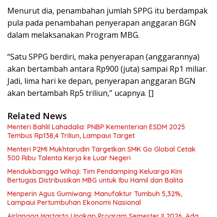
Menurut dia, penambahan jumlah SPPG itu berdampak
pula pada penambahan penyerapan anggaran BGN
dalam melaksanakan Program MBG.
“Satu SPPG berdiri, maka penyerapan (anggarannya)
akan bertambah antara Rp900 (juta) sampai Rp1 miliar.
Jadi, lima hari ke depan, penyerapan anggaran BGN
akan bertambah Rp5 triliun,” ucapnya. []
Related News
Menteri Bahlil Lahadalia: PNBP Kementerian ESDM 2025
Tembus Rp138,4 Triliun, Lampaui Target
Menteri P2MI Mukhtarudin Targetkan SMK Go Global Cetak
500 Ribu Talenta Kerja ke Luar Negeri
Mendukbangga Wihaji: Tim Pendamping Keluarga Kini
Bertugas Distribusikan MBG untuk Ibu Hamil dan Balita
Menperin Agus Gumiwang: Manufaktur Tumbuh 5,32%,
Lampaui Pertumbuhan Ekonomi Nasional
Airlangga Hartarto Ungkap Program Semester II 2026, Ada