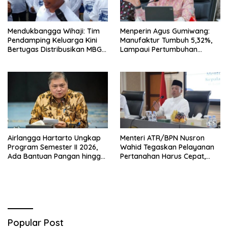
Mendukbangga Wihaji: Tim
Menperin Agus Gumiwang:
Pendamping Keluarga Kini
Manufaktur Tumbuh 5,32%,
Bertugas Distribusikan MBG
Lampaui Pertumbuhan
untuk Ibu Hamil dan Balita
Ekonomi Nasional
Airlangga Hartarto Ungkap
Menteri ATR/BPN Nusron
Program Semester II 2026,
Wahid Tegaskan Pelayanan
Ada Bantuan Pangan hingga
Pertanahan Harus Cepat,
Diskon Transportasi Nataru
Mudah & Berorientasi pada
Masyarakat
Popular Post