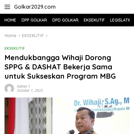
Skip
Golkar2029.com
to
content
HOME
DPP GOLKAR
DPD GOLKAR
EKSEKUTIF
LEGISLATIF
Home
EKSEKUTIF
EKSEKUTIF
Mendukbangga Wihaji Dorong
SPPG & DASHAT Bekerja Sama
untuk Sukseskan Program MBG
Admin 1
October 1, 2025