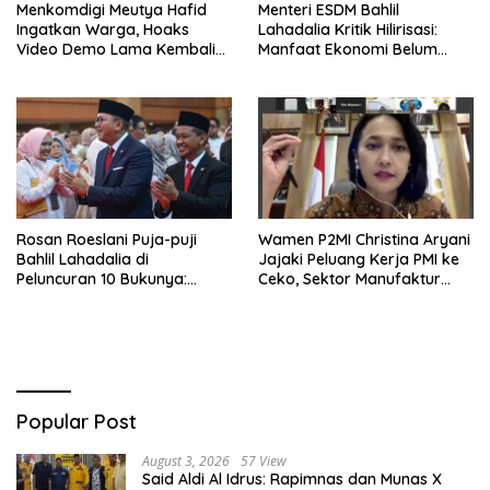
Menkomdigi Meutya Hafid
Menteri ESDM Bahlil
Ingatkan Warga, Hoaks
Lahadalia Kritik Hilirisasi:
Video Demo Lama Kembali
Manfaat Ekonomi Belum
Viral di Medsos
Merata ke Daerah Penghasil
Rosan Roeslani Puja-puji
Wamen P2MI Christina Aryani
Bahlil Lahadalia di
Jajaki Peluang Kerja PMI ke
Peluncuran 10 Bukunya:
Ceko, Sektor Manufaktur
Cerdas, Pantang Menyerah,
hingga Kesehatan Dibidik
Berpikir Jauh ke Depan!
Popular Post
August 3, 2026
57 View
Said Aldi Al Idrus: Rapimnas dan Munas X