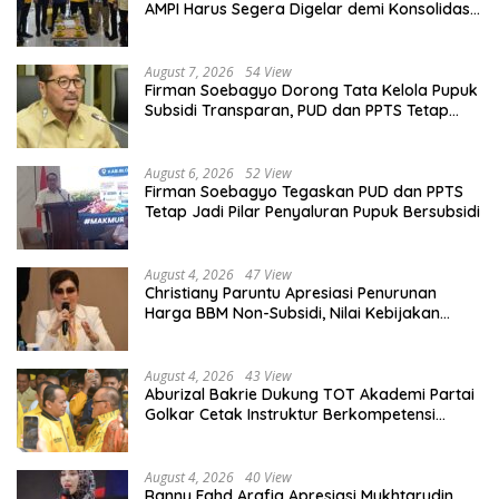
AMPI Harus Segera Digelar demi Konsolidasi
Organisasi
August 7, 2026
54 View
Firman Soebagyo Dorong Tata Kelola Pupuk
Subsidi Transparan, PUD dan PPTS Tetap
Diberdayakan
August 6, 2026
52 View
Firman Soebagyo Tegaskan PUD dan PPTS
Tetap Jadi Pilar Penyaluran Pupuk Bersubsidi
August 4, 2026
47 View
Christiany Paruntu Apresiasi Penurunan
Harga BBM Non-Subsidi, Nilai Kebijakan
ESDM Makin Adaptif
August 4, 2026
43 View
Aburizal Bakrie Dukung TOT Akademi Partai
Golkar Cetak Instruktur Berkompetensi
Tinggi
August 4, 2026
40 View
Ranny Fahd Arafiq Apresiasi Mukhtarudin