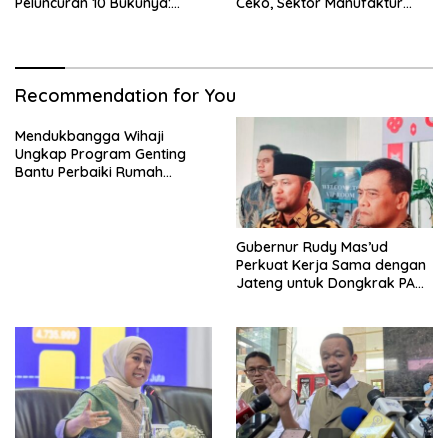
Peluncuran 10 Bukunya:
Ceko, Sektor Manufaktur
Cerdas, Pantang Menyerah,
hingga Kesehatan Dibidik
Berpikir Jauh ke Depan!
Recommendation for You
Mendukbangga Wihaji
Ungkap Program Genting
Bantu Perbaiki Rumah
Keluarga Berisiko Stunting
Gubernur Rudy Mas’ud
Perkuat Kerja Sama dengan
Jateng untuk Dongkrak PAD
Kaltim