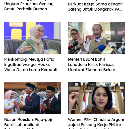
Ungkap Program Genting
Perkuat Kerja Sama dengan
Bantu Perbaiki Rumah
Jateng untuk Dongkrak PAD
Keluarga Berisiko Stunting
Kaltim
Menkomdigi Meutya Hafid
Menteri ESDM Bahlil
Ingatkan Warga, Hoaks
Lahadalia Kritik Hilirisasi:
Video Demo Lama Kembali
Manfaat Ekonomi Belum
Viral di Medsos
Merata ke Daerah Penghasil
Rosan Roeslani Puja-puji
Wamen P2MI Christina Aryani
Bahlil Lahadalia di
Jajaki Peluang Kerja PMI ke