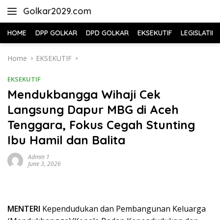
Skip
Golkar2029.com
to
content
HOME
DPP GOLKAR
DPD GOLKAR
EKSEKUTIF
LEGISLATIF
Home
EKSEKUTIF
EKSEKUTIF
Mendukbangga Wihaji Cek
Langsung Dapur MBG di Aceh
Tenggara, Fokus Cegah Stunting
Ibu Hamil dan Balita
Admin 1
June 3, 2026
MENTERI
Kependudukan dan Pembangunan Keluarga