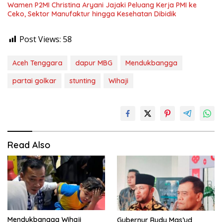
Wamen P2MI Christina Aryani Jajaki Peluang Kerja PMI ke
Ceko, Sektor Manufaktur hingga Kesehatan Dibidik
Post Views:
58
Aceh Tenggara
dapur MBG
Mendukbangga
partai golkar
stunting
Wihaji
Read Also
Mendukbangga Wihaji
Gubernur Rudy Mas’ud