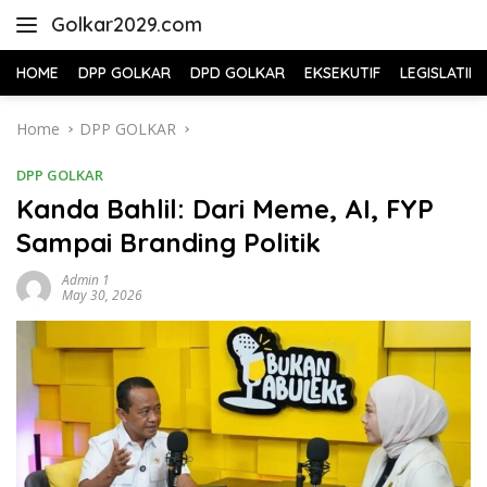
Skip
Golkar2029.com
to
content
HOME
DPP GOLKAR
DPD GOLKAR
EKSEKUTIF
LEGISLATIF
Home
DPP GOLKAR
DPP GOLKAR
Kanda Bahlil: Dari Meme, AI, FYP
Sampai Branding Politik
Admin 1
May 30, 2026