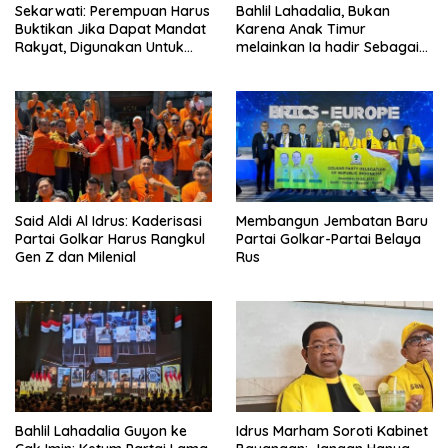
Sekarwati: Perempuan Harus
Bahlil Lahadalia, Bukan
Buktikan Jika Dapat Mandat
Karena Anak Timur
Rakyat, Digunakan Untuk
melainkan Ia hadir Sebagai
Menolong dan Menyelesaikan
Anak INDONESIA
Masalah
Said Aldi Al Idrus: Kaderisasi
Membangun Jembatan Baru
Partai Golkar Harus Rangkul
Partai Golkar-Partai Belaya
Gen Z dan Milenial
Rus
Bahlil Lahadalia Guyon ke
Idrus Marham Soroti Kabinet