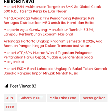
Related News
Menteri P2MI Mukhtarudin Targetkan SMK Go Global Cetak
500 Ribu Talenta Kerja ke Luar Negeri
Mendukbangga Wihaji: Tim Pendamping Keluarga Kini
Bertugas Distribusikan MBG untuk Ibu Hamil dan Balita
Menperin Agus Gumiwang: Manufaktur Tumbuh 5,32%,
Lampaui Pertumbuhan Ekonomi Nasional
Airlangga Hartarto Ungkap Program Semester II 2026, Ada
Bantuan Pangan hingga Diskon Transportasi Nataru
Menteri ATR/BPN Nusron Wahid Tegaskan Pelayanan
Pertanahan Harus Cepat, Mudah & Berorientasi pada
Masyarakat
Menteri ESDM Bahlil Lahadalia Ungkap RI Bakal Teken Kontrak
Jangka Panjang Impor Minyak Mentah Rusia
Post Views:
83
ASN
Gubernur NTT
Melki Laka Lena
partai golkar
PPPK