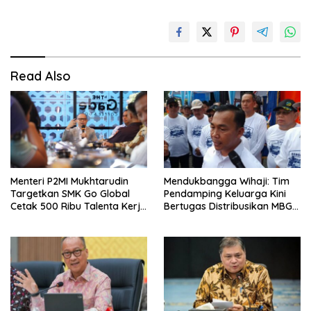
Read Also
Menteri P2MI Mukhtarudin
Mendukbangga Wihaji: Tim
Targetkan SMK Go Global
Pendamping Keluarga Kini
Cetak 500 Ribu Talenta Kerja
Bertugas Distribusikan MBG
ke Luar Negeri
untuk Ibu Hamil dan Balita