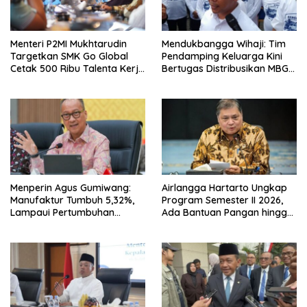
Menteri P2MI Mukhtarudin
Mendukbangga Wihaji: Tim
Targetkan SMK Go Global
Pendamping Keluarga Kini
Cetak 500 Ribu Talenta Kerja
Bertugas Distribusikan MBG
ke Luar Negeri
untuk Ibu Hamil dan Balita
Menperin Agus Gumiwang:
Airlangga Hartarto Ungkap
Manufaktur Tumbuh 5,32%,
Program Semester II 2026,
Lampaui Pertumbuhan
Ada Bantuan Pangan hingga
Ekonomi Nasional
Diskon Transportasi Nataru