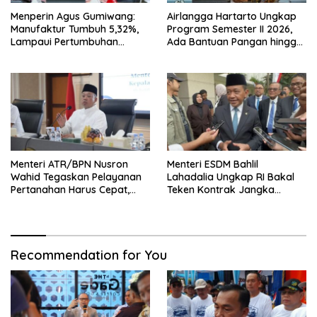
Menperin Agus Gumiwang:
Airlangga Hartarto Ungkap
Manufaktur Tumbuh 5,32%,
Program Semester II 2026,
Lampaui Pertumbuhan
Ada Bantuan Pangan hingga
Ekonomi Nasional
Diskon Transportasi Nataru
Menteri ATR/BPN Nusron
Menteri ESDM Bahlil
Wahid Tegaskan Pelayanan
Lahadalia Ungkap RI Bakal
Pertanahan Harus Cepat,
Teken Kontrak Jangka
Mudah & Berorientasi pada
Panjang Impor Minyak
Masyarakat
Mentah Rusia
Recommendation for You