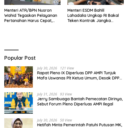
Menteri ATR/BPN Nusron
Menteri ESDM Bahlil
Wahid Tegaskan Pelayanan
Lahadalia Ungkap RI Bakal
Pertanahan Harus Cepat,
Teken Kontrak Jangka
Mudah & Berorientasi pada
Panjang Impor Minyak
Masyarakat
Mentah Rusia
Popular Post
July 30, 2026
121 View
Rapat Pleno IX Diperluas DPP AMPI Tunjuk
Mafa Uswanas Plt Ketua Umum, Desak DPP
Partai Golkar Pecat Jerry Sambuaga
July 31, 2026
93 View
Jerry Sambuaga Bantah Pemecatan Dirinya,
Sebut Forum Pleno Diperluas AMPI Ilegal
July 30, 2026
50 View
Hetifah Minta Pemerintah Patuhi Putusan MK,