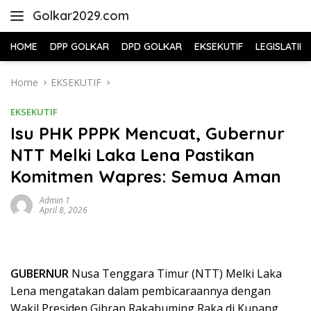
Skip
Golkar2029.com
to
content
HOME
DPP GOLKAR
DPD GOLKAR
EKSEKUTIF
LEGISLATIF
Home
EKSEKUTIF
EKSEKUTIF
Isu PHK PPPK Mencuat, Gubernur
NTT Melki Laka Lena Pastikan
Komitmen Wapres: Semua Aman
Admin 1
April 8, 2026
GUBERNUR
Nusa Tenggara Timur (NTT) Melki Laka
Lena mengatakan dalam pembicaraannya dengan
Wakil Presiden Gibran Rakabuming Raka di Kupang