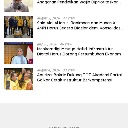
Anggaran Pendidikan Wajib Diprioritaskan
untuk Sektor Pendidikan
August 3, 2026
47 View
Said Aldi Al Idrus: Rapimnas dan Munas X
AMPI Harus Segera Digelar demi Konsolidasi
Organisasi
July 30, 2026
46 View
Menkomdigi Meutya Hafid: Infrastruktur
Digital Harus Dorong Pertumbuhan Ekonomi,
Bukan Sekadar Perluas Akses
August 4, 2026
33 View
Aburizal Bakrie Dukung TOT Akademi Partai
Golkar Cetak Instruktur Berkompetensi
Tinggi