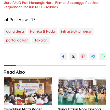
Guru PAUD Pati Menangis Haru, Firman Soebagyo Pastikan
Perjuangan Masuk RUU Sisdiknas
Post Views:
75
dana desa
Hamka B Kady
infrastruktur desa
partai golkar
Takalar
Read Also
Misbakhun Minta Kader
Sandi Fitrian Noor Dorong