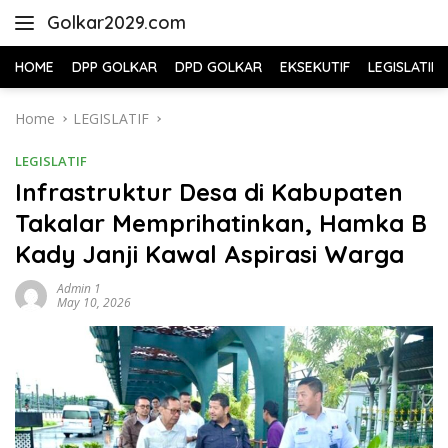
Skip
Golkar2029.com
to
content
HOME
DPP GOLKAR
DPD GOLKAR
EKSEKUTIF
LEGISLATIF
Home
LEGISLATIF
LEGISLATIF
Infrastruktur Desa di Kabupaten
Takalar Memprihatinkan, Hamka B
Kady Janji Kawal Aspirasi Warga
Admin 1
May 10, 2026