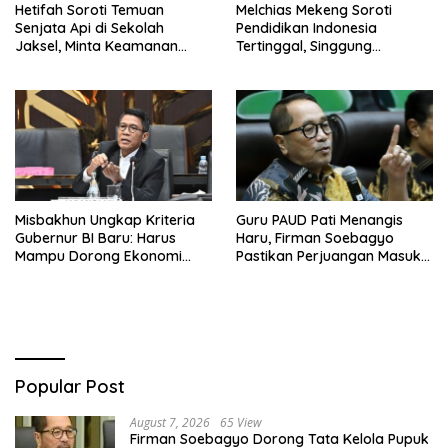
Hetifah Soroti Temuan
Melchias Mekeng Soroti
Senjata Api di Sekolah
Pendidikan Indonesia
Jaksel, Minta Keamanan
Tertinggal, Singgung
Siswa Diperkuat
Malaysia hingga Vietnam
Misbakhun Ungkap Kriteria
Guru PAUD Pati Menangis
Gubernur BI Baru: Harus
Haru, Firman Soebagyo
Mampu Dorong Ekonomi
Pastikan Perjuangan Masuk
Tumbuh 8 Persen
RUU Sisdiknas
Popular Post
August 7, 2026
65 View
Firman Soebagyo Dorong Tata Kelola Pupuk