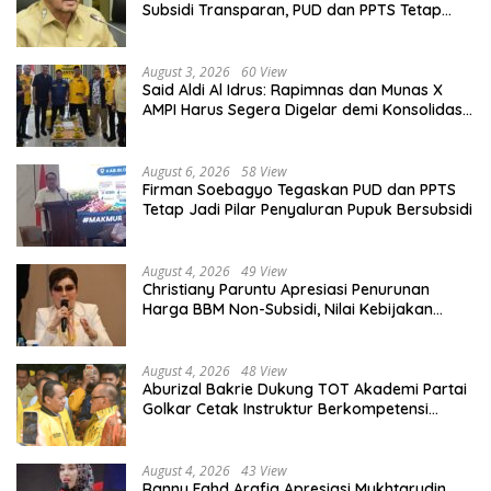
Subsidi Transparan, PUD dan PPTS Tetap
Diberdayakan
August 3, 2026
60 View
Said Aldi Al Idrus: Rapimnas dan Munas X
AMPI Harus Segera Digelar demi Konsolidasi
Organisasi
August 6, 2026
58 View
Firman Soebagyo Tegaskan PUD dan PPTS
Tetap Jadi Pilar Penyaluran Pupuk Bersubsidi
August 4, 2026
49 View
Christiany Paruntu Apresiasi Penurunan
Harga BBM Non-Subsidi, Nilai Kebijakan
ESDM Makin Adaptif
August 4, 2026
48 View
Aburizal Bakrie Dukung TOT Akademi Partai
Golkar Cetak Instruktur Berkompetensi
Tinggi
August 4, 2026
43 View
Ranny Fahd Arafiq Apresiasi Mukhtarudin