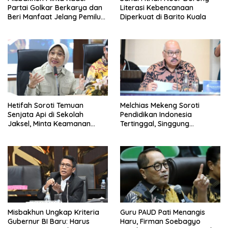
Partai Golkar Berkarya dan
Literasi Kebencanaan
Beri Manfaat Jelang Pemilu
Diperkuat di Barito Kuala
2029
Hetifah Soroti Temuan
Melchias Mekeng Soroti
Senjata Api di Sekolah
Pendidikan Indonesia
Jaksel, Minta Keamanan
Tertinggal, Singgung
Siswa Diperkuat
Malaysia hingga Vietnam
Misbakhun Ungkap Kriteria
Guru PAUD Pati Menangis
Gubernur BI Baru: Harus
Haru, Firman Soebagyo