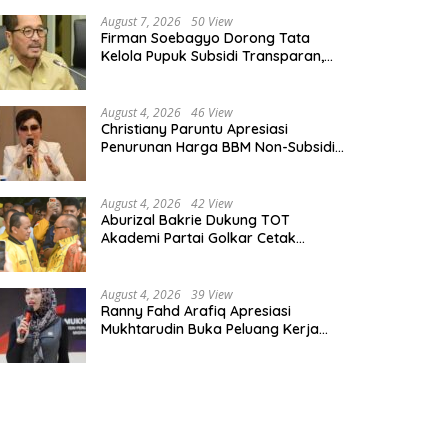
August 7, 2026
50 View
Firman Soebagyo Dorong Tata
Kelola Pupuk Subsidi Transparan,
PUD dan PPTS Tetap Diberdayakan
August 4, 2026
46 View
Christiany Paruntu Apresiasi
Penurunan Harga BBM Non-Subsidi,
Nilai Kebijakan ESDM Makin Adaptif
August 4, 2026
42 View
Aburizal Bakrie Dukung TOT
Akademi Partai Golkar Cetak
Instruktur Berkompetensi Tinggi
August 4, 2026
39 View
Ranny Fahd Arafiq Apresiasi
Mukhtarudin Buka Peluang Kerja
Skilled Worker Indonesia di Albania