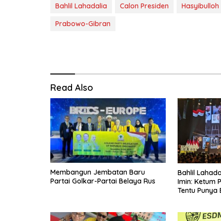
Bahlil Lahadalia
Calon Presiden
Hasyibullo
Prabowo-Gibran
Read Also
Membangun Jembatan Baru
Bahlil Lahad
Partai Golkar-Partai Belaya Rus
Imin: Ketum 
Tentu Punya 
Prabowo