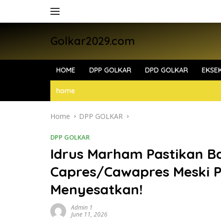
Skip
to
content
Golkar2029.com
HOME
DPP GOLKAR
DPD GOLKAR
EKSEK
home
Home
DPP GOLKAR
DPP GOLKAR
Idrus Marham Pastikan Ba
Capres/Cawapres Meski Po
Menyesatkan!
Admin 1
June 11, 2026