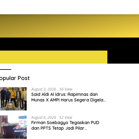
opular Post
August 3, 2026
56 View
Said Aldi Al Idrus: Rapimnas dan
Munas X AMPI Harus Segera Digelar
demi Konsolidasi Organisasi
August 6, 2026
52 View
Firman Soebagyo Tegaskan PUD
dan PPTS Tetap Jadi Pilar
Penyaluran Pupuk Bersubsidi