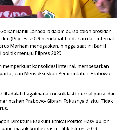
lkar Bahlil Lahadalia dalam bursa calon presiden
iden (Pilpres) 2029 mendapat bantahan dari internal
Idrus Marham menegaskan, hingga saat ini Bahlil
politik menuju Pilpres 2029.
um memperkuat konsolidasi internal, membesarkan
i partai, dan Mensukseskan Pemerintahan Prabowo-
il adalah bagaimana konsolidasi internal partai dan
erintahan Prabowo-Gibran. Fokusnya di situ. Tidak
rus.
n Direktur Eksekutif Ethical Politics Hasyibulloh
uang masuk konfigurasi politik Pilpres 2029.