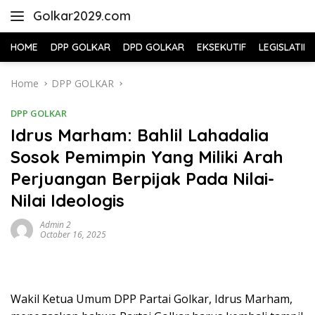
Skip
Golkar2029.com
to
content
HOME
DPP GOLKAR
DPD GOLKAR
EKSEKUTIF
LEGISLATIF
Home
DPP GOLKAR
DPP GOLKAR
Idrus Marham: Bahlil Lahadalia
Sosok Pemimpin Yang Miliki Arah
Perjuangan Berpijak Pada Nilai-
Nilai Ideologis
Admin 2
October 16, 2025
Wakil Ketua Umum DPP Partai Golkar, Idrus Marham,