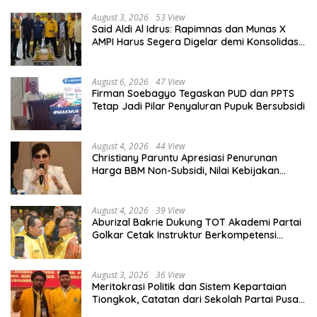
August 3, 2026
53 View
Said Aldi Al Idrus: Rapimnas dan Munas X
AMPI Harus Segera Digelar demi Konsolidasi
Organisasi
August 6, 2026
47 View
Firman Soebagyo Tegaskan PUD dan PPTS
Tetap Jadi Pilar Penyaluran Pupuk Bersubsidi
August 4, 2026
44 View
Christiany Paruntu Apresiasi Penurunan
Harga BBM Non-Subsidi, Nilai Kebijakan
ESDM Makin Adaptif
August 4, 2026
39 View
Aburizal Bakrie Dukung TOT Akademi Partai
Golkar Cetak Instruktur Berkompetensi
Tinggi
August 3, 2026
36 View
Meritokrasi Politik dan Sistem Kepartaian
Tiongkok, Catatan dari Sekolah Partai Pusat
PKT