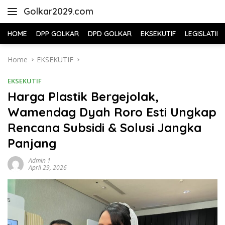
Skip
Golkar2029.com
to
content
HOME
DPP GOLKAR
DPD GOLKAR
EKSEKUTIF
LEGISLATIF
Home
EKSEKUTIF
EKSEKUTIF
Harga Plastik Bergejolak,
Wamendag Dyah Roro Esti Ungkap
Rencana Subsidi & Solusi Jangka
Panjang
Admin 1
April 29, 2026