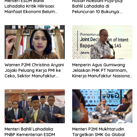
Menteri ESDM Bahlil
Rosan Roeslani Puja-puji
Lahadalia Kritik Hilirisasi:
Bahlil Lahadalia di
Manfaat Ekonomi Belum
Peluncuran 10 Bukunya:
Merata ke Daerah Penghasil
Cerdas, Pantang Menyerah,
Berpikir Jauh ke Depan!
Wamen P2MI Christina Aryani
Menperin Agus Gumiwang
Jajaki Peluang Kerja PMI ke
Jelaskan PHK PT Namnam,
Ceko, Sektor Manufaktur
Kinerja Manufaktur Nasional
hingga Kesehatan Dibidik
Tetap Positif
Menteri Bahlil Lahadalia:
Menteri P2MI Mukhtarudin
PNBP Kementerian ESDM
Targetkan SMK Go Global