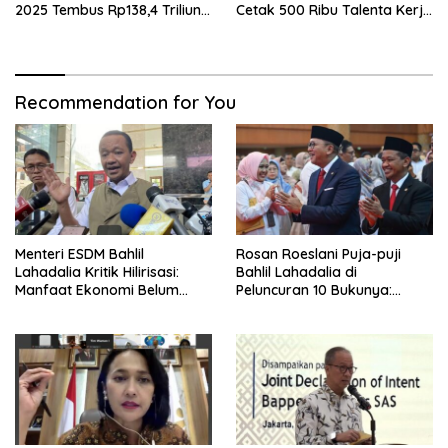
2025 Tembus Rp138,4 Triliun,
Cetak 500 Ribu Talenta Kerja
Lampaui Target
ke Luar Negeri
Recommendation for You
Menteri ESDM Bahlil
Rosan Roeslani Puja-puji
Lahadalia Kritik Hilirisasi:
Bahlil Lahadalia di
Manfaat Ekonomi Belum
Peluncuran 10 Bukunya:
Merata ke Daerah Penghasil
Cerdas, Pantang Menyerah,
Berpikir Jauh ke Depan!