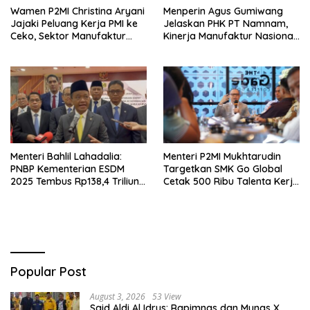
Wamen P2MI Christina Aryani
Menperin Agus Gumiwang
Jajaki Peluang Kerja PMI ke
Jelaskan PHK PT Namnam,
Ceko, Sektor Manufaktur
Kinerja Manufaktur Nasional
hingga Kesehatan Dibidik
Tetap Positif
Menteri Bahlil Lahadalia:
Menteri P2MI Mukhtarudin
PNBP Kementerian ESDM
Targetkan SMK Go Global
2025 Tembus Rp138,4 Triliun,
Cetak 500 Ribu Talenta Kerja
Lampaui Target
ke Luar Negeri
Popular Post
August 3, 2026
53 View
Said Aldi Al Idrus: Rapimnas dan Munas X