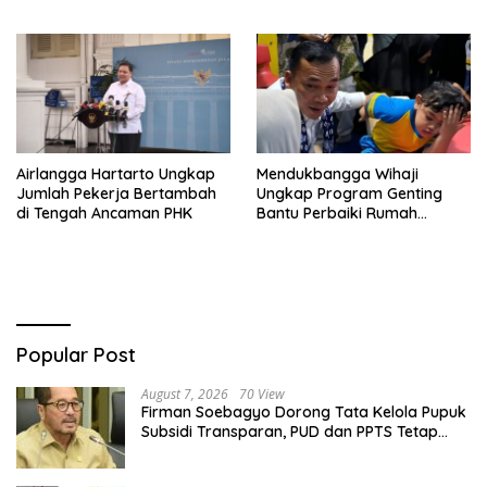
Persen
Sejarah 2012
Airlangga Hartarto Ungkap
Mendukbangga Wihaji
Jumlah Pekerja Bertambah
Ungkap Program Genting
di Tengah Ancaman PHK
Bantu Perbaiki Rumah
Keluarga Berisiko Stunting
Popular Post
August 7, 2026
70 View
Firman Soebagyo Dorong Tata Kelola Pupuk
Subsidi Transparan, PUD dan PPTS Tetap
Diberdayakan