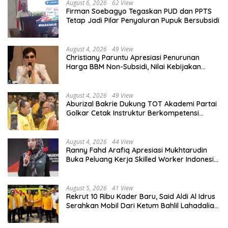
August 6, 2026
62 View
Firman Soebagyo Tegaskan PUD dan PPTS
Tetap Jadi Pilar Penyaluran Pupuk Bersubsidi
August 4, 2026
49 View
Christiany Paruntu Apresiasi Penurunan
Harga BBM Non-Subsidi, Nilai Kebijakan
ESDM Makin Adaptif
August 4, 2026
49 View
Aburizal Bakrie Dukung TOT Akademi Partai
Golkar Cetak Instruktur Berkompetensi
Tinggi
August 4, 2026
44 View
Ranny Fahd Arafiq Apresiasi Mukhtarudin
Buka Peluang Kerja Skilled Worker Indonesia
di Albania
August 5, 2026
41 View
Rekrut 10 Ribu Kader Baru, Said Aldi Al Idrus
Serahkan Mobil Dari Ketum Bahlil Lahadalia
Untuk Operasional AMPG Jakarta