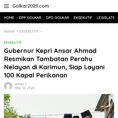
Skip
Golkar2029.com
to
content
HOME
DPP GOLKAR
DPD GOLKAR
EKSEKUTIF
LEGISLATIF
Home
EKSEKUTIF
EKSEKUTIF
Gubernur Kepri Ansar Ahmad
Resmikan Tambatan Perahu
Nelayan di Karimun, Siap Layani
100 Kapal Perikanan
Admin 1
May 30, 2026