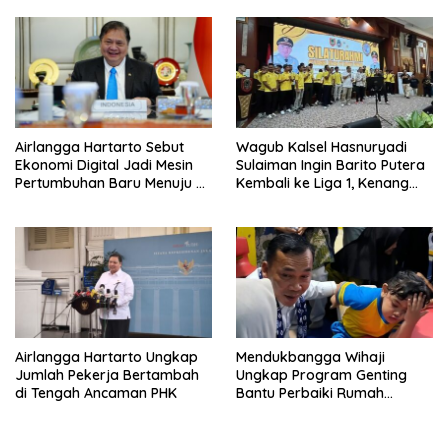
Airlangga Hartarto Sebut
Wagub Kalsel Hasnuryadi
Ekonomi Digital Jadi Mesin
Sulaiman Ingin Barito Putera
Pertumbuhan Baru Menuju 8
Kembali ke Liga 1, Kenang
Persen
Sejarah 2012
Airlangga Hartarto Ungkap
Mendukbangga Wihaji
Jumlah Pekerja Bertambah
Ungkap Program Genting
di Tengah Ancaman PHK
Bantu Perbaiki Rumah
Keluarga Berisiko Stunting