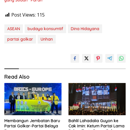
yang Sudah “Parah”
Post Views:
115
ASEAN
budaya konsumtif
Dina Hidayana
partai golkar
Unhan
Read Also
Membangun Jembatan Baru
Bahlil Lahadalia Guyon ke
Partai Golkar-Partai Belaya
Cak Imin: Ketum Partai Lama