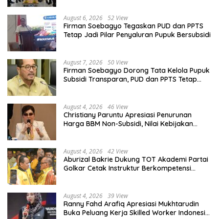
August 6, 2026
52 View
Firman Soebagyo Tegaskan PUD dan PPTS
Tetap Jadi Pilar Penyaluran Pupuk Bersubsidi
August 7, 2026
50 View
Firman Soebagyo Dorong Tata Kelola Pupuk
Subsidi Transparan, PUD dan PPTS Tetap
Diberdayakan
August 4, 2026
46 View
Christiany Paruntu Apresiasi Penurunan
Harga BBM Non-Subsidi, Nilai Kebijakan
ESDM Makin Adaptif
August 4, 2026
42 View
Aburizal Bakrie Dukung TOT Akademi Partai
Golkar Cetak Instruktur Berkompetensi
Tinggi
August 4, 2026
39 View
Ranny Fahd Arafiq Apresiasi Mukhtarudin
Buka Peluang Kerja Skilled Worker Indonesia