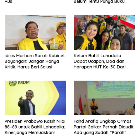
Rus
Belum Tentu Punya Buku
Diteken Prabowo
Idrus Marham Soroti Kabinet
Ketum Bahlil Lahadalia
Bayangan: Jangan Hanya
Dapat Ucapan, Doa dan
Kritik, Harus Beri Solusi
Harapan HUT Ke-50 Dari
Pengurus DPP Partai Golkar
Presiden Prabowo Kasih Nilai
Fahd Arafiq Ungkap Ormas
88–89 untuk Bahlil Lahadalia:
Partai Golkar Pernah Diaudit:
Kinerjanya Memuaskan!
Ada yang Sudah “Parah”