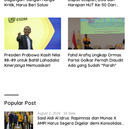
Kritik, Harus Beri Solusi
Harapan HUT Ke-50 Dari
Pengurus DPP Partai Golkar
Presiden Prabowo Kasih Nilai
Fahd Arafiq Ungkap Ormas
88–89 untuk Bahlil Lahadalia:
Partai Golkar Pernah Diaudit:
Kinerjanya Memuaskan!
Ada yang Sudah “Parah”
Popular Post
August 3, 2026
56 View
Said Aldi Al Idrus: Rapimnas dan Munas X
AMPI Harus Segera Digelar demi Konsolidasi
Organisasi