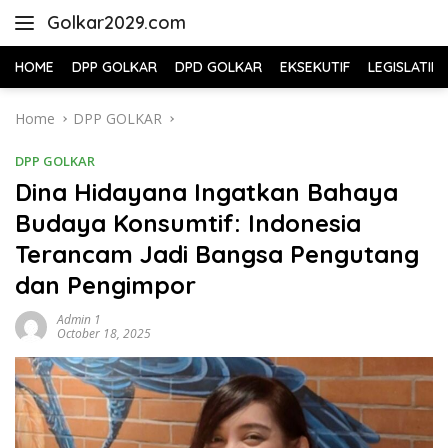
Skip
Golkar2029.com
to
content
HOME
DPP GOLKAR
DPD GOLKAR
EKSEKUTIF
LEGISLATIF
Home
DPP GOLKAR
DPP GOLKAR
Dina Hidayana Ingatkan Bahaya
Budaya Konsumtif: Indonesia
Terancam Jadi Bangsa Pengutang
dan Pengimpor
Admin 1
October 18, 2025