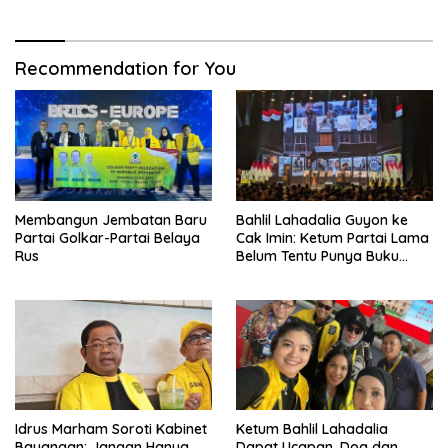
Recommendation for You
Membangun Jembatan Baru
Bahlil Lahadalia Guyon ke
Partai Golkar-Partai Belaya
Cak Imin: Ketum Partai Lama
Rus
Belum Tentu Punya Buku
Diteken Prabowo
Idrus Marham Soroti Kabinet
Ketum Bahlil Lahadalia
Bayangan: Jangan Hanya
Dapat Ucapan, Doa dan