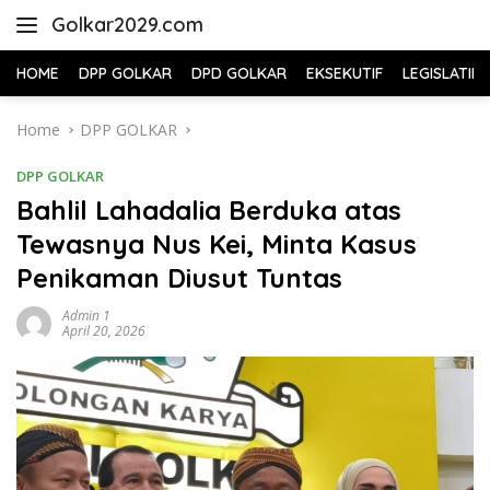
Skip
Golkar2029.com
to
content
HOME
DPP GOLKAR
DPD GOLKAR
EKSEKUTIF
LEGISLATIF
Home
DPP GOLKAR
DPP GOLKAR
Bahlil Lahadalia Berduka atas
Tewasnya Nus Kei, Minta Kasus
Penikaman Diusut Tuntas
Admin 1
April 20, 2026