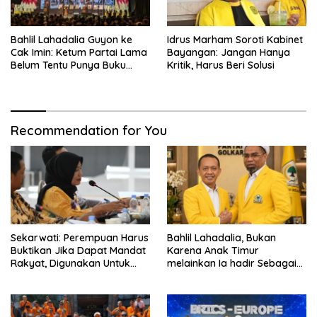
Bahlil Lahadalia Guyon ke
Idrus Marham Soroti Kabinet
Cak Imin: Ketum Partai Lama
Bayangan: Jangan Hanya
Belum Tentu Punya Buku
Kritik, Harus Beri Solusi
Diteken Prabowo
Recommendation for You
Sekarwati: Perempuan Harus
Bahlil Lahadalia, Bukan
Buktikan Jika Dapat Mandat
Karena Anak Timur
Rakyat, Digunakan Untuk
melainkan Ia hadir Sebagai
Menolong dan Menyelesaikan
Anak INDONESIA
Masalah