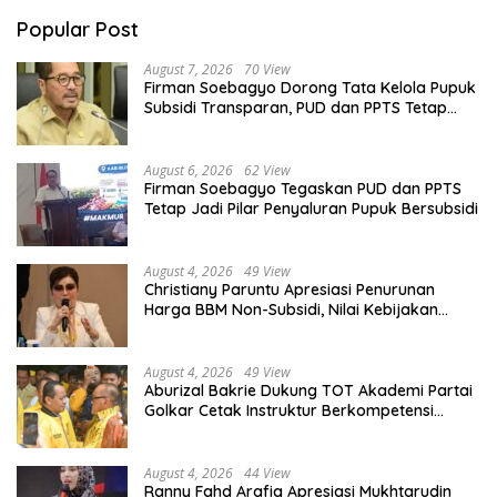
Popular Post
August 7, 2026
70 View
Firman Soebagyo Dorong Tata Kelola Pupuk
Subsidi Transparan, PUD dan PPTS Tetap
Diberdayakan
August 6, 2026
62 View
Firman Soebagyo Tegaskan PUD dan PPTS
Tetap Jadi Pilar Penyaluran Pupuk Bersubsidi
August 4, 2026
49 View
Christiany Paruntu Apresiasi Penurunan
Harga BBM Non-Subsidi, Nilai Kebijakan
ESDM Makin Adaptif
August 4, 2026
49 View
Aburizal Bakrie Dukung TOT Akademi Partai
Golkar Cetak Instruktur Berkompetensi
Tinggi
August 4, 2026
44 View
Ranny Fahd Arafiq Apresiasi Mukhtarudin