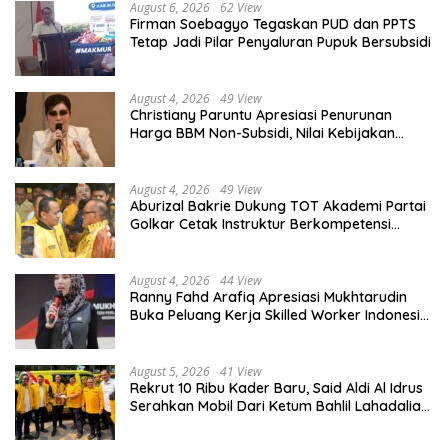
August 6, 2026
62 View
Firman Soebagyo Tegaskan PUD dan PPTS
Tetap Jadi Pilar Penyaluran Pupuk Bersubsidi
August 4, 2026
49 View
Christiany Paruntu Apresiasi Penurunan
Harga BBM Non-Subsidi, Nilai Kebijakan
ESDM Makin Adaptif
August 4, 2026
49 View
Aburizal Bakrie Dukung TOT Akademi Partai
Golkar Cetak Instruktur Berkompetensi
Tinggi
August 4, 2026
44 View
Ranny Fahd Arafiq Apresiasi Mukhtarudin
Buka Peluang Kerja Skilled Worker Indonesia
di Albania
August 5, 2026
41 View
Rekrut 10 Ribu Kader Baru, Said Aldi Al Idrus
Serahkan Mobil Dari Ketum Bahlil Lahadalia
Untuk Operasional AMPG Jakarta