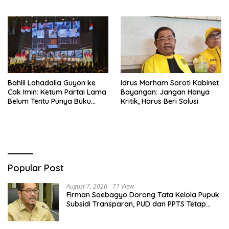
Bahlil Lahadalia Guyon ke
Idrus Marham Soroti Kabinet
Cak Imin: Ketum Partai Lama
Bayangan: Jangan Hanya
Belum Tentu Punya Buku
Kritik, Harus Beri Solusi
Diteken Prabowo
Popular Post
August 7, 2026
71 View
Firman Soebagyo Dorong Tata Kelola Pupuk
Subsidi Transparan, PUD dan PPTS Tetap
Diberdayakan