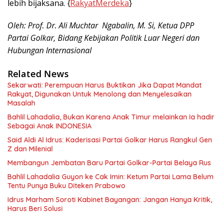
lebih bijaksana. {
RakyatMerdeka
}
Oleh: Prof. Dr. Ali Muchtar Ngabalin, M. Si, Ketua DPP
Partai Golkar, Bidang Kebijakan Politik Luar Negeri dan
Hubungan Internasional
Related News
Sekarwati: Perempuan Harus Buktikan Jika Dapat Mandat
Rakyat, Digunakan Untuk Menolong dan Menyelesaikan
Masalah
Bahlil Lahadalia, Bukan Karena Anak Timur melainkan Ia hadir
Sebagai Anak INDONESIA
Said Aldi Al Idrus: Kaderisasi Partai Golkar Harus Rangkul Gen
Z dan Milenial
Membangun Jembatan Baru Partai Golkar-Partai Belaya Rus
Bahlil Lahadalia Guyon ke Cak Imin: Ketum Partai Lama Belum
Tentu Punya Buku Diteken Prabowo
Idrus Marham Soroti Kabinet Bayangan: Jangan Hanya Kritik,
Harus Beri Solusi