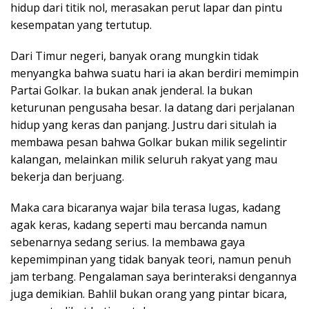
hidup dari titik nol, merasakan perut lapar dan pintu
kesempatan yang tertutup.
Dari Timur negeri, banyak orang mungkin tidak
menyangka bahwa suatu hari ia akan berdiri memimpin
Partai Golkar. Ia bukan anak jenderal. Ia bukan
keturunan pengusaha besar. Ia datang dari perjalanan
hidup yang keras dan panjang. Justru dari situlah ia
membawa pesan bahwa Golkar bukan milik segelintir
kalangan, melainkan milik seluruh rakyat yang mau
bekerja dan berjuang.
Maka cara bicaranya wajar bila terasa lugas, kadang
agak keras, kadang seperti mau bercanda namun
sebenarnya sedang serius. Ia membawa gaya
kepemimpinan yang tidak banyak teori, namun penuh
jam terbang. Pengalaman saya berinteraksi dengannya
juga demikian. Bahlil bukan orang yang pintar bicara,