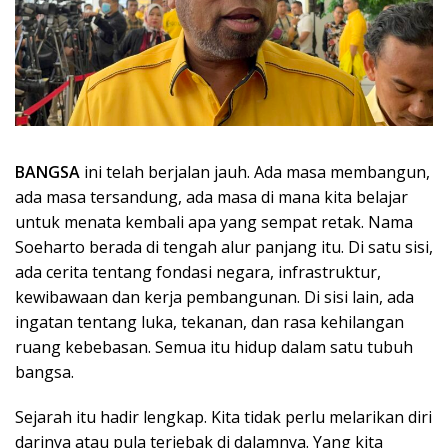
BANGSA
ini telah berjalan jauh. Ada masa membangun,
ada masa tersandung, ada masa di mana kita belajar
untuk menata kembali apa yang sempat retak. Nama
Soeharto berada di tengah alur panjang itu. Di satu sisi,
ada cerita tentang fondasi negara, infrastruktur,
kewibawaan dan kerja pembangunan. Di sisi lain, ada
ingatan tentang luka, tekanan, dan rasa kehilangan
ruang kebebasan. Semua itu hidup dalam satu tubuh
bangsa.
Sejarah itu hadir lengkap. Kita tidak perlu melarikan diri
darinya atau pula terjebak di dalamnya. Yang kita