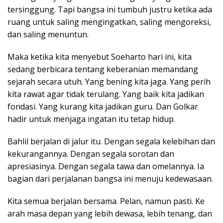
tersinggung. Tapi bangsa ini tumbuh justru ketika ada
ruang untuk saling mengingatkan, saling mengoreksi,
dan saling menuntun.
Maka ketika kita menyebut Soeharto hari ini, kita
sedang berbicara tentang keberanian memandang
sejarah secara utuh. Yang bening kita jaga. Yang perih
kita rawat agar tidak terulang. Yang baik kita jadikan
fondasi. Yang kurang kita jadikan guru. Dan Golkar
hadir untuk menjaga ingatan itu tetap hidup.
Bahlil berjalan di jalur itu. Dengan segala kelebihan dan
kekurangannya. Dengan segala sorotan dan
apresiasinya. Dengan segala tawa dan omelannya. Ia
bagian dari perjalanan bangsa ini menuju kedewasaan.
Kita semua berjalan bersama. Pelan, namun pasti. Ke
arah masa depan yang lebih dewasa, lebih tenang, dan