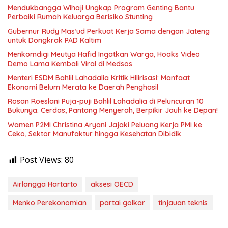
Mendukbangga Wihaji Ungkap Program Genting Bantu
Perbaiki Rumah Keluarga Berisiko Stunting
Gubernur Rudy Mas’ud Perkuat Kerja Sama dengan Jateng
untuk Dongkrak PAD Kaltim
Menkomdigi Meutya Hafid Ingatkan Warga, Hoaks Video
Demo Lama Kembali Viral di Medsos
Menteri ESDM Bahlil Lahadalia Kritik Hilirisasi: Manfaat
Ekonomi Belum Merata ke Daerah Penghasil
Rosan Roeslani Puja-puji Bahlil Lahadalia di Peluncuran 10
Bukunya: Cerdas, Pantang Menyerah, Berpikir Jauh ke Depan!
Wamen P2MI Christina Aryani Jajaki Peluang Kerja PMI ke
Ceko, Sektor Manufaktur hingga Kesehatan Dibidik
Post Views:
80
Airlangga Hartarto
aksesi OECD
Menko Perekonomian
partai golkar
tinjauan teknis