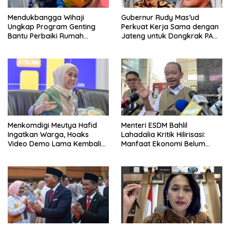
Mendukbangga Wihaji
Gubernur Rudy Mas’ud
Ungkap Program Genting
Perkuat Kerja Sama dengan
Bantu Perbaiki Rumah
Jateng untuk Dongkrak PAD
Keluarga Berisiko Stunting
Kaltim
Menkomdigi Meutya Hafid
Menteri ESDM Bahlil
Ingatkan Warga, Hoaks
Lahadalia Kritik Hilirisasi:
Video Demo Lama Kembali
Manfaat Ekonomi Belum
Viral di Medsos
Merata ke Daerah Penghasil