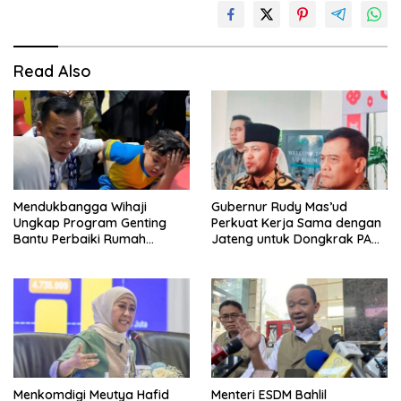
Read Also
Mendukbangga Wihaji
Gubernur Rudy Mas’ud
Ungkap Program Genting
Perkuat Kerja Sama dengan
Bantu Perbaiki Rumah
Jateng untuk Dongkrak PAD
Keluarga Berisiko Stunting
Kaltim
Menkomdigi Meutya Hafid
Menteri ESDM Bahlil