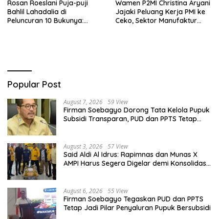
Rosan Roeslani Puja-puji
Wamen P2MI Christina Aryani
Bahlil Lahadalia di
Jajaki Peluang Kerja PMI ke
Peluncuran 10 Bukunya:
Ceko, Sektor Manufaktur
Cerdas, Pantang Menyerah,
hingga Kesehatan Dibidik
Berpikir Jauh ke Depan!
Popular Post
August 7, 2026
59 View
Firman Soebagyo Dorong Tata Kelola Pupuk
Subsidi Transparan, PUD dan PPTS Tetap
Diberdayakan
August 3, 2026
57 View
Said Aldi Al Idrus: Rapimnas dan Munas X
AMPI Harus Segera Digelar demi Konsolidasi
Organisasi
August 6, 2026
55 View
Firman Soebagyo Tegaskan PUD dan PPTS
Tetap Jadi Pilar Penyaluran Pupuk Bersubsidi