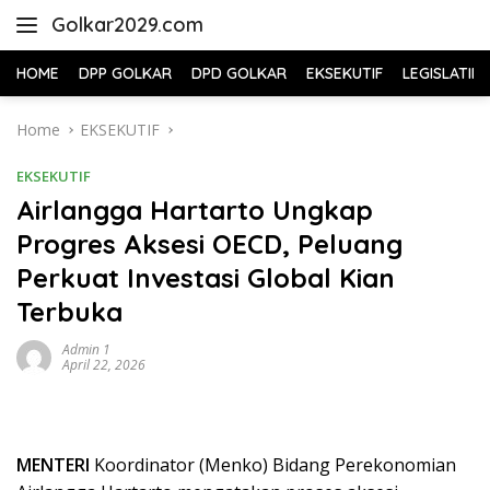
Skip
Golkar2029.com
to
content
HOME
DPP GOLKAR
DPD GOLKAR
EKSEKUTIF
LEGISLATIF
Home
EKSEKUTIF
EKSEKUTIF
Airlangga Hartarto Ungkap
Progres Aksesi OECD, Peluang
Perkuat Investasi Global Kian
Terbuka
Admin 1
April 22, 2026
MENTERI
Koordinator (Menko) Bidang Perekonomian