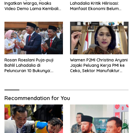
Ingatkan Warga, Hoaks
Lahadalia Kritik Hilirisasi:
Video Demo Lama Kembali
Manfaat Ekonomi Belum
Viral di Medsos
Merata ke Daerah Penghasil
Rosan Roeslani Puja-puji
Wamen P2MI Christina Aryani
Bahlil Lahadalia di
Jajaki Peluang Kerja PMI ke
Peluncuran 10 Bukunya:
Ceko, Sektor Manufaktur
Cerdas, Pantang Menyerah,
hingga Kesehatan Dibidik
Berpikir Jauh ke Depan!
Recommendation for You